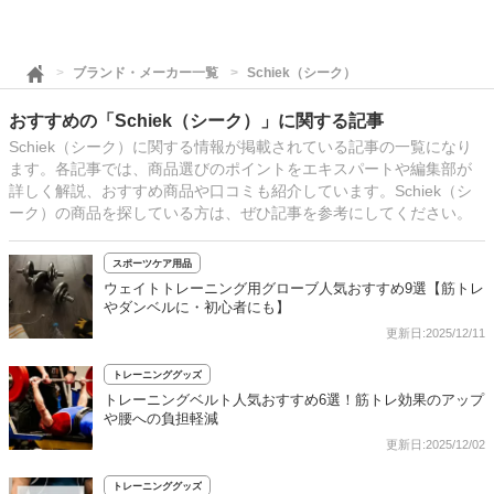
ブランド・メーカー一覧
Schiek（シーク）
おすすめの「Schiek（シーク）」に関する記事
Schiek（シーク）に関する情報が掲載されている記事の一覧になり
ます。各記事では、商品選びのポイントをエキスパートや編集部が
詳しく解説、おすすめ商品や口コミも紹介しています。Schiek（シ
ーク）の商品を探している方は、ぜひ記事を参考にしてください。
スポーツケア用品
ウェイトトレーニング用グローブ人気おすすめ9選【筋トレ
やダンベルに・初心者にも】
更新日:2025/12/11
トレーニンググッズ
トレーニングベルト人気おすすめ6選！筋トレ効果のアップ
や腰への負担軽減
更新日:2025/12/02
トレーニンググッズ