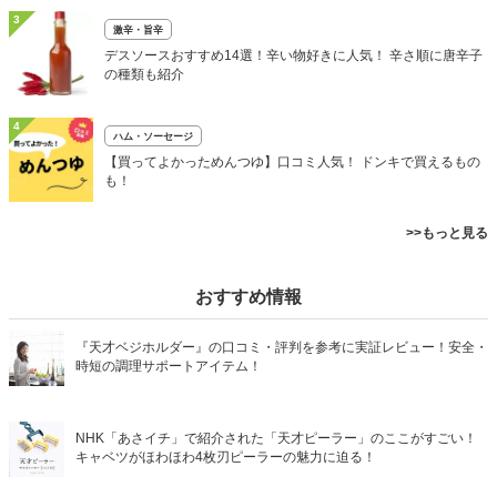
3
激辛・旨辛
デスソースおすすめ14選！辛い物好きに人気！ 辛さ順に唐辛子
の種類も紹介
4
ハム・ソーセージ
【買ってよかっためんつゆ】口コミ人気！ ドンキで買えるもの
も！
>>もっと見る
おすすめ情報
『天才ベジホルダー』の口コミ・評判を参考に実証レビュー！安全・
時短の調理サポートアイテム！
NHK「あさイチ」で紹介された「天才ピーラー」のここがすごい！
キャベツがほわほわ4枚刃ピーラーの魅力に迫る！