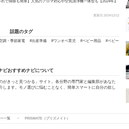
ゃれで掃除も簡単】人気のアロマ対応や空気清浄機一体型も【2024年】
更新日:2024/12/12
話題のタグ
#空調・季節家電
#出産準備
#ワンオペ育児
#ベビー用品
#ベビー
ナビおすすめナビについて
のがきっと見つかる」サイト。各分野の専門家と編集部があなた
介します。モノ選びに悩むことなく、簡単スマートに自分の欲し
ー一覧
PRISMATE（プリズメイト）