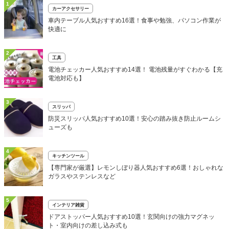
1
カーアクセサリー
車内テーブル人気おすすめ16選！食事や勉強、パソコン作業が
快適に
2
工具
電池チェッカー人気おすすめ14選！ 電池残量がすぐわかる【充
電池対応も】
3
スリッパ
防災スリッパ人気おすすめ10選！安心の踏み抜き防止ルームシ
ューズも
4
キッチンツール
【専門家が厳選】レモンしぼり器人気おすすめ6選！おしゃれな
ガラスやステンレスなど
5
インテリア雑貨
ドアストッパー人気おすすめ10選！玄関向けの強力マグネッ
ト・室内向けの差し込み式も