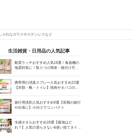
しゃれなガラスやステンレスなど
生活雑貨・日用品の人気記事
耐震ラッチおすすめ人気18選！食器棚の
地震対策に！取りつけ簡単・後付け可能
も
携帯用の消臭スプレー人気おすすめ23選
【衣類・靴・トイレ】焼肉やタバコのニ
オイにも
旅行用洗剤人気おすすめ9選【長期の旅行
や出張に】小分けでコンパクト
冷感タオルおすすめ28選【最強はど
れ？】人気の濡らさない&使い捨てタイプ
も