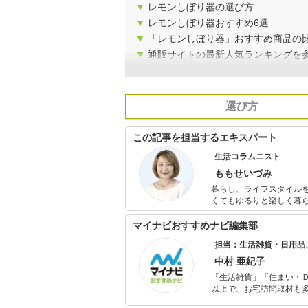
▼
レモンしぼり器の選び方
▼
レモンしぼり器おすすめ6選
▼
「レモンしぼり器」おすすめ商品の
▼
通販サイトの最新人気ランキングを
選び方
この記事を担当するエキスパート
生活コラムニスト
ももせいづみ
暮らし、ライフスタイルを主なテーマとす
くてもゆるりと楽しく暮
世代から支持を集めている。 新商品や話題の家電、生活用品などのヒット予測、使用分
「願い事手帖の作り方」
マイナビおすすめナビ編集部
担当：生活雑貨・日用品
中村 亜紀子
「生活雑貨」「住まい・
以上で、お宅訪問取材も多
ャレンジ済み。初心者で