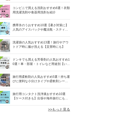
コンビニで買える洗剤おすすめ6選！衣類
用洗濯洗剤や食器用洗剤を紹介
携帯氷のうおすすめ10選【暑さ対策に】
人気のアイスパックや魔法瓶・スティッ
ク型も
洗濯袋の人気おすすめ13選！旅行やアウ
トドア時に服が洗える【災害時にも】
ドンキでも買える芳香剤の人気おすすめ1
0選！車・部屋・トイレなど用途別【いい
匂い】
旅行用柔軟剤の人気おすすめ5選！持ち運
びに便利な小分けタイプや柔軟剤シート
を紹介
0
旅行用コンタクト洗浄液おすすめ10選
【ケース付きも】出張や海外旅行にも便
利
>>もっと見る