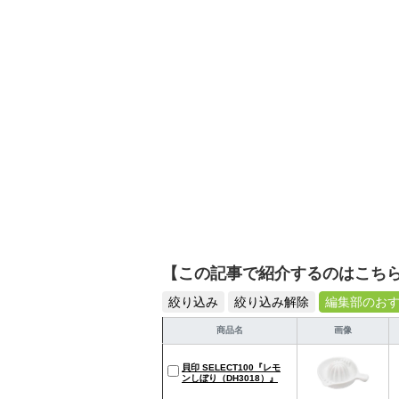
【この記事で紹介するのはこち
絞り込み
絞り込み解除
編集部のお
商品名
画像
貝印 SELECT100『レモ
ンしぼり（DH3018）』