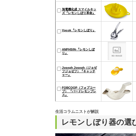
旭電機化成 スマイルキッ
ズ『レモンしぼり革命』
Vpcok『レモンしぼり』
ANPHSIN-『レモンしぼ
り』
Joseph Joseph（ジョゼ
フジョゼフ）『キャッチ
ャー』
FOBCOOP（フォブコー
プ） 『バードレモンプレ
ス』
生活コラムニストが解説
レモンしぼり器の選