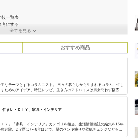
比較一覧表
参考にする
全てを見る
おすすめ商品
るコラムニスト。 日々の暮らしから生まれるコラム、忙し
らすためのアイデア、時短レシピ、生き方のアドバイスは男女問わず幅広い
析にも強い。
「スープジャーレシピ」など著書多数。
、住まい・ＤＩＹ、家具・インテリア
ＤＩＹ」「家具・インテリア」カテゴリを担当。生活情報雑誌の編集を15年
数経験。DIY歴は7～8年ほどで、壁のペンキ塗りや壁紙チェンジなどもチ
もモノ選びがしやすい記事をお届けします！