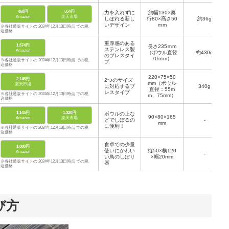
460円
654円
力を入れずに
約幅130×奥
Amazon
楽天市場
しぼれる新し
行80×高さ50
約36g
いデザイン
ｍm
※各社通販サイトの 2024年12月13日時点 での税
込価格
重厚感のある
1,674円
長さ235ｍm
ステンレス製
Amazon
（ボウル直径
約430g
のプレスタイ
70ｍm）
※各社通販サイトの 2024年12月13日時点 での税
プ
込価格
220×75×50
2,145円
2つのサイズ
mm（ボウル
楽天市場
に対応するプ
340g
直径：55m
レスタイプ
※各社通販サイトの 2024年12月13日時点 での税
m、75mm）
込価格
1,145円
1,320円
ボウルの上な
90×80×165
Amazon
楽天市場
どでしぼるの
-
mm
に便利！
※各社通販サイトの 2024年12月13日時点 での税
込価格
食卓での少量
1,080円
使いにかわい
縦50×横120
Amazon
-
い鳥のしぼり
×幅20mm
※各社通販サイトの 2024年12月13日時点 での税
器
込価格
び方