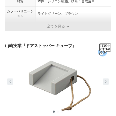
材質
本体：シリコン樹脂、ひも：合成皮革
カラーバリエーシ
ライトグリーン、ブラウン
ョン
仕様
ドアと床の隙間5～20mmまで対応
全てを見る
山崎実業『ドアストッパー キューブ』