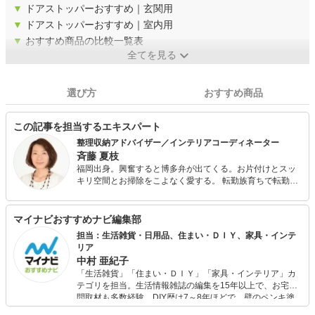
▼
ドアストッパーおすすめ｜玄関用
▼
ドアストッパーおすすめ｜室内用
▼
おすすめ商品の比較一覧表
全てを見る
選び方
おすすめ商品
この記事を担当するエキスパート
整理収納アドバイザー／インテリアコーディネーター
斉藤 夏枝
福岡出身。興奮すると博多弁が出てくる。お片付けとスッ
キリ空間とお掃除をこよなく愛する。 転勤族育ちで転勤族
の妻となり多数の引っ越し経験からどんな暮らし方にもFIT
するシンプル収納が得意。 子供が生まれてモノが爆発的に
増えてしまい、片づけられなかった経験をしてから、「片
マイナビおすすめナビ編集部
付け」を体系的に学ぶ。片付けのやり方、仕組みを作れば
担当：生活雑貨・日用品、住まい・ＤＩＹ、家具・インテ
家は片付くという信念を持つ。 司会業の経験から「伝わ
リア
る」片付けセミナーの講師や東京都内を中心としたお客様
中村 亜紀子
宅での整理収納サービスをしている。
「生活雑貨」「住まい・ＤＩＹ」「家具・インテリア」カ
テゴリを担当。生活情報雑誌の編集を15年以上で、お宅訪
問取材も多数経験。DIY歴は7～8年ほどで、壁のペンキ塗
りや壁紙チェンジなどもチャレンジ済み。初心者でもモノ