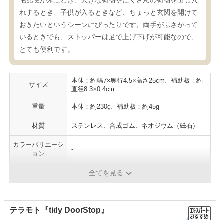
れするとき、子供が入るときなど、ちょっと玄関を開けて
おきたいというシーンにぴったりです。両手がふさがって
いるときでも、ストッパーは足で上げ下げが可能なので、
とても便利です。
本体：約幅7×奥行4.5×高さ25cm、補助板：約
サイズ
直径8.3×0.4cm
重量
本体：約230g、補助板：約45g
材質
ステンレス、合成ゴム、ネオジウム（磁石）
カラーバリエーシ
-
ョン
仕様
マグネット式
全てを見る
テラモト『tidy DoorStop』