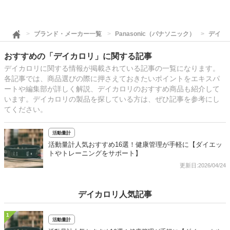
ブランド・メーカー一覧
Panasonic（パナソニック）
デイカ
おすすめの「デイカロリ」に関する記事
デイカロリに関する情報が掲載されている記事の一覧になります。
各記事では、商品選びの際に押さえておきたいポイントをエキスパ
ートや編集部が詳しく解説、デイカロリのおすすめ商品も紹介して
います。デイカロリの製品を探している方は、ぜひ記事を参考にし
てください。
活動量計
活動量計人気おすすめ16選！健康管理が手軽に【ダイエッ
トやトレーニングをサポート】
更新日:2026/04/24
デイカロリ人気記事
1
活動量計