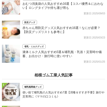
おむつ消臭袋の人気おすすめ16選【コスパ優秀＆におわな
い】ロングタイプや持ち運び用も
更新日:2025/09/03
防災グッズ
赤ちゃん用防災グッズ人気おすすめ16選！なにが必要？
【防災グッズリストも参考に】
更新日:2025/03/23
母乳・ミルクグッズ
液体ミルク人気おすすめ5選＆哺乳瓶・乳首！災害時や備
蓄、お出かけ・旅行時に使いやすい
更新日:2025/01/25
相模ゴム工業人気記事
1
哺乳瓶関連グッズ
使い捨て哺乳瓶の人気おすすめ7選【消毒＆すすぎ不要】旅行や
災害用に《ママの口コミも》