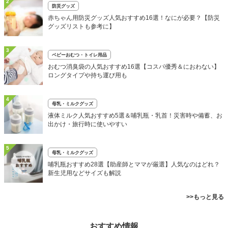
2
防災グッズ
赤ちゃん用防災グッズ人気おすすめ16選！なにが必要？【防災
グッズリストも参考に】
3
ベビーおむつ・トイレ用品
おむつ消臭袋の人気おすすめ16選【コスパ優秀＆におわない】
ロングタイプや持ち運び用も
4
母乳・ミルクグッズ
液体ミルク人気おすすめ5選＆哺乳瓶・乳首！災害時や備蓄、お
出かけ・旅行時に使いやすい
5
母乳・ミルクグッズ
哺乳瓶おすすめ28選【助産師とママが厳選】人気なのはどれ？
新生児用などサイズも解説
>>もっと見る
おすすめ情報