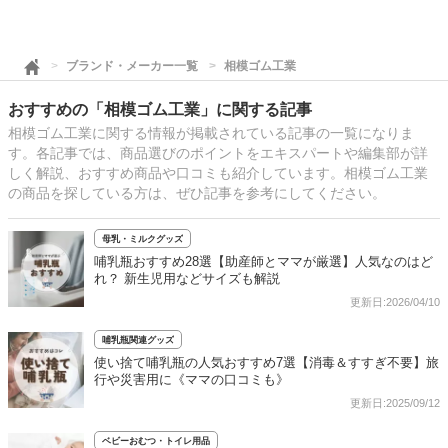
ブランド・メーカー一覧
相模ゴム工業
おすすめの「相模ゴム工業」に関する記事
相模ゴム工業に関する情報が掲載されている記事の一覧になりま
す。各記事では、商品選びのポイントをエキスパートや編集部が詳
しく解説、おすすめ商品や口コミも紹介しています。相模ゴム工業
の商品を探している方は、ぜひ記事を参考にしてください。
母乳・ミルクグッズ
哺乳瓶おすすめ28選【助産師とママが厳選】人気なのはど
れ？ 新生児用などサイズも解説
更新日:2026/04/10
哺乳瓶関連グッズ
使い捨て哺乳瓶の人気おすすめ7選【消毒＆すすぎ不要】旅
行や災害用に《ママの口コミも》
更新日:2025/09/12
ベビーおむつ・トイレ用品