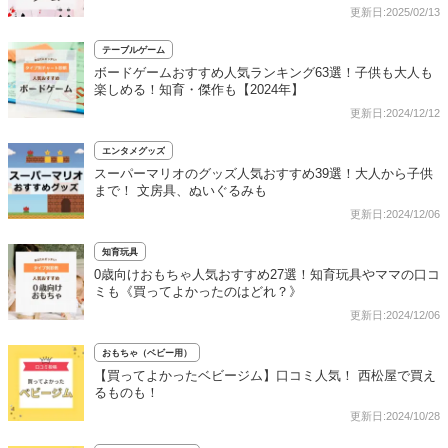
更新日:2025/02/13
テーブルゲーム
ボードゲームおすすめ人気ランキング63選！子供も大人も
楽しめる！知育・傑作も【2024年】
更新日:2024/12/12
エンタメグッズ
スーパーマリオのグッズ人気おすすめ39選！大人から子供
まで！ 文房具、ぬいぐるみも
更新日:2024/12/06
知育玩具
0歳向けおもちゃ人気おすすめ27選！知育玩具やママの口コ
ミも《買ってよかったのはどれ？》
更新日:2024/12/06
おもちゃ（ベビー用）
【買ってよかったベビージム】口コミ人気！ 西松屋で買え
るものも！
更新日:2024/10/28