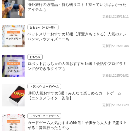
海外旅行の必需品・持ち物リスト！持っていけばよかった
アイテムも
更新日:2025/11/11
おもちゃ（ベビー用）
ベッドメリーおすすめ18選【床置きもできる】人気のアン
パンマンやディズニーも
更新日:2025/10/08
おもちゃ
ロボットおもちゃの人気おすすめ15選！会話やプログラミ
ングができるタイプも
更新日:2025/09/02
トランプ・カードゲーム
UNO人気おすすめ5選！みんなで楽しめるカードゲーム
【エンタメライター監修】
更新日:2025/08/29
トランプ・カードゲーム
カードゲーム人気おすすめ55選！子供から大人まで盛り上
がる！昔流行ったものも