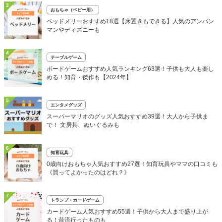
3
おもちゃ（ベビー用）
ベッドメリーおすすめ18選【床置きもできる】人気のアンパン
マンやディズニーも
4
テーブルゲーム
ボードゲームおすすめ人気ランキング63選！子供も大人も楽し
める！知育・傑作も【2024年】
5
エンタメグッズ
スーパーマリオのグッズ人気おすすめ39選！大人から子供ま
で！ 文房具、ぬいぐるみも
6
知育玩具
0歳向けおもちゃ人気おすすめ27選！知育玩具やママの口コミも
《買ってよかったのはどれ？》
7
トランプ・カードゲーム
カードゲーム人気おすすめ55選！子供から大人まで盛り上が
る！昔流行ったものも