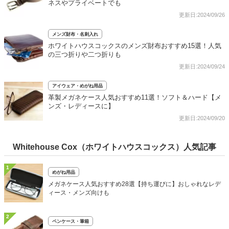
ネスやプライベートでも
更新日:2024/09/26
メンズ財布・名刺入れ
ホワイトハウスコックスのメンズ財布おすすめ15選！人気
の三つ折りや二つ折りも
更新日:2024/09/24
アイウェア・めがね用品
革製メガネケース人気おすすめ11選！ソフト＆ハード【メ
ンズ・レディースに】
更新日:2024/09/20
Whitehouse Cox（ホワイトハウスコックス）人気記事
1
めがね用品
メガネケース人気おすすめ28選【持ち運びに】おしゃれなレデ
ィース・メンズ向けも
2
ペンケース・筆箱