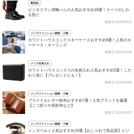
靴用品
ビジネスマン用靴べらの人気おすすめ18選！スーツのしわ
を防ぐ
更新日:2025/08/13
メンズファッション雑貨・小物
ホワイトハウスコックスキーケースおすすめ9選！人気のキ
ーケース・キーリング
更新日:2024/10/08
メンズ名刺入れ
ホワイトハウスコックスの名刺入れ人気おすすめ5選！こだ
わり派に【プレゼントにも！】
更新日:2024/10/08
メンズファッション雑貨・小物
ブライドルレザー財布おすすめ7選！人気ブランドを厳選
【二つ折りや長財布など】
更新日:2024/10/02
メンズファッション雑貨・小物
メンズベルト人気おすすめ10選【おしゃれで高品質】ビジ