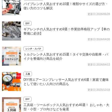
パイプレンチ人気おすすめ10選！種類やサイズの選び方・
使い方のコツも解説
更新日:2026/05/28
DIY
ギアレンチの人気おすすめ9選！作業効率格段アップ【車の
整備に必須】
更新日:2026/04/20
レンチ・スパナ
トルクレンチ人気おすすめ15選！タイヤ交換や自動車・バ
イクを整備向け商品を紹介
更新日:2026/04/13
工具
DIY用エアーコンプレッサー人気おすすめ6選！家庭で趣味
として使いたい人向けの商品も
更新日:2025/12/18
DIY
工具箱・ツールボックス人気おすすめ46選！ おしゃれ・大
型・小型・プロ向けなどを厳選