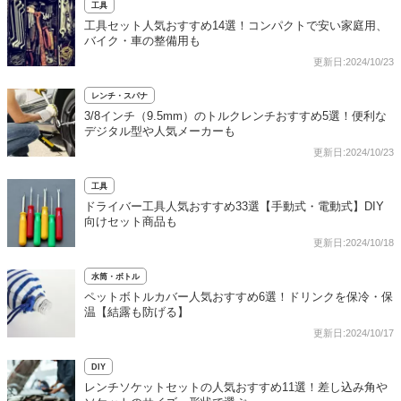
工具
工具セット人気おすすめ14選！コンパクトで安い家庭用、
バイク・車の整備用も
更新日:2024/10/23
レンチ・スパナ
3/8インチ（9.5mm）のトルクレンチおすすめ5選！便利な
デジタル型や人気メーカーも
更新日:2024/10/23
工具
ドライバー工具人気おすすめ33選【手動式・電動式】DIY
向けセット商品も
更新日:2024/10/18
水筒・ボトル
ペットボトルカバー人気おすすめ6選！ドリンクを保冷・保
温【結露も防げる】
更新日:2024/10/17
DIY
レンチソケットセットの人気おすすめ11選！差し込み角や