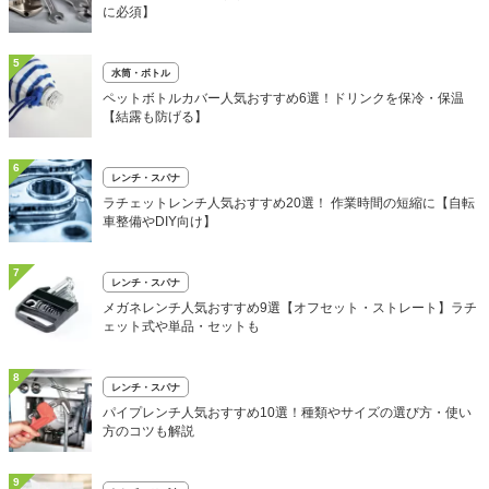
に必須】
5
水筒・ボトル
ペットボトルカバー人気おすすめ6選！ドリンクを保冷・保温
【結露も防げる】
6
レンチ・スパナ
ラチェットレンチ人気おすすめ20選！ 作業時間の短縮に【自転
車整備やDIY向け】
7
レンチ・スパナ
メガネレンチ人気おすすめ9選【オフセット・ストレート】ラチ
ェット式や単品・セットも
8
レンチ・スパナ
パイプレンチ人気おすすめ10選！種類やサイズの選び方・使い
方のコツも解説
9