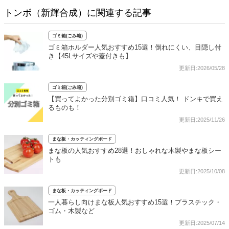
トンボ（新輝合成）に関連する記事
ゴミ箱(ごみ箱)
ゴミ箱ホルダー人気おすすめ15選！倒れにくい、目隠し付
き【45Lサイズや蓋付きも】
更新日:2026/05/28
ゴミ箱(ごみ箱)
【買ってよかった分別ゴミ箱】口コミ人気！ ドンキで買え
るものも！
更新日:2025/11/26
まな板・カッティングボード
まな板の人気おすすめ28選！おしゃれな木製やまな板シー
トも
更新日:2025/10/08
まな板・カッティングボード
一人暮らし向けまな板人気おすすめ15選！プラスチック・
ゴム・木製など
更新日:2025/07/14