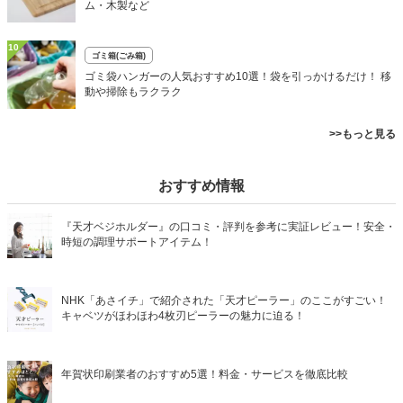
ム・木製など
10
ゴミ箱(ごみ箱)
ゴミ袋ハンガーの人気おすすめ10選！袋を引っかけるだけ！ 移
動や掃除もラクラク
>>もっと見る
おすすめ情報
『天才ベジホルダー』の口コミ・評判を参考に実証レビュー！安全・
時短の調理サポートアイテム！
NHK「あさイチ」で紹介された「天才ピーラー」のここがすごい！
キャベツがほわほわ4枚刃ピーラーの魅力に迫る！
年賀状印刷業者のおすすめ5選！料金・サービスを徹底比較