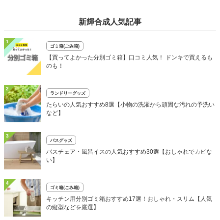
新輝合成人気記事
1
ゴミ箱(ごみ箱)
【買ってよかった分別ゴミ箱】口コミ人気！ ドンキで買えるも
のも！
2
ランドリーグッズ
たらいの人気おすすめ8選【小物の洗濯から頑固な汚れの予洗い
など】
3
バスグッズ
バスチェア・風呂イスの人気おすすめ30選【おしゃれでカビな
い】
4
ゴミ箱(ごみ箱)
キッチン用分別ゴミ箱おすすめ17選！おしゃれ・スリム【人気
の縦型などを厳選】