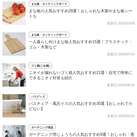
まな板・カッティングボード
まな板の人気おすすめ28選！おしゃれな木製やまな板シー
トも
更新日:2025/10/08
まな板・カッティングボード
一人暮らし向けまな板人気おすすめ15選！プラスチック・
ゴム・木製など
更新日:2025/07/14
ゴミ箱(ごみ箱)
ニオイが漏れないゴミ箱人気おすすめ21選！自宅で簡単に
できるニオイ対策も紹介
更新日:2025/06/16
バスグッズ
バスチェア・風呂イスの人気おすすめ30選【おしゃれでカ
ビない】
更新日:2025/02/23
ガーデニング用品
ガーデニング用じょうろの人気おすすめ9選！おしゃれ・透