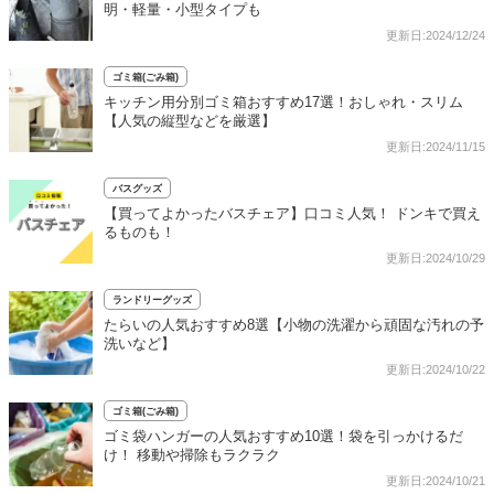
明・軽量・小型タイプも
更新日:2024/12/24
ゴミ箱(ごみ箱)
キッチン用分別ゴミ箱おすすめ17選！おしゃれ・スリム
【人気の縦型などを厳選】
更新日:2024/11/15
バスグッズ
【買ってよかったバスチェア】口コミ人気！ ドンキで買え
るものも！
更新日:2024/10/29
ランドリーグッズ
たらいの人気おすすめ8選【小物の洗濯から頑固な汚れの予
洗いなど】
更新日:2024/10/22
ゴミ箱(ごみ箱)
ゴミ袋ハンガーの人気おすすめ10選！袋を引っかけるだ
け！ 移動や掃除もラクラク
更新日:2024/10/21