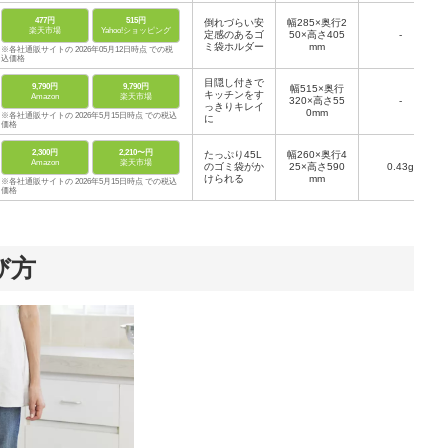
477円
515円
倒れづらい安
幅285×奥行2
楽天市場
Yahoo!ショッピング
定感のあるゴ
50×高さ405
-
ミ袋ホルダー
mm
※各社通販サイトの 2026年05月12日時点 での税
込価格
目隠し付きで
9,790円
9,790円
幅515×奥行
キッチンをす
Amazon
楽天市場
320×高さ55
-
っきりキレイ
0mm
※各社通販サイトの 2026年5月15日時点 での税込
に
価格
2,300円
2,210〜円
たっぷり45L
幅260×奥行4
Amazon
楽天市場
のゴミ袋がか
25×高さ590
0.43g
けられる
mm
※各社通販サイトの 2026年5月15日時点 での税込
価格
び方