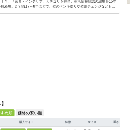
ＤＩＹ」「家具・インテリア」カテゴリを担当。生活情報雑誌の編集を15年
数経験。DIY歴は7～8年ほどで、壁のペンキ塗りや壁紙チェンジなどもチ
もモノ選びがしやすい記事をお届けします！
ら】
すすめ順
価格の安い順
購入サイト
特徴
サイズ
重さ