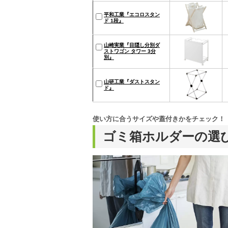
平和工業『エコロスタン
ド 1段』
山崎実業『目隠し分別ダ
ストワゴン タワー 3分
別』
山研工業『ダストスタン
ド』
使い方に合うサイズや蓋付きかをチェック！
ゴミ箱ホルダーの選