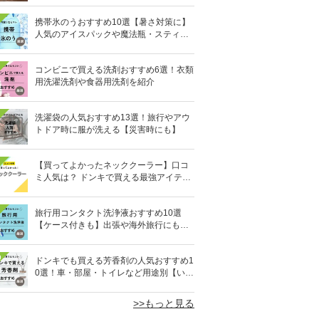
携帯氷のうおすすめ10選【暑さ対策に】
人気のアイスパックや魔法瓶・スティッ
ク型も
コンビニで買える洗剤おすすめ6選！衣類
用洗濯洗剤や食器用洗剤を紹介
洗濯袋の人気おすすめ13選！旅行やアウ
トドア時に服が洗える【災害時にも】
【買ってよかったネッククーラー】口コ
ミ人気は？ ドンキで買える最強アイテム
も
旅行用コンタクト洗浄液おすすめ10選
【ケース付きも】出張や海外旅行にも便
利
0
ドンキでも買える芳香剤の人気おすすめ1
0選！車・部屋・トイレなど用途別【いい
匂い】
>>もっと見る