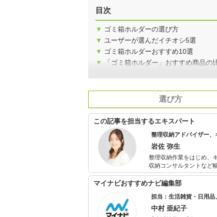
目次
▼
ゴミ箱ホルダーの選び方
▼
ユーザーが選んだイチオシ5選
▼
ゴミ箱ホルダーおすすめ10選
▼
「ゴミ箱ホルダー」おすすめ商品の
選び方
この記事を担当するエキスパート
整理収納アドバイザー、
岩佐 弥生
整理収納作業をはじめ、
収納コンサルタントなど幅広く活躍。 喋る仕事もしていることから
きやすいと好評。また、
マイナビおすすめナビ編集部
担当：生活雑貨・日用品
中村 亜紀子