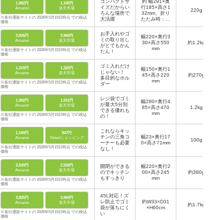
コンパクトサ
約 幅291×奥
1,082円
1,100円
イズだからい
行185×高さ1
Amazon
楽天市場
220g
ろんな場所で
32mm、折り
※各社通販サイトの 2026年5月15日時点 での税込
大活躍
たたみ時：約
価格
幅291×奥行4
2×高さ178m
お手入れやゴ
3,826円
3,960円
幅220×奥行3
m
ミの取り出し
Amazon
楽天市場
30×高さ550
約1.2kg
がとてもかん
mm
※各社通販サイトの 2026年5月15日時点 での税込
たん！
価格
ゴミ入れだけ
1,319円
1,320円
幅150×奥行1
じゃない！
Amazon
楽天市場
45×高さ220
約270g
多目的なホル
mm
※各社通販サイトの 2026年5月15日時点 での税込
ダー
価格
レジ袋でゴミ
1,582円
1,931円
幅280×奥行4
が最大5分別
Amazon
楽天市場
85×高さ470
1.2kg
できる優れも
mm
※各社通販サイトの 2026年5月15日時点 での税込
の！
価格
これならキッ
1,100円
847円
チンの三角コ
幅23×奥行17
Amazon
Yahoo!ショッピング
100g
ーナーも必要
0×高さ71mm
※各社通販サイトの 2026年5月15日時点 での税込
なし！
価格
2,530円
2,530円
開閉ができる
幅220×奥行2
Amazon
楽天市場
のでキッチン
00×高さ245
約380g
もすっきり
mm
※各社通販サイトの 2026年5月15日時点 での税込
価格
45L対応！ズ
3,825円
3,960円
レ防止でゴミ
約W33×D31
Amazon
楽天市場
約1.7kg
袋が落ちにく
×H60cm
※各社通販サイトの 2026年5月15日時点 での税込
い
価格