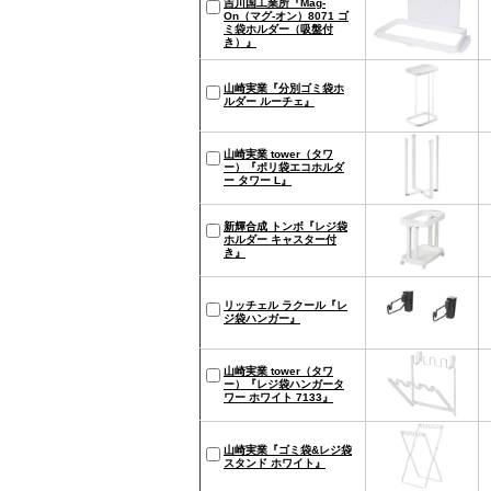
吉川国工業所『Mag-
On（マグ-オン）8071 ゴ
ミ袋ホルダー（吸盤付
き）』
山崎実業『分別ゴミ袋ホ
ルダー ルーチェ』
山崎実業 tower（タワ
ー）『ポリ袋エコホルダ
ー タワー L』
新輝合成 トンボ『レジ袋
ホルダー キャスター付
き』
リッチェル ラクール『レ
ジ袋ハンガー』
山崎実業 tower（タワ
ー）『レジ袋ハンガータ
ワー ホワイト 7133』
山崎実業『ゴミ袋&レジ袋
スタンド ホワイト』