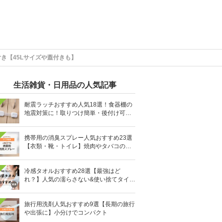
き【45Lサイズや蓋付きも】
生活雑貨・日用品の人気記事
耐震ラッチおすすめ人気18選！食器棚の
地震対策に！取りつけ簡単・後付け可能
も
携帯用の消臭スプレー人気おすすめ23選
【衣類・靴・トイレ】焼肉やタバコのニ
オイにも
冷感タオルおすすめ28選【最強はど
れ？】人気の濡らさない&使い捨てタイプ
も
旅行用洗剤人気おすすめ9選【長期の旅行
や出張に】小分けでコンパクト