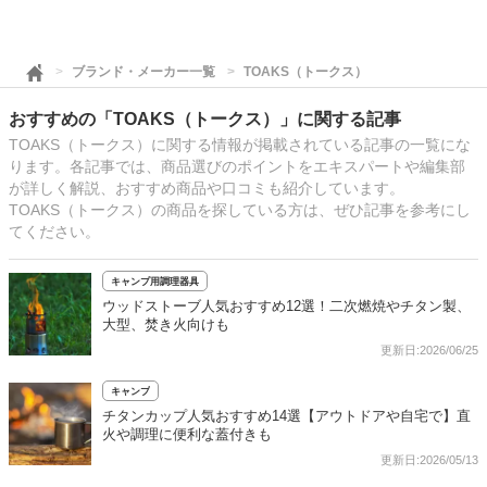
ブランド・メーカー一覧
TOAKS（トークス）
おすすめの「TOAKS（トークス）」に関する記事
TOAKS（トークス）に関する情報が掲載されている記事の一覧にな
ります。各記事では、商品選びのポイントをエキスパートや編集部
が詳しく解説、おすすめ商品や口コミも紹介しています。
TOAKS（トークス）の商品を探している方は、ぜひ記事を参考にし
てください。
キャンプ用調理器具
ウッドストーブ人気おすすめ12選！二次燃焼やチタン製、
大型、焚き火向けも
更新日:2026/06/25
キャンプ
チタンカップ人気おすすめ14選【アウトドアや自宅で】直
火や調理に便利な蓋付きも
更新日:2026/05/13