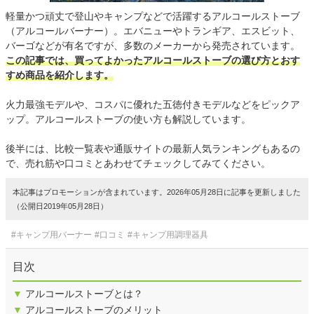
軽量かつ頑丈で登山やキャンプなどで活躍するアルコールストーブ
（アルコールバーナー）。エバニューやトランギア、エスビット、
バーゴなどが有名ですが、多数のメーカーから発売されています。
この記事では、買ってよかったアルコールストーブの選び方とおす
すめ商品を紹介します。
火力最強モデルや、コスパに優れた五徳付きモデルなどをピックア
ップ。アルコールストーブの使い方も解説しています。
後半には、比較一覧表や通販サイトの最新人気ランキングもあるの
で、売れ筋や口コミとあわせてチェックしてみてください。
本記事はプロモーションが含まれています。2026年05月28日に記事を更新しました
（公開日2019年05月28日）
#キャンプ用バーナー
#口コミ
#キャンプ用調理器具
目次
▼
アルコールストーブとは？
▼
アルコールストーブのメリット