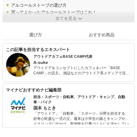
▼
アルコールストーブの選び方
▼
買ってよかったアルコールストーブはこれ！
全てを見る
選び方
おすすめ商品
この記事を担当するエキスパート
アウトドアカフェBASE CAMP代表
A-suke
アウトドアをコンセプトにしたカフェ＆バー「BASE
CAMP」の店主。 雑誌などのアウトドア系メディアで活躍
中。幅広いアウトドア経験と知識を持ち、元プロダクトデ
ザイナーという経歴を生かしてコトやモノをプロデュース
している。調理人でもあるので燻製やダッチオーブン料理
マイナビおすすめナビ編集部
などにも造詣が深い。
担当：スポーツ・自転車、アウトドア・キャンプ、自動
車・バイク
国本 もとき
「アウトドア」「自動車」「スポーツ」分野を担当する、
好奇心旺盛な一児の父。週末は小学生の娘とキャンプやサ
イクリングに出かけ、実体験を記事づくりにも活かしてい
ます。読者の「知りたい」を分かりやすく届けることをモ
ットーに、信頼できるコンテンツ制作に努めています。