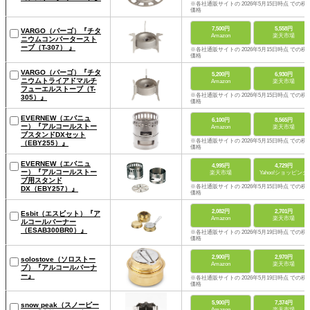
※各社通販サイトの 2026年5月15日時点 での税
価格
7,500円
5,558円
VARGO（バーゴ）『チタ
Amazon
楽天市場
ニウムコンバータースト
ーブ（T-307） 』
※各社通販サイトの 2026年5月15日時点 での税
価格
VARGO（バーゴ）『チタ
5,200円
6,930円
ニウムトライアドマルチ
Amazon
楽天市場
フューエルストーブ（T-
※各社通販サイトの 2026年5月15日時点 での税
305）』
価格
EVERNEW（エバニュ
6,100円
8,565円
ー）『アルコールストー
Amazon
楽天市場
ブスタンドDXセット
※各社通販サイトの 2026年5月15日時点 での税
（EBY255）』
価格
EVERNEW（エバニュ
4,995円
4,729円
ー）『アルコールストー
楽天市場
Yahoo!ショッピング
ブ用スタンド
※各社通販サイトの 2026年5月15日時点 での税
DX（EBY257）』
価格
2,082円
2,701円
Esbit（エスビット）『ア
Amazon
楽天市場
ルコールバーナー
（ESAB300BR0）』
※各社通販サイトの 2026年5月19日時点 での税
価格
2,900円
2,970円
solostove（ソロストー
Amazon
楽天市場
ブ）『アルコールバーナ
ー』
※各社通販サイトの 2026年5月19日時点 での税
価格
5,900円
7,374円
snow peak（スノーピー
Amazon
楽天市場