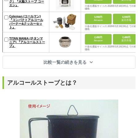
ク）『火焔ストーブ コー
エン』
※各社通販サイトの 2026年5月19日時点 での税
価格
Coleman (コールマン)
5,990円
6,590円
『コンパクトアルコール
Amazon
楽天市場
バーナー&クッカーセッ
※各社通販サイトの 2026年5月19日時点 での税
ト』
価格
2,480円
2,480円
TITAN MANIA (チタンマ
Amazon
楽天市場
ニア) 『アルコールストー
ブ』
※各社通販サイトの 2026年5月19日時点 での税
価格
比較一覧の続きを見る
アルコールストーブとは？