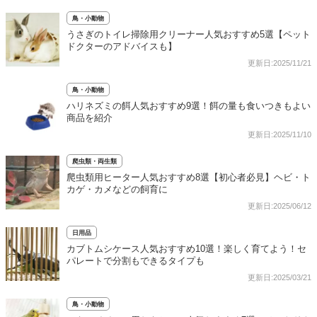
鳥・小動物
うさぎのトイレ掃除用クリーナー人気おすすめ5選【ペット
ドクターのアドバイスも】
更新日:2025/11/21
鳥・小動物
ハリネズミの餌人気おすすめ9選！餌の量も食いつきもよい
商品を紹介
更新日:2025/11/10
爬虫類・両生類
爬虫類用ヒーター人気おすすめ8選【初心者必見】ヘビ・ト
カゲ・カメなどの飼育に
更新日:2025/06/12
日用品
カブトムシケース人気おすすめ10選！楽しく育てよう！セ
パレートで分割もできるタイプも
更新日:2025/03/21
鳥・小動物