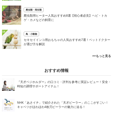
9
爬虫類・両生類
爬虫類用ヒーター人気おすすめ8選【初心者必見】ヘビ・トカ
ゲ・カメなどの飼育に
10
鳥・小動物
セキセイインコ用おもちゃの人気おすすめ7選！ペットドクター
が選び方を解説
>>もっと見る
おすすめ情報
『天才ベジホルダー』の口コミ・評判を参考に実証レビュー！安全・
時短の調理サポートアイテム！
NHK「あさイチ」で紹介された「天才ピーラー」のここがすごい！
キャベツがほわほわ4枚刃ピーラーの魅力に迫る！