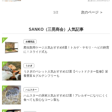
更新日:2025/02/17
1/2
次のページ ＞
SANKO（三晃商会）人気記事
1
水槽用品
爬虫類用ケージ人気おすすめ8選！トカゲ・ヤモリ・ヘビの飼育
に！スライド式も
2
うさぎ
うさぎのペレット人気おすすめ12選【ペットドクター監修】栄
養豊富＆グルテンフリーも
3
ハムスター
ハムスターの床材人気おすすめ12選！アレルギーになりにくく
食べても安心なコーン製も
4