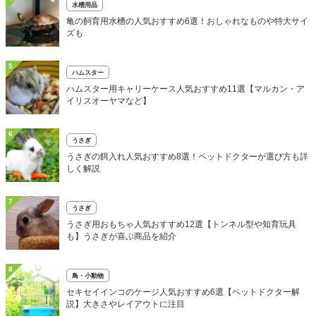
水槽用品
亀の飼育用水槽の人気おすすめ6選！おしゃれなものや特大サイ
ズも
5
ハムスター
ハムスター用キャリーケース人気おすすめ11選【マルカン・ア
イリスオーヤマなど】
6
うさぎ
うさぎの餌入れ人気おすすめ8選！ペットドクターが選び方も詳
しく解説
7
うさぎ
うさぎ用おもちゃ人気おすすめ12選【トンネル型や知育玩具
も】うさぎが喜ぶ商品を紹介
8
鳥・小動物
セキセイインコのケージ人気おすすめ6選【ペットドクター解
説】大きさやレイアウトに注目