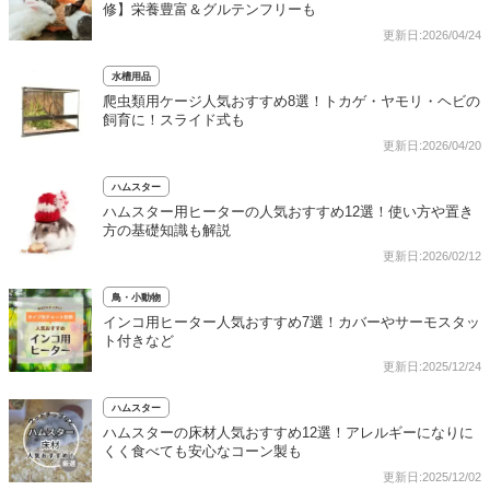
修】栄養豊富＆グルテンフリーも
更新日:2026/04/24
水槽用品
爬虫類用ケージ人気おすすめ8選！トカゲ・ヤモリ・ヘビの
飼育に！スライド式も
更新日:2026/04/20
ハムスター
ハムスター用ヒーターの人気おすすめ12選！使い方や置き
方の基礎知識も解説
更新日:2026/02/12
鳥・小動物
インコ用ヒーター人気おすすめ7選！カバーやサーモスタッ
ト付きなど
更新日:2025/12/24
ハムスター
ハムスターの床材人気おすすめ12選！アレルギーになりに
くく食べても安心なコーン製も
更新日:2025/12/02