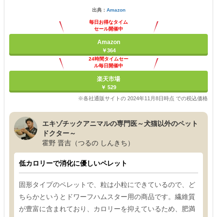
出典：
Amazon
毎日お得なタイム
セール開催中
Amazon
￥364
24時間タイムセー
ル毎日開催中
楽天市場
￥ 529
※各社通販サイトの 2024年11月8日時点 での税込価格
エキゾチックアニマルの専門医～犬猫以外のペット
ドクター～
霍野 晋吉（つるの しんきち）
低カロリーで消化に優しいペレット
固形タイプのペレットで、粒は小粒にできているので、ど
ちらかというとドワーフハムスター用の商品です。繊維質
が豊富に含まれており、カロリーを抑えているため、肥満