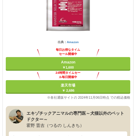
出典：
Amazon
毎日お得なタイム
セール開催中
Amazon
￥1,600
24時間タイムセー
ル毎日開催中
楽天市場
￥ 2,686
※各社通販サイトの 2024年11月06日時点 での税込価格
エキゾチックアニマルの専門医～犬猫以外のペット
ドクター～
霍野 晋吉（つるの しんきち）