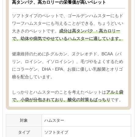
高タンパク、高カロリーの栄養価が高いペレット
ソフトタイプのペレットで、ゴールデンハムスターにもド
ワーフハムスターにも与えることができる、ちょうどいい
大きさのペレットです。
成分は高タンパク ・高カロリー
で、幼体や病気でやせているハムスターに適しています。
健康維持のためにβ-グルカン、ヌクレオチド、BCAA（バ
リン、ロイシン、イソロイシン）、毛づやをよくするため
にコラーゲン、DHA・EPA、お腹に優しい乳酸菌とオリゴ
糖を配合しています。
しっかりとハムスターのことを考えたペレットは
アルミ袋
で、小袋が分包されており、酸化の対策もばっちり
です。
対象
ハムスター
タイプ
ソフトタイプ