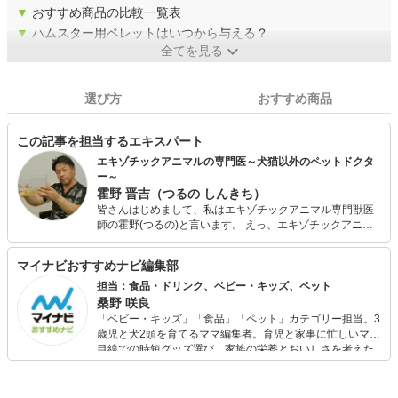
▼
おすすめ商品の比較一覧表
▼
ハムスター用ペレットはいつから与える？
全てを見る
選び方
おすすめ商品
この記事を担当するエキスパート
エキゾチックアニマルの専門医～犬猫以外のペットドクタ
ー～
霍野 晋吉（つるの しんきち）
皆さんはじめまして、私はエキゾチックアニマル専門獣医
師の霍野(つるの)と言います。 えっ、エキゾチックアニマ
ルって言葉知りませんか？ウサギやハムスター、インコや
カメなどの犬猫以外のペットを指します。 23年前に日本初
マイナビおすすめナビ編集部
の専門病院である『エキゾチックペットクリニック』を開
業しました。症例数は月に400件を超えているベテラン獣
担当：食品・ドリンク、ベビー・キッズ、ペット
医師です。他にもエキゾチックアニマルのセミナーも企画
桑野 咲良
し、沢山の医療や飼育の書籍を執筆しています。 もっとエ
「ベビー・キッズ」「食品」「ペット」カテゴリー担当。3
キゾチックアニマルの情報を知りたい方は、【Dr.ツルのエ
歳児と犬2頭を育てるママ編集者。育児と家事に忙しいママ
キゾチックアニマル情報室】をご覧になってください。専
目線での時短グッズ選び、家族の栄養とおいしさを考えた
門獣医師によるサイトですので、他にはない病気の記事も
食品選び、束の間のリラックスタイムを楽しむためのスイ
多く、とても役にたつこと間違いなしです。 ウサギの専門
ーツ選びに自信あり。鋭い目線で商品を見極め、少しでも
家による【一般社団法人日本コンパニオンラビット協会】
日々の生活が豊かになるものを紹介します。