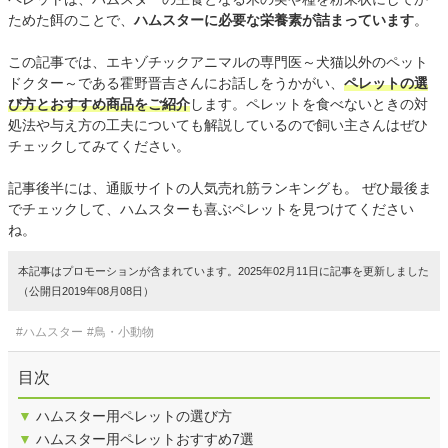
ためた餌のことで、
ハムスターに必要な栄養素が詰まっています
。
この記事では、エキゾチックアニマルの専門医～犬猫以外のペット
ドクター～である霍野晋吉さんにお話しをうかがい、
ペレットの選
び方とおすすめ商品をご紹介
します。ペレットを食べないときの対
処法や与え方の工夫についても解説しているので飼い主さんはぜひ
チェックしてみてください。
記事後半には、通販サイトの人気売れ筋ランキングも。 ぜひ最後ま
でチェックして、ハムスターも喜ぶペレットを見つけてください
ね。
本記事はプロモーションが含まれています。2025年02月11日に記事を更新しました
（公開日2019年08月08日）
#ハムスター
#鳥・小動物
目次
▼
ハムスター用ペレットの選び方
▼
ハムスター用ペレットおすすめ7選