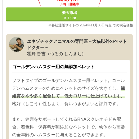
ル毎日開催中
楽天市場
￥ 1,528
※各社通販サイトの 2024年11月06日時点 での税込価格
エキゾチックアニマルの専門医～犬猫以外のペット
ドクター～
霍野 晋吉（つるの しんきち）
ゴールデンハムスター用の無添加ペレット
ソフトタイプのゴールデンハムスター用ペレット。ゴール
デンハムスターのためにペレットのサイズを大きくし、
繊
維質をやや多く配合して、低カロリーに仕上げています。
嗜好（しこう）性もよく、食いつきがよいと評判です。
また、健康をサポートしてくれるRNAヌクレオチドも配
合。着色料・保存料が無添加なペレットで、幼体から高齢
の全年齢のハムスターに与えることができます。