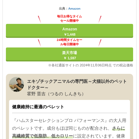
出典：
Amazon
毎日お得なタイム
セール開催中
Amazon
￥1,448
24時間タイムセー
ル毎日開催中
楽天市場
￥ 1,597
※各社通販サイトの 2024年11月06日時点 での税込価格
エキゾチックアニマルの専門医～犬猫以外のペット
ドクター～
霍野 晋吉（つるの しんきち）
健康維持に最適のペレット
『ハムスターセレクションプロ パフォーマンス』の大人用
のペレットです。成分もほぼ同じものが配合され、
さらに
高繊維質で低脂肪、低カロリー
に設定されています。健康