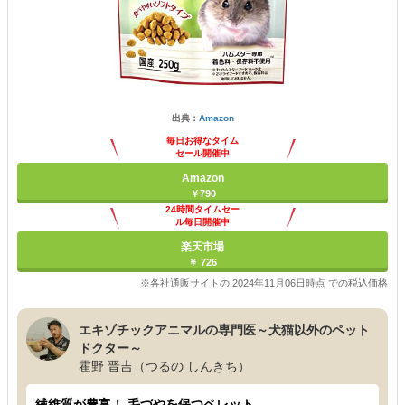
出典：
Amazon
毎日お得なタイム
セール開催中
Amazon
￥790
24時間タイムセー
ル毎日開催中
楽天市場
￥ 726
※各社通販サイトの 2024年11月06日時点 での税込価格
エキゾチックアニマルの専門医～犬猫以外のペット
ドクター～
霍野 晋吉（つるの しんきち）
繊維質が豊富！ 毛づやを保つペレット