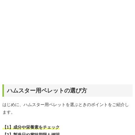
の理事長としても、2020年10月から活動をします。こちら
も、ウサギ好きな方は必見ですよ。ウサギの検定を受けて
みませんか？ エキゾチックアニマルに関することは勿論の
こと、ご縁を感じた方がいましたら、いつでもお声かけて
ください。
ハムスター用ペレットの選び方
はじめに、ハムスター用ペレットを選ぶときのポイントをご紹介し
ます。
【1】成分や栄養素をチェック
【2】製造日や賞味期限も確認