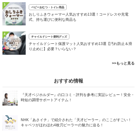
3
ベビーおむつ・トイレ用品
おしりふきウォーマー人気おすすめ13選！コードレスや充電
式、持ち運びに便利な商品も
4
チャイルドシート便利グッズ
チャイルドシート保護マット人気おすすめ13選【汚れ防止＆滑
り止めに】必要？いらない？
>>もっと見る
おすすめ情報
『天才ベジホルダー』の口コミ・評判を参考に実証レビュー！安全・
時短の調理サポートアイテム！
NHK「あさイチ」で紹介された「天才ピーラー」のここがすごい！
キャベツがほわほわ4枚刃ピーラーの魅力に迫る！