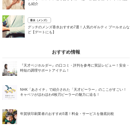
も紹介
6
香水（メンズ）
グッチのメンズ香水おすすめ7選！人気のギルティ プールオムな
ど【デートにも】
おすすめ情報
『天才ベジホルダー』の口コミ・評判を参考に実証レビュー！安全・
時短の調理サポートアイテム！
NHK「あさイチ」で紹介された「天才ピーラー」のここがすごい！
キャベツがほわほわ4枚刃ピーラーの魅力に迫る！
年賀状印刷業者のおすすめ5選！料金・サービスを徹底比較