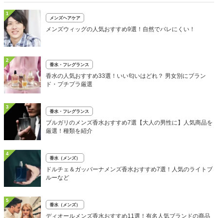
1
メンズヘアケア
メンズウィッグの人気おすすめ9選！自然でバレにくい！
2
香水・フレグランス
香水の人気おすすめ33選！いい匂いはどれ？ 男女別にブラン
ド・プチプラ厳選
3
香水・フレグランス
ブルガリのメンズ香水おすすめ7選【大人の男性に】人気商品を
厳選！種類を紹介
4
香水（メンズ）
ドルチェ＆ガッバーナメンズ香水おすすめ7選！人気のライトブ
ルーなど
5
香水（メンズ）
ディオールメンズ香水おすすめ11選！有名人気ブランドの商品