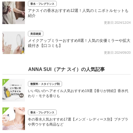
香水・フレグランス
アナスイの香水おすすめ12選！人気のミニボトルセットも
紹介
更新日:2024/12/24
美容雑貨
メイクアップミラーおすすめ8選！人気の女優ミラーや拡大
鏡付き【口コミも】
更新日:2024/09/20
ANNA SUI（アナ スイ）の人気記事
1
整髪料・スタイリング剤
いい匂いのヘアオイル人気おすすめ19選【香りが持続】香水代
わり・モテる香りも
2
香水・フレグランス
冬の香水人気おすすめ17選【メンズ・レディース別】プチプラ
や男ウケする商品など