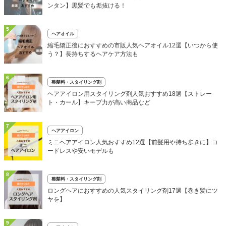
ンタン】黒髪でも垢抜ける！
5
ヘアオイル
縮毛矯正後におすすめの市販人気ヘアオイル12選【いつから使
う？】長持ちするヘアケア方法も
6
整髪料・スタイリング剤
ヘアアイロン用スタイリング剤人気おすすめ18選【ストレー
ト・カール】キープ力が高い商品など
7
ヘアアイロン
ミニヘアアイロン人気おすすめ12選【前髪用や持ち歩きに】コ
ードレスや安いモデルも
8
整髪料・スタイリング剤
ロングヘアにおすすめの人気スタイリング剤17選【巻き髪にツ
ヤを】
9