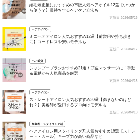
縮毛矯正後におすすめの市販人気ヘアオイル12選【いつか
ら使う？】長持ちするヘアケア方法も
更新日:2026/05/26
ヘアアイロン
ミニヘアアイロン人気おすすめ12選【前髪用や持ち歩き
に】コードレスや安いモデルも
更新日:2026/04/17
ヘア雑貨
シャンプーブラシおすすめ21選！頭皮マッサージに！手動
＆電動から人気商品を厳選
更新日:2026/04/13
ヘアアイロン
ストレートアイロン人気おすすめ30選【傷まないのはど
れ？】美容師が愛用するプロ向けモデルも
更新日:2026/04/13
整髪料・スタイリング剤
ヘアアイロン用スタイリング剤人気おすすめ18選【ストレ
ート・カール】キープ力が高い商品など