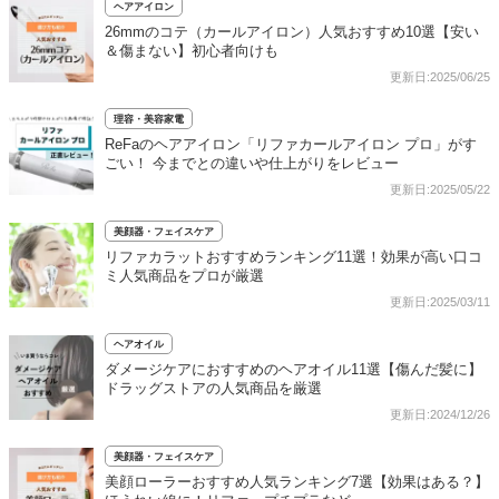
ヘアアイロン
26mmのコテ（カールアイロン）人気おすすめ10選【安い
＆傷まない】初心者向けも
更新日:2025/06/25
理容・美容家電
ReFaのヘアアイロン「リファカールアイロン プロ」がす
ごい！ 今までとの違いや仕上がりをレビュー
更新日:2025/05/22
美顔器・フェイスケア
リファカラットおすすめランキング11選！効果が高い口コ
ミ人気商品をプロが厳選
更新日:2025/03/11
ヘアオイル
ダメージケアにおすすめのヘアオイル11選【傷んだ髪に】
ドラッグストアの人気商品を厳選
更新日:2024/12/26
美顔器・フェイスケア
美顔ローラーおすすめ人気ランキング7選【効果はある？】