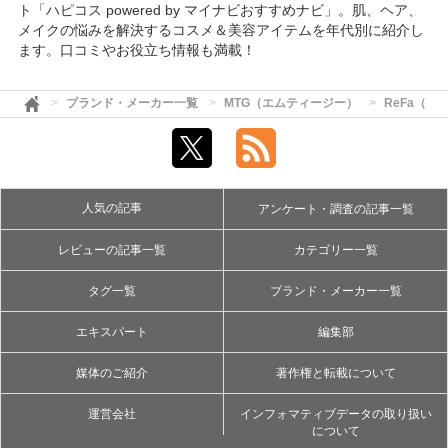
ト「ハピコス powered by マイナビおすすめナビ」。肌、ヘア、
メイクの悩みを解決するコスメ＆美容アイテムを年代別に紹介し
ます。口コミやお役立ち情報も満載！
ブランド・メーカー一覧
MTG（エムティージー）
ReFa（リ
人気の記事
アンケート・調査の記事一覧
レビューの記事一覧
カテゴリー一覧
タグ一覧
ブランド・メーカー一覧
エキスパート
編集部
媒体のご紹介
著作権と転載について
運営会社
インフォマティブデータの取り扱い
について