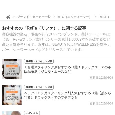
ブランド・メーカー一覧
MTG（エムティージー）
ReFa（リ
おすすめの「ReFa（リファ）」に関する記事
美容機器の製造・販売を行うジャパンブランド。美顔ローラーをは
じめ、ReFaブランド製品はシリーズ累計1,000万本を突破するなど
高い人気を誇ります。近年は、BEAUTYおよびWELLNESS分野をカ
バー、シャワーヘッドなどもリリースしています。
整髪料・スタイリング剤
くせ毛スタイリング剤おすすめ14選！ドラッグストアの市
販品厳選！ジェル・ムースなど
更新日:2026/05/29
整髪料・スタイリング剤
ヘアアイロン用スタイリング剤人気おすすめ11選【熱から
守る】ドラッグストアのプチプラも
更新日:2026/05/28
ヘアオイル