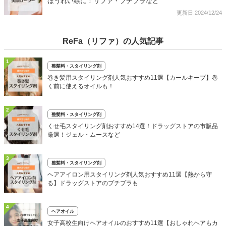
ほうれい線に！リファ・プチプラなど
更新日:2024/12/24
ReFa（リファ）の人気記事
1
整髪料・スタイリング剤
巻き髪用スタイリング剤人気おすすめ11選【カールキープ】巻
く前に使えるオイルも！
2
整髪料・スタイリング剤
くせ毛スタイリング剤おすすめ14選！ドラッグストアの市販品
厳選！ジェル・ムースなど
3
整髪料・スタイリング剤
ヘアアイロン用スタイリング剤人気おすすめ11選【熱から守
る】ドラッグストアのプチプラも
4
ヘアオイル
女子高校生向けヘアオイルのおすすめ11選【おしゃれヘアもカ