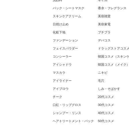
洗顔料
ネイル
パック・シートマスク
香水・フレグランス
スキンケアクリーム
美容雑貨
日焼け止め
美容家電
化粧下地
プチプラ
ファンデーション
デパコス
フェイスパウダー
ドラッグストアコス
コンシーラー
韓国コスメ（スキン
アイシャドウ
韓国コスメ（メイク
マスカラ
ニキビ
アイライナー
毛穴
アイブロウ
しみ・そばかす
チーク
20代コスメ
口紅・リップグロス
30代コスメ
シャンプー・リンス
40代コスメ
ヘアトリートメント・パック
50代コスメ