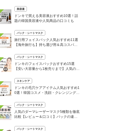
ビ対策にも
美容液
ドンキで買える美容液おすすめ10選！話
題の韓国美容液や人気商品の口コミも
パック・シートマスク
旅行用フェイスパック人気おすすめ11選
【海外旅行も】持ち運び用＆高コスパを
厳選！
パック・シートマスク
ドンキのフェイスパックおすすめ15選
【安い大容量から1枚売りまで】人気のシ
カパックも！
スキンケア
ドンキの毛穴ケアアイテム人気おすすめ1
0選！韓国コスメ・洗顔・クレンジングな
ど厳選
パック・シートマスク
人気のダーマレーザーマスク5種類を徹底
比較【レビュー＆口コミ】パックの違い
も解説
パック・シートマスク