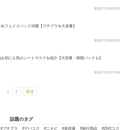
更新日:2026/02/05
めフェイスパック18選【プチプラ＆大容量】
更新日:2026/02/02
悩み別に人気のシートマスクを紹介【大容量・韓国パックも】
更新日:2025/11/06
2
最後
1
話題のタグ
#プチプラ
#デパコス
#ニキビ
#美容液
#旅行用品
#20代コス