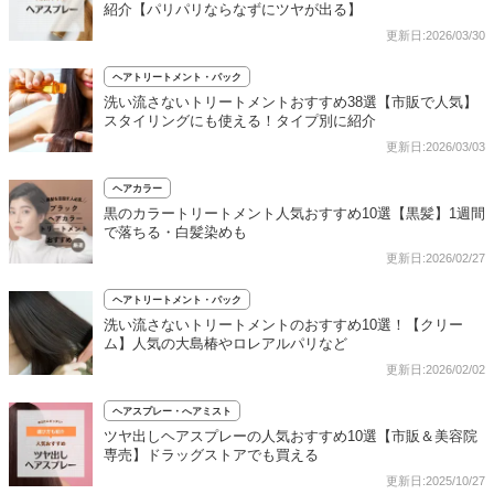
紹介【パリパリならなずにツヤが出る】
更新日:2026/03/30
ヘアトリートメント・パック
洗い流さないトリートメントおすすめ38選【市販で人気】
スタイリングにも使える！タイプ別に紹介
更新日:2026/03/03
ヘアカラー
黒のカラートリートメント人気おすすめ10選【黒髪】1週間
で落ちる・白髪染めも
更新日:2026/02/27
ヘアトリートメント・パック
洗い流さないトリートメントのおすすめ10選！【クリー
ム】人気の大島椿やロレアルパリなど
更新日:2026/02/02
ヘアスプレー・へアミスト
ツヤ出しヘアスプレーの人気おすすめ10選【市販＆美容院
専売】ドラッグストアでも買える
更新日:2025/10/27