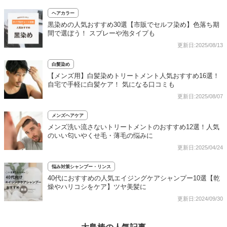
ヘアカラー
黒染めの人気おすすめ30選【市販でセルフ染め】色落ち期
間で選ぼう！ スプレーや泡タイプも
更新日:2025/08/13
白髪染め
【メンズ用】白髪染めトリートメント人気おすすめ16選！
自宅で手軽に白髪ケア！ 気になる口コミも
更新日:2025/08/07
メンズヘアケア
メンズ洗い流さないトリートメントのおすすめ12選！人気
のいい匂いやくせ毛・薄毛の悩みに
更新日:2025/04/24
悩み対策シャンプー・リンス
40代におすすめの人気エイジングケアシャンプー10選【乾
燥やハリコシをケア】ツヤ美髪に
更新日:2024/09/30