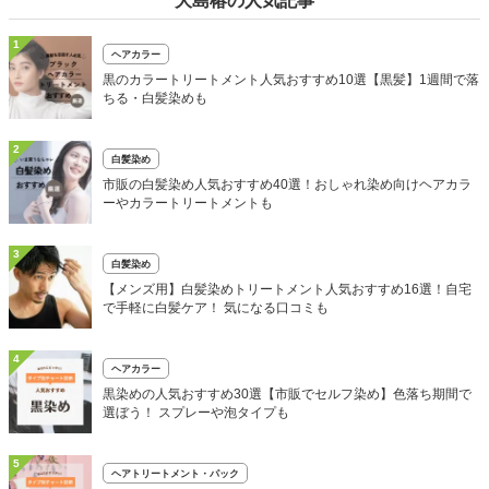
大島椿の人気記事
1
ヘアカラー
黒のカラートリートメント人気おすすめ10選【黒髪】1週間で落
ちる・白髪染めも
2
白髪染め
市販の白髪染め人気おすすめ40選！おしゃれ染め向けヘアカラ
ーやカラートリートメントも
3
白髪染め
【メンズ用】白髪染めトリートメント人気おすすめ16選！自宅
で手軽に白髪ケア！ 気になる口コミも
4
ヘアカラー
黒染めの人気おすすめ30選【市販でセルフ染め】色落ち期間で
選ぼう！ スプレーや泡タイプも
5
ヘアトリートメント・パック