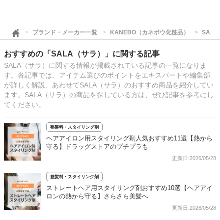
ブランド・メーカー一覧
KANEBO（カネボウ化粧品）
SAL
おすすめの「SALA（サラ）」に関する記事
SALA（サラ）に関する情報が掲載されている記事の一覧になりま
す。各記事では、アイテム選びのポイントをエキスパートや編集部
が詳しく解説、あわせてSALA（サラ）のおすすめ商品を紹介してい
ます。SALA（サラ）の商品を探している方は、ぜひ記事を参考にし
てください。
整髪料・スタイリング剤
ヘアアイロン用スタイリング剤人気おすすめ11選【熱から
守る】ドラッグストアのプチプラも
更新日:2026/05/28
整髪料・スタイリング剤
ストレートヘア用スタイリング剤おすすめ10選【ヘアアイ
ロンの熱から守る】さらさら美髪へ
更新日:2026/05/28