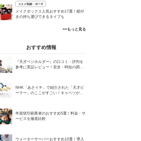
コスメ収納・ポーチ
メイクボックス人気おすすめ17選！鏡付
きの持ち運びできるタイプも
>>もっと見る
おすすめ情報
『天才ベジホルダー』の口コミ・評判を
参考に実証レビュー！安全・時短の調理
サポートアイテム！
NHK「あさイチ」で紹介された「天才ピ
ーラー」のここがすごい！キャベツがほ
わほわ4枚刃ピーラーの魅力に迫る！
年賀状印刷業者のおすすめ5選！料金・サ
ービスを徹底比較
ウォーターサーバーおすすめ10選！導入