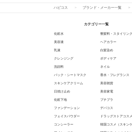
ハピコス
ブランド・メーカー一覧
カテゴリー一覧
化粧水
整髪料・スタイリン
美容液
ヘアカラー
乳液
白髪染め
クレンジング
ボディケア
洗顔料
ネイル
パック・シートマスク
香水・フレグランス
スキンケアクリーム
美容雑貨
日焼け止め
美容家電
化粧下地
プチプラ
ファンデーション
デパコス
フェイスパウダー
ドラッグストアコス
コンシーラー
韓国コスメ（スキン