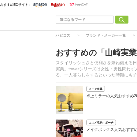
おすすめECサイト：
ハピコス
ブランド・メーカー一覧
おすすめの「山崎実業
スタイリッシュさと便利さを兼ね備える日
実業。towerシリーズは女性・男性問
る、一人暮らしをするといった時期にもチ
メイク道具
卓上ミラーの人気おすすめ2
コスメ収納・ポーチ
メイクボックス人気おすすめ