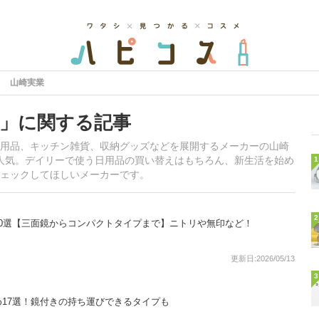
山崎実業
」に関する記事
用品、キッチン雑貨、収納グッズなどを展開するメーカーの山崎
わず人気。デイリーで使う日用品の買い替えはもちろん、新生活を始め
1
ェックしてほしいメーカーです。
2
0選【三面鏡からコンパクトタイプまで】ニトリや無印など！
更新日:2026/05/13
3
17選！鏡付きの持ち運びできるタイプも