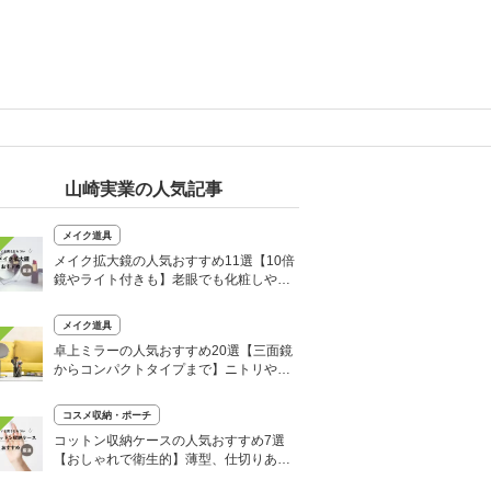
山崎実業の人気記事
メイク道具
メイク拡大鏡の人気おすすめ11選【10倍
鏡やライト付きも】老眼でも化粧しやす
い！
メイク道具
卓上ミラーの人気おすすめ20選【三面鏡
からコンパクトタイプまで】ニトリや無
印など！
コスメ収納・ポーチ
コットン収納ケースの人気おすすめ7選
【おしゃれで衛生的】薄型、仕切りあり
など