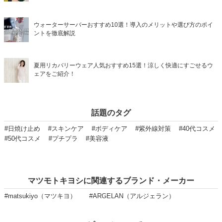
ウォーターサーバーおすすめ10選！導入のメリットや選び方のポイ
ントを徹底解説
夏用リカバリーウェア人気おすすめ15選！涼しく快適にすごせるウ
ェアをご紹介！
話題のタグ
#日焼け止め
#スキンケア
#ボディケア
#紫外線対策
#40代コスメ
#50代コスメ
#プチプラ
#美容液
マツモトキヨシに関連するブランド・メーカー
#matsukiyo（マツキヨ）
#ARGELAN（アルジェラン）