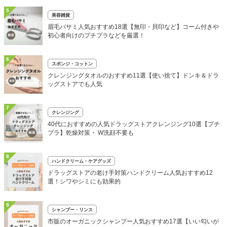
5
美容雑貨
眉毛バサミ人気おすすめ18選【無印・貝印など】コーム付きや
初心者向けのプチプラなどを厳選！
6
スポンジ・コットン
クレンジングタオルのおすすめ11選【使い捨て】ドンキ＆ドラ
ッグストアでも人気
7
クレンジング
40代におすすめの人気ドラッグストアクレンジング10選【プチ
プラ】乾燥対策・ W洗顔不要も
8
ハンドクリーム・ケアグッズ
ドラッグストアの老け手対策ハンドクリーム人気おすすめ12
選！シワやシミにも効果的
9
シャンプー・リンス
市販のオーガニックシャンプー人気おすすめ17選【いい匂いが