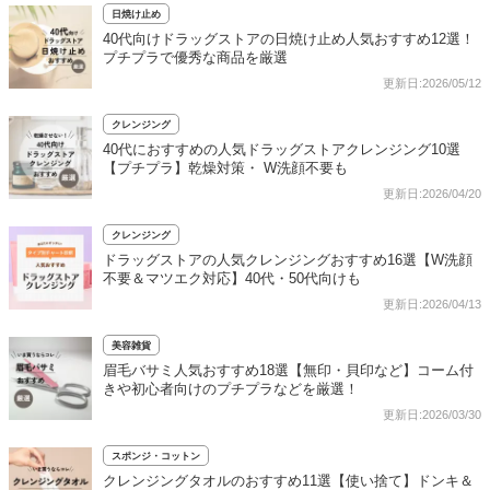
日焼け止め
40代向けドラッグストアの日焼け止め人気おすすめ12選！
プチプラで優秀な商品を厳選
更新日:2026/05/12
クレンジング
40代におすすめの人気ドラッグストアクレンジング10選
【プチプラ】乾燥対策・ W洗顔不要も
更新日:2026/04/20
クレンジング
ドラッグストアの人気クレンジングおすすめ16選【W洗顔
不要＆マツエク対応】40代・50代向けも
更新日:2026/04/13
美容雑貨
眉毛バサミ人気おすすめ18選【無印・貝印など】コーム付
きや初心者向けのプチプラなどを厳選！
更新日:2026/03/30
スポンジ・コットン
クレンジングタオルのおすすめ11選【使い捨て】ドンキ＆