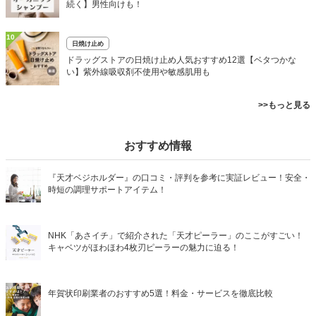
続く】男性向けも！
10
日焼け止め
ドラッグストアの日焼け止め人気おすすめ12選【ベタつかな
い】紫外線吸収剤不使用や敏感肌用も
>>もっと見る
おすすめ情報
『天才ベジホルダー』の口コミ・評判を参考に実証レビュー！安全・
時短の調理サポートアイテム！
NHK「あさイチ」で紹介された「天才ピーラー」のここがすごい！
キャベツがほわほわ4枚刃ピーラーの魅力に迫る！
年賀状印刷業者のおすすめ5選！料金・サービスを徹底比較