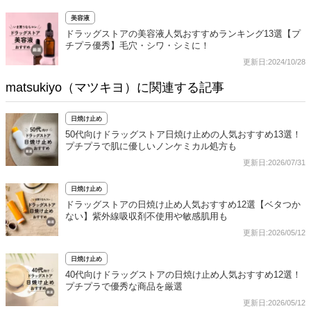
美容液
ドラッグストアの美容液人気おすすめランキング13選【プ
チプラ優秀】毛穴・シワ・シミに！
更新日:2024/10/28
matsukiyo（マツキヨ）に関連する記事
日焼け止め
50代向けドラッグストア日焼け止めの人気おすすめ13選！
プチプラで肌に優しいノンケミカル処方も
更新日:2026/07/31
日焼け止め
ドラッグストアの日焼け止め人気おすすめ12選【ベタつか
ない】紫外線吸収剤不使用や敏感肌用も
更新日:2026/05/12
日焼け止め
40代向けドラッグストアの日焼け止め人気おすすめ12選！
プチプラで優秀な商品を厳選
更新日:2026/05/12