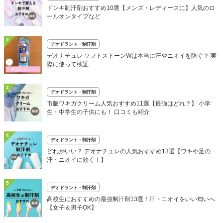
ドンキ制汗剤おすすめ10選【メンズ・レディースに】人気のロ
ールオンタイプなど
2
デオドラント・制汗剤
デオナチュレ ソフトストーンWは本当に汗やニオイを防ぐ？ 実
際に使って検証
3
デオドラント・制汗剤
市販ワキガクリーム人気おすすめ11選【最強はどれ？】 小学
生・中学生の子供にも！ 口コミも紹介
4
デオドラント・制汗剤
どれがいい？ デオナチュレの人気おすすめ13選【ワキや足の
汗・ニオイに効く！】
5
デオドラント・制汗剤
高校生におすすめの最強制汗剤13選！汗・ニオイをいい匂いへ
【女子＆男子OK】