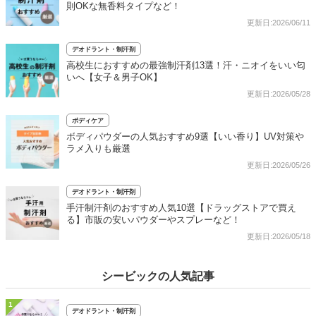
則OKな無香料タイプなど！
更新日:2026/06/11
デオドラント・制汗剤
高校生におすすめの最強制汗剤13選！汗・ニオイをいい匂
いへ【女子＆男子OK】
更新日:2026/05/28
ボディケア
ボディパウダーの人気おすすめ9選【いい香り】UV対策や
ラメ入りも厳選
更新日:2026/05/26
デオドラント・制汗剤
手汗制汗剤のおすすめ人気10選【ドラッグストアで買え
る】市販の安いパウダーやスプレーなど！
更新日:2026/05/18
シービックの人気記事
1
デオドラント・制汗剤