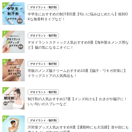
6
デオドラント・制汗剤
中学生におすすめの制汗剤5選【匂いに悩みはじめたら】校則O
Kな無香料タイプなど！
7
デオドラント・制汗剤
デオドラントスティック人気おすすめ9選【海外製＆メンズ用な
ど】脇の気になるニオイに！
8
デオドラント・制汗剤
市販のメンズ脇クリームおすすめ10選【脇汗・ワキガ対策に】
ドラッグストアの人気商品も！
9
デオドラント・制汗剤
制汗剤の人気おすすめ17選【メンズ向けも】わきがや脇汗に！
いい匂いのスプレーなど
10
デオドラント・制汗剤
汗対策グッズ人気おすすめ9選【通勤時にも大活躍】首や顔にも