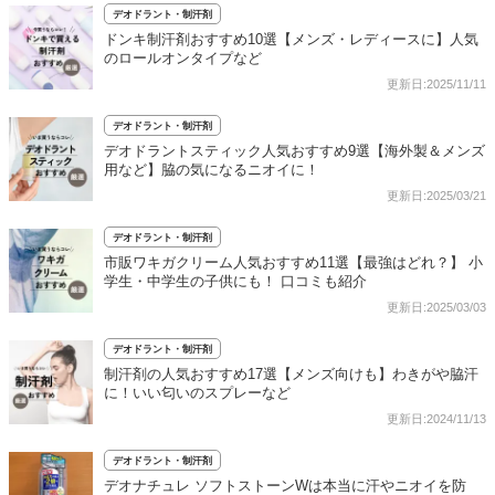
デオドラント・制汗剤
ドンキ制汗剤おすすめ10選【メンズ・レディースに】人気
のロールオンタイプなど
更新日:2025/11/11
デオドラント・制汗剤
デオドラントスティック人気おすすめ9選【海外製＆メンズ
用など】脇の気になるニオイに！
更新日:2025/03/21
デオドラント・制汗剤
市販ワキガクリーム人気おすすめ11選【最強はどれ？】 小
学生・中学生の子供にも！ 口コミも紹介
更新日:2025/03/03
デオドラント・制汗剤
制汗剤の人気おすすめ17選【メンズ向けも】わきがや脇汗
に！いい匂いのスプレーなど
更新日:2024/11/13
デオドラント・制汗剤
デオナチュレ ソフトストーンWは本当に汗やニオイを防