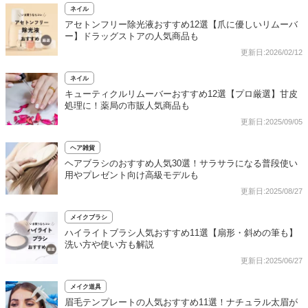
ネイル
アセトンフリー除光液おすすめ12選【爪に優しいリムーバ
ー】ドラッグストアの人気商品も
更新日:2026/02/12
ネイル
キューティクルリムーバーおすすめ12選【プロ厳選】甘皮
処理に！薬局の市販人気商品も
更新日:2025/09/05
ヘア雑貨
ヘアブラシのおすすめ人気30選！サラサラになる普段使い
用やプレゼント向け高級モデルも
更新日:2025/08/27
メイクブラシ
ハイライトブラシ人気おすすめ11選【扇形・斜めの筆も】
洗い方や使い方も解説
更新日:2025/06/27
メイク道具
眉毛テンプレートの人気おすすめ11選！ナチュラル太眉が