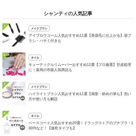
シャンティの人気記事
1
メイクブラシ
アイブロウコーム人気おすすめ11選【美眉毛に仕上がる】眉ブ
ラシ・ハサミ付きも
2
ネイル
キューティクルリムーバーおすすめ12選【プロ厳選】甘皮処理
に！薬局の市販人気商品も
3
メイクブラシ
ハイライトブラシ人気おすすめ11選【扇形・斜めの筆も】洗い
方や使い方も解説
4
ネイル
ベースコート人気おすすめ20選！ドラッグストアのプチプラ・1
00均など！【速乾タイプも】