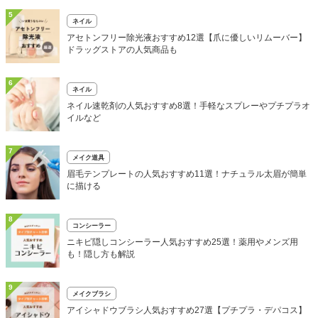
5
ネイル
アセトンフリー除光液おすすめ12選【爪に優しいリムーバー】
ドラッグストアの人気商品も
6
ネイル
ネイル速乾剤の人気おすすめ8選！手軽なスプレーやプチプラオ
イルなど
7
メイク道具
眉毛テンプレートの人気おすすめ11選！ナチュラル太眉が簡単
に描ける
8
コンシーラー
ニキビ隠しコンシーラー人気おすすめ25選！薬用やメンズ用
も！隠し方も解説
9
メイクブラシ
アイシャドウブラシ人気おすすめ27選【プチプラ・デパコス】