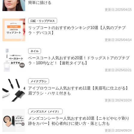
簡単に描ける
更新日:2025/04/15
口紅・リップグロス
リップコートのおすすめランキング10選【人気のプチプ
ラ・デパコス】
更新日:2025/04/14
ネイル
ベースコート人気おすすめ20選！ドラッグストアのプチプ
ラ・100均など！【速乾タイプも】
更新日:2025/02/21
メイクブラシ
アイブロウコーム人気おすすめ11選【美眉毛に仕上がる】
眉ブラシ・ハサミ付きも
更新日:2024/10/24
メンズコスメ（メイク）
メンズコンシーラー人気おすすめ10選【ニキビやヒゲ剃り
跡をカバー】初心者向けに使い方・落とし方も
更新日:2024/09/24