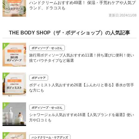
ハンドクリームおすすめ49選！ 保湿・手荒れケアや人気ブ
ランド、ドラコスも
更新日:2024/11/08
THE BODY SHOP（ザ・ボディショップ）の人気記事
1
ボディソープ・せっけん
旅行用ボディソープ人気おすすめ11選！持ち運びに便利！使い
捨てパウチタイプなど厳選
2
ボディケア
ボディミスト人気おすすめ26選【ふんわりと香る】香水が苦手
な方にも
3
ボディソープ・せっけん
シャワージェル人気おすすめ16選【人気ブランドを厳選】使い
方や口コミも
4
ハンドクリーム・ケアグッズ