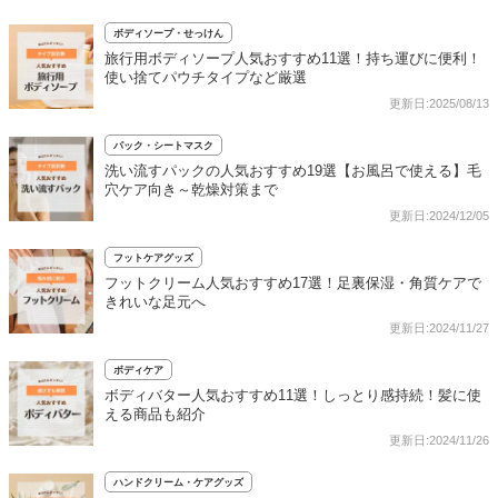
ボディソープ・せっけん
旅行用ボディソープ人気おすすめ11選！持ち運びに便利！
使い捨てパウチタイプなど厳選
更新日:2025/08/13
パック・シートマスク
洗い流すパックの人気おすすめ19選【お風呂で使える】毛
穴ケア向き～乾燥対策まで
更新日:2024/12/05
フットケアグッズ
フットクリーム人気おすすめ17選！足裏保湿・角質ケアで
きれいな足元へ
更新日:2024/11/27
ボディケア
ボディバター人気おすすめ11選！しっとり感持続！髪に使
える商品も紹介
更新日:2024/11/26
ハンドクリーム・ケアグッズ