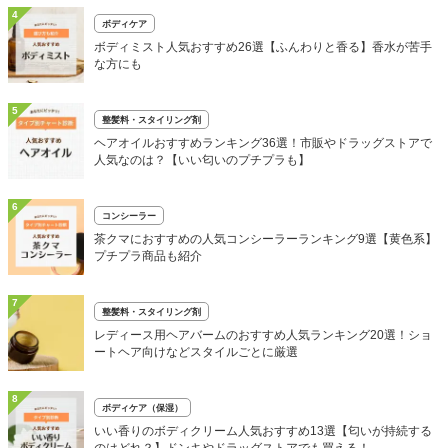
4
ボディケア
ボディミスト人気おすすめ26選【ふんわりと香る】香水が苦手
な方にも
5
整髪料・スタイリング剤
ヘアオイルおすすめランキング36選！市販やドラッグストアで
人気なのは？【いい匂いのプチプラも】
6
コンシーラー
茶クマにおすすめの人気コンシーラーランキング9選【黄色系】
プチプラ商品も紹介
7
整髪料・スタイリング剤
レディース用ヘアバームのおすすめ人気ランキング20選！ショ
ートヘア向けなどスタイルごとに厳選
8
ボディケア（保湿）
いい香りのボディクリーム人気おすすめ13選【匂いが持続する