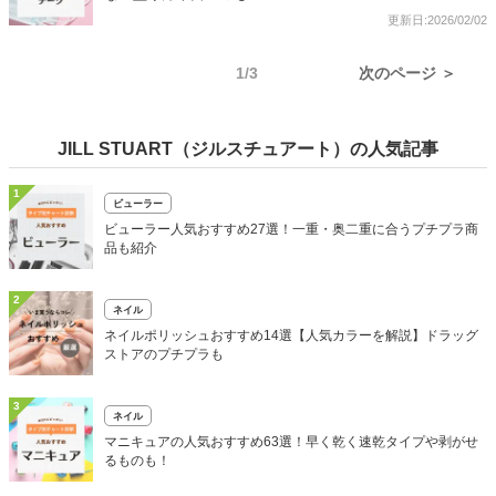
更新日:2026/02/02
1/3
次のページ ＞
JILL STUART（ジルスチュアート）の人気記事
1
ビューラー
ビューラー人気おすすめ27選！一重・奥二重に合うプチプラ商
品も紹介
2
ネイル
ネイルポリッシュおすすめ14選【人気カラーを解説】ドラッグ
ストアのプチプラも
3
ネイル
マニキュアの人気おすすめ63選！早く乾く速乾タイプや剥がせ
るものも！