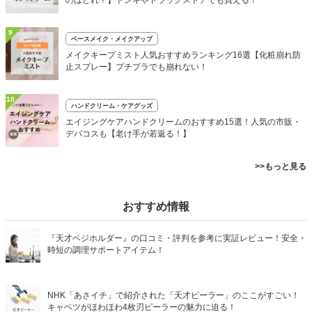
のはどれ？】ドンキやドラッグストアでも買える！
9
ベースメイク・メイクアップ
メイクキープミスト人気おすすめランキング16選【化粧崩れ防
止スプレー】プチプラでも崩れない！
10
ハンドクリーム・ケアグッズ
エイジングケアハンドクリームのおすすめ15選！人気の市販・
デパコスも【老け手が若返る！】
>>もっと見る
おすすめ情報
『天才ベジホルダー』の口コミ・評判を参考に実証レビュー！安全・
時短の調理サポートアイテム！
NHK「あさイチ」で紹介された「天才ピーラー」のここがすごい！
キャベツがほわほわ4枚刃ピーラーの魅力に迫る！