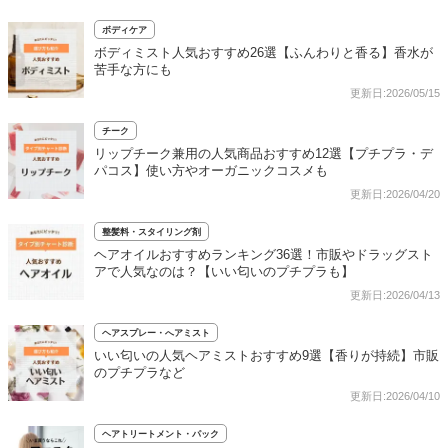
ボディケア
ボディミスト人気おすすめ26選【ふんわりと香る】香水が
苦手な方にも
更新日:2026/05/15
チーク
リップチーク兼用の人気商品おすすめ12選【プチプラ・デ
パコス】使い方やオーガニックコスメも
更新日:2026/04/20
整髪料・スタイリング剤
ヘアオイルおすすめランキング36選！市販やドラッグスト
アで人気なのは？【いい匂いのプチプラも】
更新日:2026/04/13
ヘアスプレー・へアミスト
いい匂いの人気ヘアミストおすすめ9選【香りが持続】市販
のプチプラなど
更新日:2026/04/10
ヘアトリートメント・パック