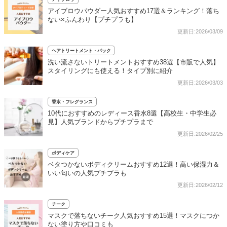
アイブロウパウダー人気おすすめ17選＆ランキング！落ち
ない×ふんわり【プチプラも】
更新日:2026/03/09
ヘアトリートメント・パック
洗い流さないトリートメントおすすめ38選【市販で人気】
スタイリングにも使える！タイプ別に紹介
更新日:2026/03/03
香水・フレグランス
10代におすすめのレディース香水8選【高校生・中学生必
見】人気ブランドからプチプラまで
更新日:2026/02/25
ボディケア
ベタつかないボディクリームおすすめ12選！高い保湿力＆
いい匂いの人気プチプラも
更新日:2026/02/12
チーク
マスクで落ちないチーク人気おすすめ15選！マスクにつか
ない塗り方や口コミも