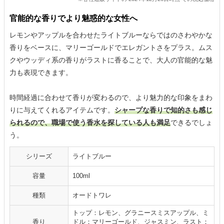
官能的な香りでより魅惑的な女性へ
レモンやアップルを合わせたライトブルーならではのさわやかな
香りをベースに、マリーゴールドでエレガントさをプラス。ムス
クやウッディ系の香りがラストに香ることで、大人の官能的な魅
力も表現できます。
時間経過に合わせて香りが変わるので、より魅力的な印象をまわ
りに与えてくれるアイテムです。
シャープな香りで知的さも感じ
られるので、職場で使う香水を探している人も満足
できるでしょ
う。
シリーズ
ライトブルー
容量
100ml
種類
オードトワレ
トップ：レモン、グラニースミスアップル、ミ
香り
ドル：マリーゴールド、ジャスミン、ラスト：