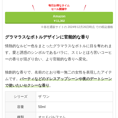
毎日お得なタイム
セール開催中
Amazon
￥11,302
※各社通販サイトの 2024年12月26日時点 での税込価格
グラマラスなボトルデザインに官能的な香り
情熱的なルビー色をまとったグラマラスなボトルに目を奪われま
す。愛と誘惑のシンボルであるバラに、スミレとほろ苦いコーヒ
ーの香りが混ざり合い、より官能的な香りへ変化。
独創的な香りで、名前のとおり唯一無二の女性を表現したアイテ
ムです。
パーティなどのドレスアップシーンや夜のデートシーン
で使いたいセクシーな香り
。
シリーズ
ザ ワン
容量
50ml
種類
オードパルファム