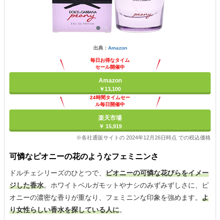
出典：
Amazon
毎日お得なタイム
セール開催中
Amazon
￥13,100
24時間タイムセー
ル毎日開催中
楽天市場
￥ 15,919
※各社通販サイトの 2024年12月26日時点 での税込価格
可憐なピオニーの花のようなフェミニンさ
ドルチェシリーズのひとつで、
ピオニーの可憐な花びらをイメー
ジした香水
。ホワイトベルガモットやナシのみずみずしさに、ピ
オニーの濃密な香りが重なり、フェミニンな印象を強めます。
よ
り女性らしい香水を探している人に
。