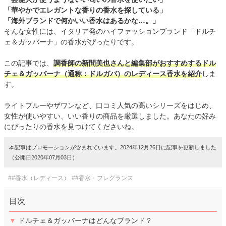
「華やかでエレガントな香りの香水を探している」
「海外ブランドで何かいい香水はあるかな…。」
そんな女性には、イタリア発のハイファッションブランド「ドルチ
ェ＆ガッバーナ」の香水がぴったりです。
この記事では、
調香師の新間美也さんと編集部がおすすめするドル
チェ＆ガッバーナ（通称：ドルガバ）のレディース香水を紹介
しま
す。
ライトブルーやザワンなど、口コミ人気の高いシリーズをはじめ、
女性が使いやすい、いい香りの商品を厳選しました。あなたの好み
にぴったりの香水を見つけてくださいね。
本記事はプロモーションが含まれています。2024年12月26日に記事を更新しました
（公開日2020年07月03日）
##香水（レディース）
##香水・フレグランス
目次
▼
ドルチェ＆ガッバーナはどんなブランド？