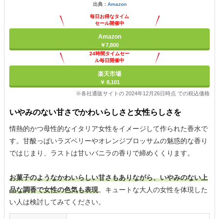
出典：
Amazon
毎日お得なタイム
セール開催中
Amazon
￥7,800
24時間タイムセー
ル毎日開催中
楽天市場
￥ 8,101
※各社通販サイトの 2024年12月26日時点 での税込価格
いやみのない甘さでかわいらしさと女性らしさを
情熱的かつ母性的なイタリア女性をイメージして作られた香水で
す。甘酸っぱいラズベリーやオレンジブロッサムの魅惑的な香り
ではじまり、ラストは甘いバニラの香りで締めくくります。
お菓子のようなかわいらしい甘さもありながら、いやみのない上
品な調香で女性の色気も表現
。キュートな大人の女性を体現した
い人は検討してみてください。