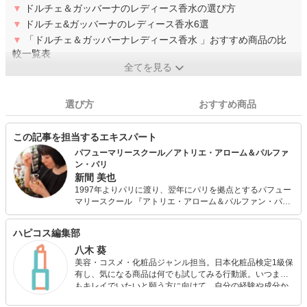
▼
ドルチェ＆ガッバーナのレディース香水の選び方
▼
ドルチェ&ガッバーナのレディース香水6選
▼
「ドルチェ＆ガッバーナレディース香水 」おすすめ商品の比
較一覧表
全てを見る
選び方
おすすめ商品
この記事を担当するエキスパート
パフューマリースクール／アトリエ・アローム＆パルファ
ン・パリ
新間 美也
1997年よりパリに渡り、翌年にパリを拠点とするパフュー
マリースクール 『アトリエ・アローム＆パルファン・パ
リ』を設立。現在パリを活動拠点とし、香りに魅せられた
同志たちと共に、パリと東京で、調香レッスンを開催中。
ハピコス編集部
ミッションは、香りの魅力を伝えること。
八木 葵
美容・コスメ・化粧品ジャンル担当。日本化粧品検定1級保
有し、気になる商品は何でも試してみる行動派。いつまで
もキレイでいたいと願う方に向けて、自分の経験や成分か
ら”本当におすすめできる”ものを紹介するがモットーです！