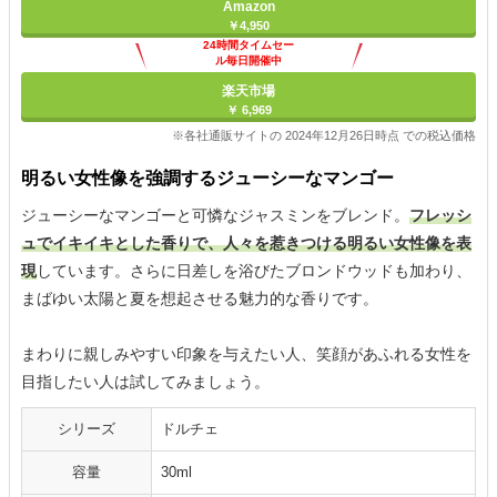
Amazon
￥4,950
24時間タイムセー
ル毎日開催中
楽天市場
￥ 6,969
※各社通販サイトの 2024年12月26日時点 での税込価格
明るい女性像を強調するジューシーなマンゴー
ジューシーなマンゴーと可憐なジャスミンをブレンド。
フレッシ
ュでイキイキとした香りで、人々を惹きつける明るい女性像を表
現
しています。さらに日差しを浴びたブロンドウッドも加わり、
まばゆい太陽と夏を想起させる魅力的な香りです。
まわりに親しみやすい印象を与えたい人、笑顔があふれる女性を
目指したい人は試してみましょう。
シリーズ
ドルチェ
容量
30ml