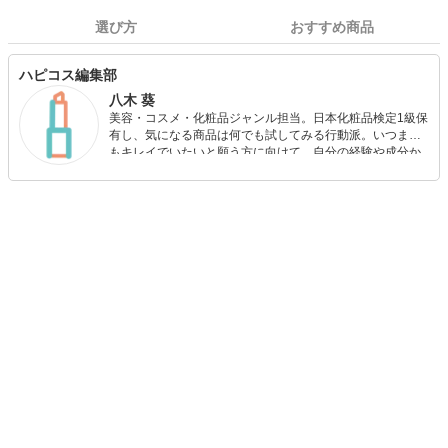
選び方
おすすめ商品
ハピコス編集部
八木 葵
美容・コスメ・化粧品ジャンル担当。日本化粧品検定1級保
有し、気になる商品は何でも試してみる行動派。いつまで
もキレイでいたいと願う方に向けて、自分の経験や成分か
ら”本当におすすめできる”ものを紹介するがモットーです！