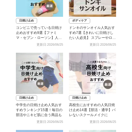
日焼け止め
ボディケア
コンビニで売っている日焼け
ドンキのサンオイル人気おす
止めおすすめ9選【ファミ
すめ7選【きれいに日焼けし
マ・セブン・ローソン】人気
たい人必見】 スプレーやロー
のミニサイズも紹介
ションなど
更新日:2026/06/25
更新日:2026/06/25
日焼け止め
日焼け止め
中学生の日焼け止め人気おす
高校生におすすめの人気日焼
すめランキング15選！毎日の
け止め14選【部活・通学】バ
部活やニキビ肌に合う商品も
レないスクールメイクに
更新日:2026/06/25
更新日:2026/06/25