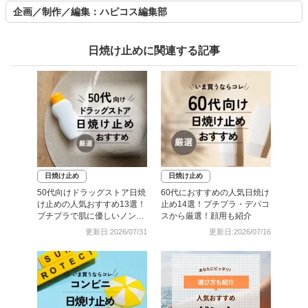
企画／制作／編集：ハピコス編集部
日焼け止めに関連する記事
日焼け止め
日焼け止め
50代向けドラッグストア日焼
60代におすすめの人気日焼け
け止めの人気おすすめ13選！
止め14選！プチプラ・デパコ
プチプラで肌に優しいノンケ
スから厳選！顔用も紹介
ミカル処方も
更新日:2026/07/31
更新日:2026/07/16