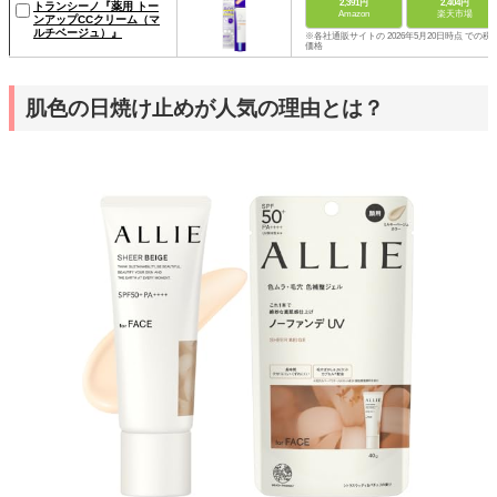
2,391円
2,404円
トランシーノ『薬用 トー
Amazon
楽天市場
ンアップCCクリーム（マ
ルチベージュ）』
※各社通販サイトの 2026年5月20日時点 での税
価格
肌色の日焼け止めが人気の理由とは？