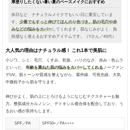
厚塗りしたくない暑い夏のベースメイクにおすすめ
休日など、ナチュラルメイクでもいい日に重宝していま
す。
少量でもすっと伸びてほんのり色づき、肌の毛穴や赤
みなどの悩みをカバー
してくれます。肌なじみがよく、負
担感なく使えるおすすめアイテムです。（Yさん／40代）
大人気の理由はナチュラル感！ これ1本で美肌に
小ジワ、シミ、毛穴、くすみ、乾燥、ハリのなさ、赤み・色ムラ
といった、
年齢を重ねた肌の悩みをカバーしてくれる
ノーファン
デUV。肌トーンや質感を整えながら、紫外線、可視光線、大気
中微粒子から肌を守ります。
伸びがよく、肌の上にとろけるようになじむテクスチャーも魅
力。整肌成分カルノシン、デトキシル複合体を配合しており、う
るおい感が長持ちします。
SPF／PA
SPF50+／PA++++