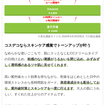
セール開催中
Amazon
￥3,809
24時間タイムセー
ル毎日開催中
楽天市場
￥ 4,645
※各社通販サイトの 2026年5月20日時点 での税込価格
コスデコならスキンケア感覚でトーンアップが叶う
なめらかな使いごこちで、肌にスッとなじむCCクリームタイプ
の日焼け止め。
粉感のない薄膜がうるおいを閉じ込め、みずみず
しく透明感のあるツヤ肌に見せてくれます
。
高い紫外線カット効果を持ちながら、乾燥をはじめとした日中の
環境ストレスから長時間肌をガード。
美容液成分※も配合してお
り、紫外線対策とスキンケアを一度に行えます
。大人の肌にうれ
しい、すぐれた仕上がりのアイテムです。