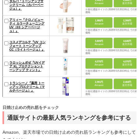
1,980円
2,860円
ダルバ『トーンアップサ
Amazon
楽天市場
ンクリーム（カバーベー
ジュ）』
※各社通販サイトの 2026年5月20日時点 での税
価格
アリィー『クロノビュー
1,980円
2,399円
ティ カラーチューニング
Amazon
楽天市場
UV（03 シアーベージ
※各社通販サイトの 2026年5月20日時点 での税
ュ）』
価格
3,809円
4,645円
コスメデコルテ『UV コン
Amazon
楽天市場
フォート トーンアップ
CC（ライトベージュ）』
※各社通販サイトの 2026年5月20日時点 での税
価格
4,070円
4,070円
ラロッシュポゼ『UVイデ
Amazon
楽天市場
ア XL プロテクショント
ーンアップ ティント』
※各社通販サイトの 2026年5月20日時点 での税
価格
2,391円
2,404円
トランシーノ『薬用 トー
Amazon
楽天市場
ンアップCCクリーム（マ
ルチベージュ）』
※各社通販サイトの 2026年5月20日時点 での税
価格
日焼け止めの売れ筋をチェック
通販サイトの最新人気ランキングを参考にする
Amazon、楽天市場での日焼け止めの売れ筋ランキングも参考にして