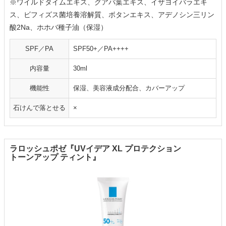
※ワイルドタイムエキス、グアバ葉エキス、イザヨイバラエキ
ス、ビフィズス菌培養溶解質、ボタンエキス、アデノシン三リン
酸2Na、ホホバ種子油（保湿）
SPF／PA
SPF50+／PA++++
内容量
30ml
機能性
保湿、美容液成分配合、カバーアップ
石けんで落とせる
×
ラロッシュポゼ『UVイデア XL プロテクション
トーンアップ ティント』