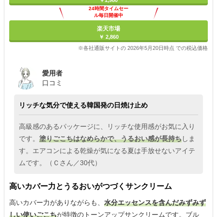
￥1,980
24時間タイムセー
ル毎日開催中
楽天市場
￥ 2,860
※各社通販サイトの 2026年5月20日時点 での税込価格
愛用者
口コミ
リッチな気分で使える韓国発の日焼け止め
高級感のあるパッケージに、リッチな使用感がお気に入り
です。
塗りごこちはなめらかで、うるおい感が長持ち
しま
す。エアコンによる乾燥が気になる夏は手放せないアイテ
ムです。（Ｃさん／30代）
高いカバー力とうるおいがつづくサンクリーム
高いカバー力がありながらも、
水分エッセンスを含んだみずみず
しい使いごこち
が特徴のトーンアップサンクリームです。ブル