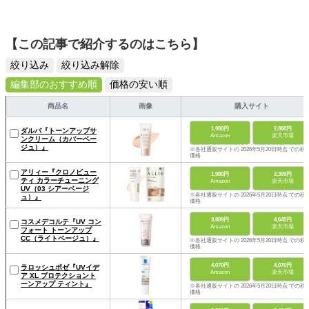
【この記事で紹介するのはこちら】
絞り込み
絞り込み解除
編集部のおすすめ順
価格の安い順
商品名
画像
購入サイト
1,980円
2,860円
ダルバ『トーンアップサ
Amazon
楽天市場
ンクリーム（カバーベー
ジュ）』
※各社通販サイトの 2026年5月20日時点 での税
価格
アリィー『クロノビュー
1,980円
2,399円
ティ カラーチューニング
Amazon
楽天市場
UV（03 シアーベージ
※各社通販サイトの 2026年5月20日時点 での税
ュ）』
価格
3,809円
4,645円
コスメデコルテ『UV コン
Amazon
楽天市場
フォート トーンアップ
CC（ライトベージュ）』
※各社通販サイトの 2026年5月20日時点 での税
価格
4,070円
4,070円
ラロッシュポゼ『UVイデ
Amazon
楽天市場
ア XL プロテクショント
ーンアップ ティント』
※各社通販サイトの 2026年5月20日時点 での税
価格