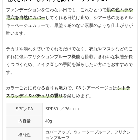
ファンデーションを使わない日でも、これひとつで
肌の色ムラや
毛穴を自然にカバー
してくれる日焼け止め。シアー感のあるミル
キーベージュカラーで、厚塗り感のない素肌のような仕上がりが
叶います。
テカリや崩れを防いでくれるだけでなく、衣服やマスクなどのこ
すれに強いフリクションプルーフ機能も搭載。きれいな状態が長
くつづくため、メイク直しの手間を減らしたい方にもおすすめで
す。
カラーごとに異なる香りも魅力で、03 シアーベージュは
シトラ
スウッディ＆パチュリの香り
を楽しめます。
SPF／PA
SPF50+／PA++++
内容量
40g
カバーアップ、ウォータープルーフ、フリクシ
機能性
ョンプルーフ