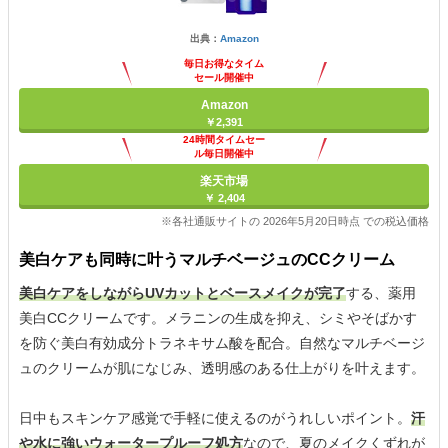
出典：
Amazon
毎日お得なタイム
セール開催中
Amazon
￥2,391
24時間タイムセー
ル毎日開催中
楽天市場
￥ 2,404
※各社通販サイトの 2026年5月20日時点 での税込価格
美白ケアも同時に叶うマルチベージュのCCクリーム
美白ケアをしながらUVカットとベースメイクが完了
する、薬用
美白CCクリームです。メラニンの生成を抑え、シミやそばかす
を防ぐ美白有効成分トラネキサム酸を配合。自然なマルチベージ
ュのクリームが肌になじみ、透明感のある仕上がりを叶えます。
日中もスキンケア感覚で手軽に使えるのがうれしいポイント。
汗
や水に強いウォータープルーフ処方
なので、夏のメイクくずれが