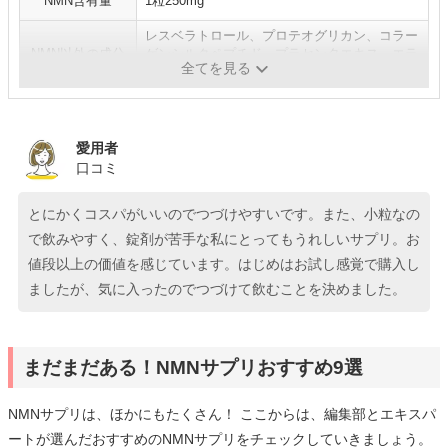
NMN含有量
1粒250mg
レスベラトロール、プロテオグリカン、コラー
NMN以外の成分
ゲンシルクペプチド、プラセンタエキス、エラ
全てを見る
スチン、セラミドエキス など
愛用者
口コミ
とにかくコスパがいいのでつづけやすいです。また、小粒なの
で飲みやすく、錠剤が苦手な私にとってもうれしいサプリ。お
値段以上の価値を感じています。はじめはお試し感覚で購入し
ましたが、気に入ったのでつづけて飲むことを決めました。
まだまだある！NMNサプリおすすめ9選
NMNサプリは、ほかにもたくさん！ ここからは、編集部とエキスパ
ートが選んだおすすめのNMNサプリをチェックしていきましょう。