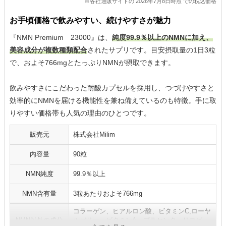
※各社通販サイトの 2026年7月8日時点 での税込価格
お手頃価格で飲みやすい、続けやすさが魅力
『NMN Premium 23000』は、
純度99.9％以上のNMNに加え、
美容成分が複数種類配合
されたサプリです。目安摂取量の1日3粒
で、およそ766mgとたっぷりNMNが摂取できます。
飲みやすさにこだわった耐酸カプセルを採用し、つづけやすさと
効率的にNMNを届ける機能性を兼ね備えているのも特徴。手に取
りやすい価格帯も人気の理由のひとつです。
販売元
株式会社Milim
内容量
90粒
NMN純度
99.9％以上
NMN含有量
3粒あたりおよそ766mg
コラーゲン、ヒアルロン酸、ビタミンC,ローヤ
NMN以外の成分
ルゼリー、ビタミンA、プラセンタ、リコピ