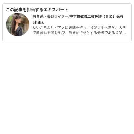
この記事を担当するエキスパート
教育系・美容ライター/中学校教員二種免許（音楽）保有
chika
幼いころよりピアノに興味を持ち、音楽大学へ進学。大学
で教育系学問を学び、自身が得意とする分野である音楽教
員の資格を取得する。卒業後は、音楽と同等に興味を抱い
ていた美容系企業に就職し、多くの方の美をサポート。結
婚、出産を機にライターへ転身し、これまで培ってきた教
育と美容の知識を活かした記事を執筆。ママになってその
経験を盛り込んだ教育系記事の作成にも力を注いでいる。