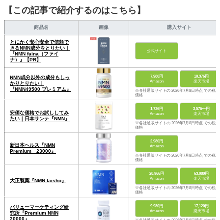
【この記事で紹介するのはこちら】
商品名
画像
購入サイト
とにかく安心安全で信頼で
きるNMN成分をとりたい｜
公式サイト
『NMN faina（ファイ
ナ）』【PR】
7,980円
10,376円
NMN成分以外の成分もしっ
Amazon
楽天市場
かりとりたい｜
『NMN49500 プレミアム』
※各社通販サイトの 2026年7月8日時点 での税込
価格
1,736円
3,576〜円
安価な価格でお試ししてみ
Amazon
楽天市場
たい｜日本サンテ『NMN』
※各社通販サイトの 2026年7月8日時点 での税込
価格
2,980円
新日本ヘルス『NMN
Amazon
Premium 23000』
※各社通販サイトの 2026年7月8日時点 での税込
価格
28,966円
63,080円
Amazon
楽天市場
大正製薬『NMN taisho』
※各社通販サイトの 2026年7月8日時点 での税込
価格
9,980円
17,120円
バリューマーケティング研
Amazon
楽天市場
究所『Premium NMN
20000』