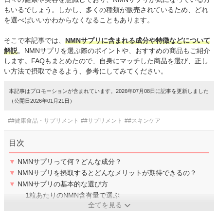
もいるでしょう。しかし、多くの種類が販売されているため、どれ
を選べばいいかわからなくなることもあります。
そこで本記事では、
NMNサプリに含まれる成分や特徴などについて
解説
。NMNサプリを選ぶ際のポイントや、おすすめの商品もご紹介
します。FAQもまとめたので、自身にマッチした商品を選び、正し
い方法で摂取できるよう、参考にしてみてください。
本記事はプロモーションが含まれています。2026年07月08日に記事を更新しました
（公開日2026年01月21日）
##健康食品・サプリメント
##サプリメント
##スキンケア
目次
▼
NMNサプリって何？どんな成分？
▼
NMNサプリを摂取するとどんなメリットが期待できるの？
▼
NMNサプリの基本的な選び方
1粒あたりのNMN含有量で選ぶ
全てを見る