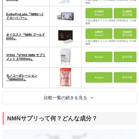
※各社通販サイトの 2026年7月8日時点 での税込
価格
17,280円
17,280円
EstheProLabo『NMNハイ
Amazon
楽天市場
ドロハイパー』
※各社通販サイトの 2026年7月8日時点 での税込
価格
3,800円
19,800円
オイロスト『NMN ゴールド
Amazon
楽天市場
6000』
※各社通販サイトの 2026年7月8日時点 での税込
価格
VITAS『VITAS NMN サプリ
Amazon
楽天市場
メント 27000mg』
モノコーポレーション
Amazon
楽天市場
『NMN4500』
比較一覧の続きを見る
NMNサプリって何？どんな成分？