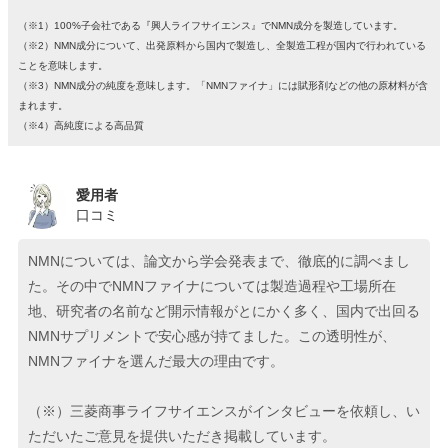
（※1）100%子会社である『興人ライフサイエンス』でNMN成分を製造しています。
（※2）NMN成分について、出発原料から国内で製造し、全製造工程が国内で行われている
ことを意味します。
（※3）NMN成分の純度を意味します。「NMNファイナ」には賦形剤などの他の原材料が含
まれます。
（※4）高純度による高品質
愛用者
口コミ
NMNについては、論文から学会発表まで、徹底的に調べまし
た。その中でNMNファイナについては製造過程や工場所在
地、研究者の名前など開示情報がとにかく多く、国内で出回る
NMNサプリメントで安心感が持てました。この透明性が、
NMNファイナを選んだ最大の理由です。
（※）三菱商事ライフサイエンスがインタビューを依頼し、い
ただいたご意見を提供いただき掲載しています。