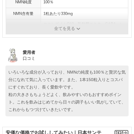
NMN純度
100％
NMN含有量
1粒あたり330mg
コエンザイムQ10、乳酸菌エキス、GABA、レ
NMN以外の成分
全てを見る
べスラトロール、ビオチン、マルチビタミン
愛用者
口コミ
いろいろな成分が入っており、NMNの純度も100％と贅沢な気
分になれて気に入っています。また、1本150粒入りとコスパ
にすぐれており、長く愛飲中です。
粒の大きさもちょうどよく、飲みやすいのもおすすめポイン
ト。これを飲みはじめてから日々の調子もいい気がしていて、
これからもつづけていきたいです。
安価な価格でお試ししてみたい｜日本サンテ