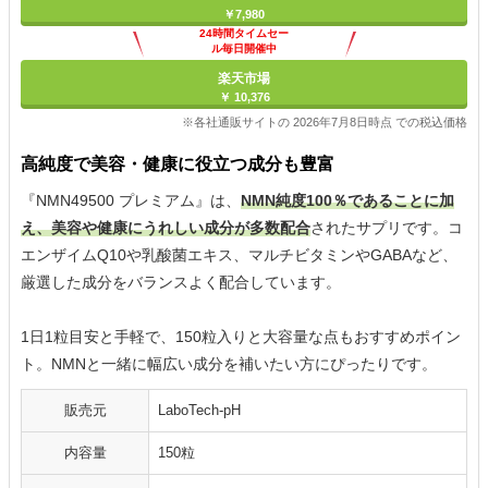
￥7,980
24時間タイムセー
ル毎日開催中
楽天市場
￥ 10,376
※各社通販サイトの 2026年7月8日時点 での税込価格
高純度で美容・健康に役立つ成分も豊富
『NMN49500 プレミアム』は、
NMN純度100％であることに加
え、美容や健康にうれしい成分が多数配合
されたサプリです。コ
エンザイムQ10や乳酸菌エキス、マルチビタミンやGABAなど、
厳選した成分をバランスよく配合しています。
1日1粒目安と手軽で、150粒入りと大容量な点もおすすめポイン
ト。NMNと一緒に幅広い成分を補いたい方にぴったりです。
販売元
LaboTech-pH
内容量
150粒