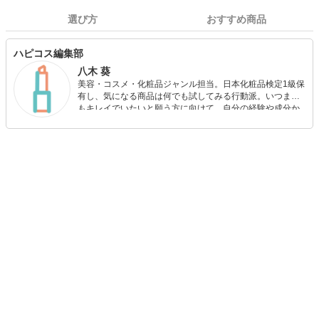
選び方
おすすめ商品
ハピコス編集部
八木 葵
美容・コスメ・化粧品ジャンル担当。日本化粧品検定1級保
有し、気になる商品は何でも試してみる行動派。いつまで
もキレイでいたいと願う方に向けて、自分の経験や成分か
ら”本当におすすめできる”ものを紹介するがモットーです！