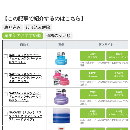
【この記事で紹介するのはこちら】
絞り込み
絞り込み解除
編集部のおすすめ順
価格の安い順
商品名
画像
購入サイト
635円
635円
GATSBY（ギャツビー）
楽天市場
Yahoo!ショッピング
『ムービングラバー クー
ルウェット』
※各社通販サイトの 2026年5月13日時点 での税
価格
1,498円
2,340円
GATSBY（ギャツビー）
Amazon
楽天市場
『ムービングラバー スパ
イキーエッジ』
※各社通販サイトの 2026年04月20日時点 での税
込価格
656円
698円
GATSBY（ギャツビー）
Amazon
楽天市場
『ムービングラバー ワイ
ルドシェイク』
※各社通販サイトの 2026年04月20日時点 での税
込価格
939円
814円
NAKANO（ナカノ）『ス
楽天市場
Yahoo!ショッピング
タイリング タント ワック
ス4 ハード タイプ』
※各社通販サイトの 2026年5月13日時点 での税
価格