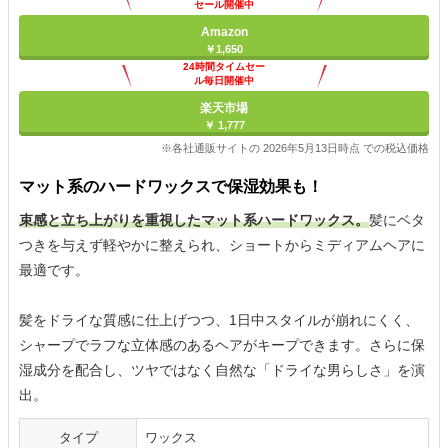
セール開催中
Amazon
￥1,650
24時間タイムセー
ル毎日開催中
楽天市場
￥ 1,777
※各社通販サイトの 2026年5月13日時点 での税込価格
マット系のハードワックスで保湿効果も！
束感と立ち上がりを重視したマット系ハードワックス。
髪にベタ
つきを与えず軽やかに整えられ、ショートからミディアムヘアに
最適です。
髪をドライな質感に仕上げつつ、1日中スタイルが崩れにくく、
シャープでラフな立体感のあるヘアがキープできます。さらに保
湿成分を配合し、ツヤではなく自然な「ドライな男らしさ」を演
出。
タイプ
ワックス