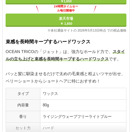
￥1,650
24時間タイムセー
ル毎日開催中
楽天市場
￥ 1,650
※各社通販サイトの 2026年5月13日時点 での税込価格
束感を長時間キープするハードワックス
OCEAN TRICOの「ジェット」は、強力なホールド力で、
スタイ
ルの立ち上げと束感を長時間キープするハードワックス
です。
パッと髪に馴染ませるだけで太めの毛束感と程よいツヤが出せ、
ベリーショートからショートヘアに特におすすめ！
タイプ
ワックス
内容量
80g
香り
ライジングウェーブフリーライトブルー
セット力
ハード