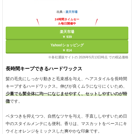
出典：
楽天市場
24時間タイムセー
ル毎日開催中
楽天市場
￥ 939
Yahoo!ショッピング
￥ 814
※各社通販サイトの 2026年5月13日時点 での税込価格
長時間キープできるハードワックス
髪の毛先にしっかり動きと毛束感を与え、ヘアスタイルを長時間
キープするハードワックス。伸びが良くムラになりにくいため、
少量でも髪全体に均一になじませやすく、セットしやすいのが特
徴
です。
ベタつきを抑えつつ、自然なツヤを与え、手直ししやすいため日
中のスタイルメンテにも便利。香りは、マスカットをベースにキ
ウイとオレンジをミックスした爽やかな印象です。