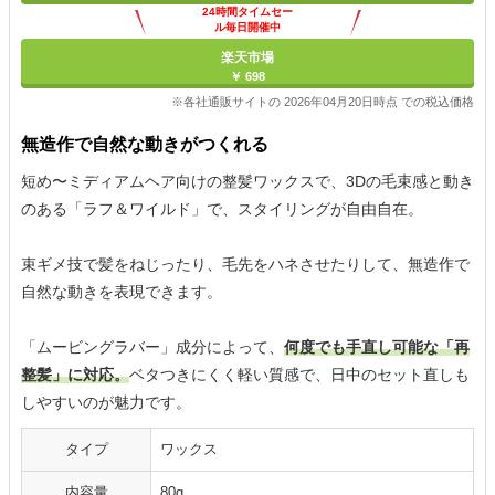
24時間タイムセー
ル毎日開催中
楽天市場
￥ 698
※各社通販サイトの 2026年04月20日時点 での税込価格
無造作で自然な動きがつくれる
短め〜ミディアムヘア向けの整髪ワックスで、3Dの毛束感と動き
のある「ラフ＆ワイルド」で、スタイリングが自由自在。
束ギメ技で髪をねじったり、毛先をハネさせたりして、無造作で
自然な動きを表現できます。
「ムービングラバー」成分によって、
何度でも手直し可能な「再
整髪」に対応。
ベタつきにくく軽い質感で、日中のセット直しも
しやすいのが魅力です。
タイプ
ワックス
内容量
80g