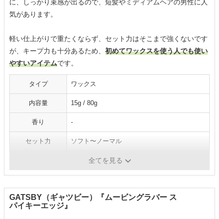
に、しっかり束感が出るので、短髪やミディアムヘアの男性に人
気があります。
軽い仕上がりで重たくならず、セット力はそこまで強くないです
が、キープ力も十分あるため、
初めてワックスを使う人でも使い
やすいアイテム
です。
タイプ
ワックス
内容量
15g / 80g
香り
-
セット力
ソフト〜ノーマル
仕上がり
濡れツヤ感
全てを見る
GATSBY（ギャツビー）『ムービングラバー ス
パイキーエッジ』