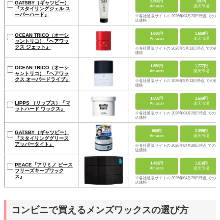
3,500円
330円
GATSBY（ギャツビー）
Amazon
楽天市場
『スタイリングジェル ス
ーパーハード』
※各社通販サイトの 2026年04月20日時点 での税
込価格
1,650円
1,650円
OCEAN TRICO（オーシ
Amazon
楽天市場
ャントリコ）『ヘアワッ
クス ジェット』
※各社通販サイトの 2026年5月13日時点 での税
価格
1,650円
1,777円
OCEAN TRICO（オーシ
Amazon
楽天市場
ャントリコ）『ヘアワッ
クス オーバードライブ』
※各社通販サイトの 2026年5月13日時点 での税
価格
1,650円
1,650円
LIPPS （リップス）『マ
Amazon
楽天市場
ットハード ワックス』
※各社通販サイトの 2026年04月20日時点 での税
込価格
660円
2,395円
GATSBY（ギャツビー）
Amazon
楽天市場
『スタイリンググリース
アッパータイト』
※各社通販サイトの 2026年04月20日時点 での税
込価格
1,491円
1,516円
PEACE『アリミノ ピース
Amazon
楽天市場
フリーズキープワック
ス』
※各社通販サイトの 2026年04月20日時点 での税
込価格
コンビニで買えるメンズワックスの選び方