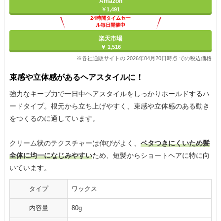
Amazon
￥1,491
24時間タイムセー
ル毎日開催中
楽天市場
￥ 1,516
※各社通販サイトの 2026年04月20日時点 での税込価格
束感や立体感があるヘアスタイルに！
強力なキープ力で一日中ヘアスタイルをしっかりホールドするハ
ードタイプ。根元から立ち上げやすく、束感や立体感のある動き
をつくるのに適しています。
クリーム状のテクスチャーは伸びがよく、
ベタつきにくいため髪
全体に均一になじみやすい
ため、短髪からショートヘアに特に向
いています。
タイプ
ワックス
内容量
80g