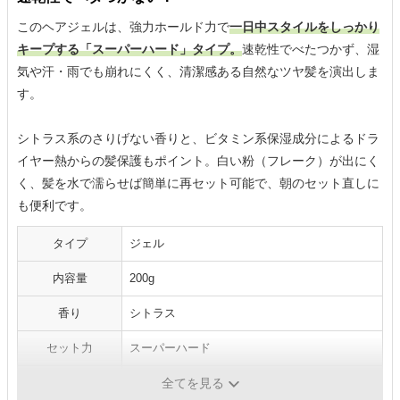
このヘアジェルは、強力ホールド力で
一日中スタイルをしっかり
キープする「スーパーハード」タイプ。
速乾性でべたつかず、湿
気や汗・雨でも崩れにくく、清潔感ある自然なツヤ髪を演出しま
す。
シトラス系のさりげない香りと、ビタミン系保湿成分によるドラ
イヤー熱からの髪保護もポイント。白い粉（フレーク）が出にく
く、髪を水で濡らせば簡単に再セット可能で、朝のセット直しに
も便利です。
タイプ
ジェル
内容量
200g
香り
シトラス
セット力
スーパーハード
仕上がり
自然なツヤ感
全てを見る