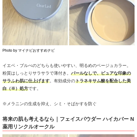
Photo by マイナビおすすめナビ
イエベ・ブルべのどちらも使いやすい、明るめのベージュカラー。
粉質はしっとりサラサラで薄付き。
パールなしで、ピュアな印象の
サラふわ肌に仕上げます
。有効成分の
トラネキサム酸を配合した美
白（※）処方
です。
※メラニンの生成を抑え、シミ・そばかすを防ぐ
将来の肌も考えるなら｜フェイスパウダー ハイカバー N
薬用リンクルオークル