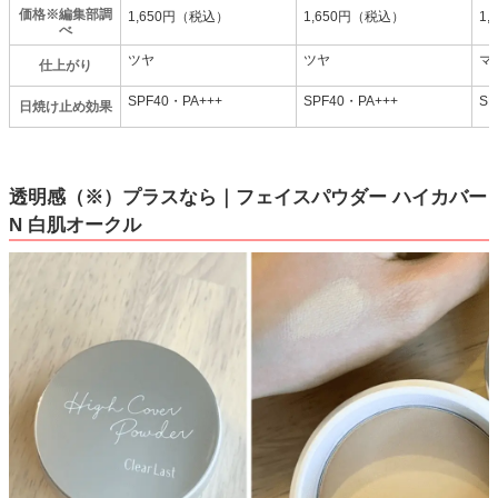
価格※編集部調
1,650円（税込）
1,650円（税込）
1
べ
ツヤ
ツヤ
マ
仕上がり
SPF40・PA+++
SPF40・PA+++
SP
日焼け止め効果
透明感（※）プラスなら｜フェイスパウダー ハイカバー
N 白肌オークル