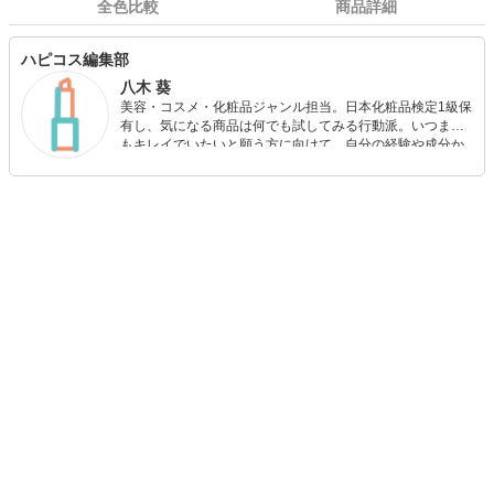
全色比較
商品詳細
ハピコス編集部
八木 葵
美容・コスメ・化粧品ジャンル担当。日本化粧品検定1級保
有し、気になる商品は何でも試してみる行動派。いつまで
もキレイでいたいと願う方に向けて、自分の経験や成分か
ら”本当におすすめできる”ものを紹介するがモットーです！