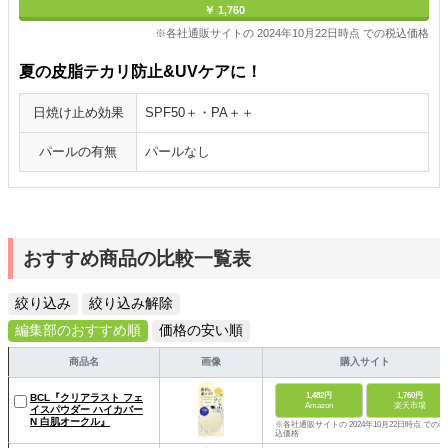
￥ 1,760
※各社通販サイトの 2024年10月22日時点 での税込価格
夏の皮脂テカリ防止&UVケアに！
日焼け止め効果
SPF50＋・PA＋＋
パールの有無
パールなし
おすすめ商品の比較一覧表
絞り込み
絞り込み解除
編集部のおすすめ順
価格の安い順
商品名
画像
購入サイト
1,482円
1,760円
BCL『クリアラスト フェ
Amazon
楽天市場
イスパウダー ハイカバー
N 白肌オークル』
※各社通販サイトの 2024年10月22日時点 での税
込価格