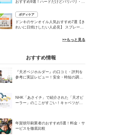
おすすめ9選！ハードだけどパリパリ・白
くならないものも
ボディケア
0
ドンキのサンオイル人気おすすめ7選【き
れいに日焼けしたい人必見】 スプレーや
ローションなど
>>もっと見る
おすすめ情報
『天才ベジホルダー』の口コミ・評判を
参考に実証レビュー！安全・時短の調理
サポートアイテム！
NHK「あさイチ」で紹介された「天才ピ
ーラー」のここがすごい！キャベツがほ
わほわ4枚刃ピーラーの魅力に迫る！
年賀状印刷業者のおすすめ5選！料金・サ
ービスを徹底比較