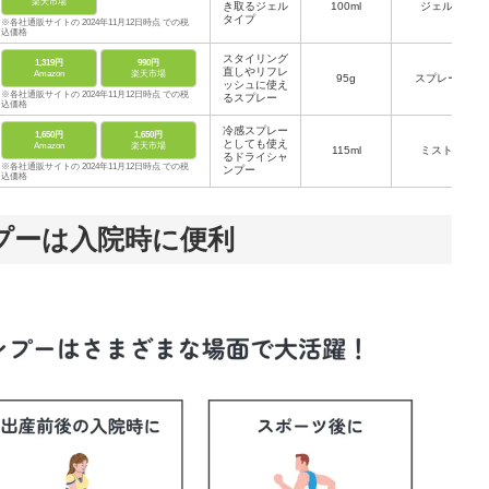
楽天市場
き取るジェル
100ml
ジェル
タイプ
※各社通販サイトの 2024年11月12日時点 での税
込価格
スタイリング
1,319円
990円
直しやリフレ
Amazon
楽天市場
95g
スプレー
ッシュに使え
※各社通販サイトの 2024年11月12日時点 での税
るスプレー
込価格
冷感スプレー
1,650円
1,650円
としても使え
Amazon
楽天市場
115ml
ミスト
るドライシャ
※各社通販サイトの 2024年11月12日時点 での税
ンプー
込価格
プーは入院時に便利