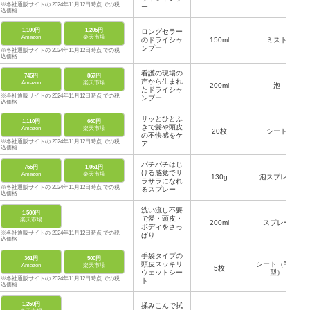
※各社通販サイトの 2024年11月12日時点 での税
ー
込価格
1,100円
1,205円
ロングセラー
Amazon
楽天市場
のドライシャ
150ml
ミスト
ンプー
※各社通販サイトの 2024年11月12日時点 での税
込価格
看護の現場の
745円
867円
声から生まれ
Amazon
楽天市場
200ml
泡
たドライシャ
※各社通販サイトの 2024年11月12日時点 での税
ンプー
込価格
サッとひとふ
1,110円
660円
きで髪や頭皮
Amazon
楽天市場
20枚
シート
の不快感をケ
※各社通販サイトの 2024年11月12日時点 での税
ア
込価格
パチパチはじ
755円
1,061円
ける感覚でサ
Amazon
楽天市場
130g
泡スプレー
ラサラになれ
※各社通販サイトの 2024年11月12日時点 での税
るスプレー
込価格
洗い流し不要
1,500円
で髪・頭皮・
楽天市場
200ml
スプレー
ボディをさっ
※各社通販サイトの 2024年11月12日時点 での税
ぱり
込価格
手袋タイプの
361円
500円
頭皮スッキリ
シート（手袋
Amazon
楽天市場
5枚
ウェットシー
型）
※各社通販サイトの 2024年11月12日時点 での税
ト
込価格
1,250円
揉みこんで拭