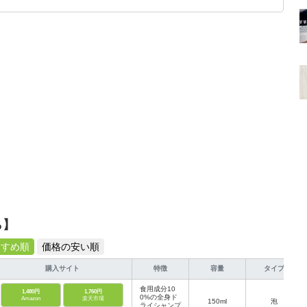
です！
ら】
すすめ順
価格の安い順
購入サイト
特徴
容量
タイプ
食用成分10
1,480円
1,760円
0%の全身ド
Amazon
楽天市場
150ml
泡
ライシャンプ