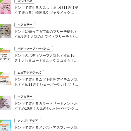
まつげ用品
ドンキで買える人気つけまつげ11選【安
くて盛れる】韓国風やギャルメイクに
ヘアカラー
ドンキに売ってる市販のブリーチ剤おす
すめ9選！人気のホワイトブリーチもセル
フで
ボディソープ・せっけん
ドンキのボディソープ人気おすすめ10
選！大容量ゴートミルクや口コミも【い
い匂いはどれ？】
ムダ毛ケアグッズ
ドンキで買えるムダ毛処理アイテム人気
おすすめ11選！シェーバーやカミソリな
どセルフ除毛に便利
ヘアカラー
ドンキで買えるカラートリートメントお
すすめ10選！人気のシルバーやピンク、
大容量タイプも
メンズヘアケア
ドンキで買えるメンズヘアスプレー人気