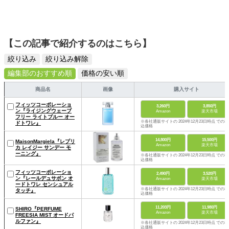
【この記事で紹介するのはこちら】
絞り込み
絞り込み解除
編集部のおすすめ順
価格の安い順
商品名
画像
購入サイト
フィッツコーポレーショ
3,260円
3,850円
ン『ライジングウェーブ
Amazon
楽天市場
フリー ライトブルー オー
※各社通販サイトの 2024年12月23日時点 での税
ドトワレ』
込価格
14,800円
15,500円
MaisonMargiela『レプリ
Amazon
楽天市場
カ レイジー サンデー モ
ーニング』
※各社通販サイトの 2024年12月23日時点 での税
込価格
フィッツコーポレーショ
2,490円
3,520円
ン『レールデュサボン オ
Amazon
楽天市場
ードトワレ センシュアル
※各社通販サイトの 2024年12月23日時点 での税
タッチ』
込価格
11,203円
11,980円
SHIRO『PERFUME
Amazon
楽天市場
FREESIA MIST オードパ
ルファン』
※各社通販サイトの 2024年12月23日時点 での税
込価格