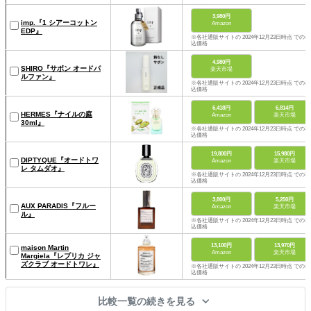
3,980円
imp.『1 シアーコットン
Amazon
EDP』
※各社通販サイトの 2024年12月23日時点 での税
込価格
4,980円
SHIRO『サボン オードパ
楽天市場
ルファン』
※各社通販サイトの 2024年12月23日時点 での税
込価格
6,418円
6,814円
HERMES『ナイルの庭
Amazon
楽天市場
30ml』
※各社通販サイトの 2024年12月23日時点 での税
込価格
19,800円
15,980円
DIPTYQUE『オードトワ
Amazon
楽天市場
レ タムダオ』
※各社通販サイトの 2024年12月23日時点 での税
込価格
3,800円
5,250円
AUX PARADIS『フルー
Amazon
楽天市場
ル』
※各社通販サイトの 2024年12月23日時点 での税
込価格
13,100円
13,970円
maison Martin
Amazon
楽天市場
Margiela『レプリカ ジャ
ズクラブ オードトワレ』
※各社通販サイトの 2024年12月23日時点 での税
込価格
比較一覧の続きを見る