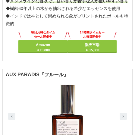
◆
メンズライクな香水で、甘い香りが苦手な人が使いやすい香り
◆樹齢60年以上の木から抽出される希少なエッセンスを使用
◆インドでは神として崇められる象がプリントされたボトルも特
徴的
毎日お得なタイム
24時間タイムセー
セール開催中
ル毎日開催中
Amazon
楽天市場
￥19,800
￥ 15,980
AUX PARADIS『フルール』