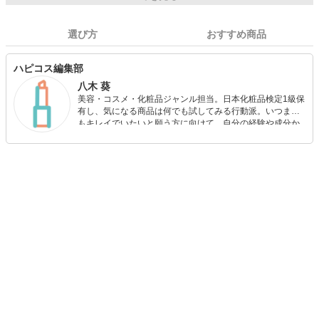
選び方
おすすめ商品
ハピコス編集部
八木 葵
美容・コスメ・化粧品ジャンル担当。日本化粧品検定1級保
有し、気になる商品は何でも試してみる行動派。いつまで
もキレイでいたいと願う方に向けて、自分の経験や成分か
ら”本当におすすめできる”ものを紹介するがモットーです！