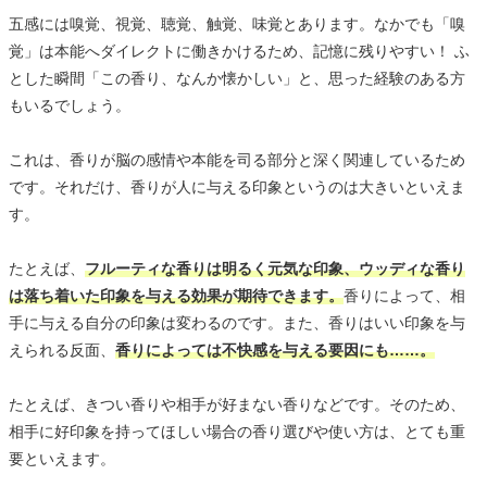
五感には嗅覚、視覚、聴覚、触覚、味覚とあります。なかでも「嗅
覚」は本能へダイレクトに働きかけるため、記憶に残りやすい！ ふ
とした瞬間「この香り、なんか懐かしい」と、思った経験のある方
もいるでしょう。
これは、香りが脳の感情や本能を司る部分と深く関連しているため
です。それだけ、香りが人に与える印象というのは大きいといえま
す。
たとえば、
フルーティな香りは明るく元気な印象、ウッディな香り
は落ち着いた印象を与える効果が期待できます。
香りによって、相
手に与える自分の印象は変わるのです。また、香りはいい印象を与
えられる反面、
香りによっては不快感を与える要因にも……。
たとえば、きつい香りや相手が好まない香りなどです。そのため、
相手に好印象を持ってほしい場合の香り選びや使い方は、とても重
要といえます。