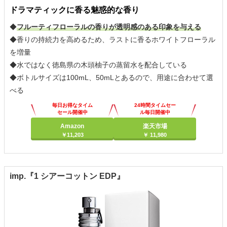
ドラマティックに香る魅惑的な香り
◆
フルーティフローラルの香りが透明感のある印象を与える
◆香りの持続力を高めるため、ラストに香るホワイトフローラル
を増量
◆水ではなく徳島県の木頭柚子の蒸留水を配合している
◆ボトルサイズは100mL、50mLとあるので、用途に合わせて選
べる
毎日お得なタイム
24時間タイムセー
セール開催中
ル毎日開催中
Amazon
楽天市場
￥11,203
￥ 11,980
imp.『1 シアーコットン EDP』