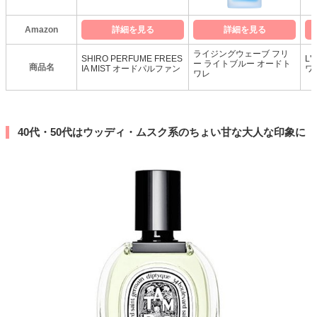
Amazon
詳細を見る
詳細を見る
ライジングウェーブ フリ
SHIRO PERFUME FREES
L'
ー ライトブルー オードト
商品名
IA MIST オードパルファン
ワ
ワレ
40代・50代はウッディ・ムスク系のちょい甘な大人な印象に