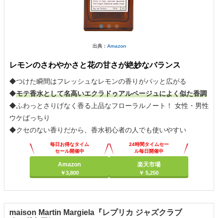
出典：
Amazon
レモンのさわやかさと花の甘さが絶妙なバランス
◆つけた瞬間はフレッシュなレモンの香りがパッと広がる
◆
モテ香水として名高いエクラドゥアルページュによく似た香調
◆ふわっとさりげなく香る上品なフローラルノート！ 女性・男性
ウケばっちり
◆クセのない香りだから、香水初心者の人でも使いやすい
毎日お得なタイム
24時間タイムセー
セール開催中
ル毎日開催中
Amazon
楽天市場
￥3,800
￥ 5,250
maison Martin Margiela『レプリカ ジャズクラブ