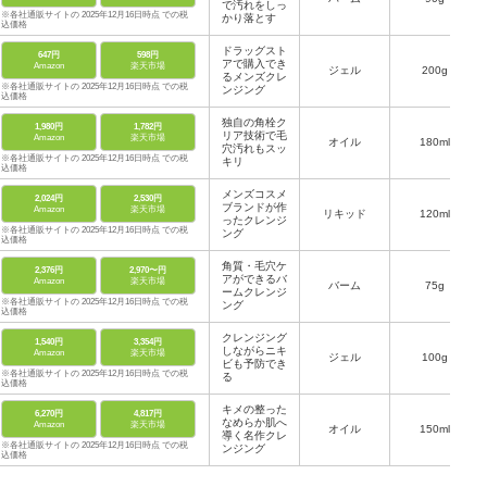
で汚れをしっ
※各社通販サイトの 2025年12月16日時点 での税
かり落とす
込価格
ドラッグスト
647円
598円
アで購入でき
Amazon
楽天市場
ジェル
200g
るメンズクレ
※各社通販サイトの 2025年12月16日時点 での税
ンジング
込価格
独自の角栓ク
1,980円
1,782円
リア技術で毛
Amazon
楽天市場
オイル
180ml
穴汚れもスッ
※各社通販サイトの 2025年12月16日時点 での税
キリ
込価格
メンズコスメ
2,024円
2,530円
ブランドが作
Amazon
楽天市場
リキッド
120ml
ったクレンジ
※各社通販サイトの 2025年12月16日時点 での税
ング
込価格
角質・毛穴ケ
2,376円
2,970〜円
アができるバ
Amazon
楽天市場
バーム
75g
ームクレンジ
※各社通販サイトの 2025年12月16日時点 での税
ング
込価格
クレンジング
1,540円
3,354円
しながらニキ
Amazon
楽天市場
ジェル
100g
ビも予防でき
※各社通販サイトの 2025年12月16日時点 での税
る
込価格
キメの整った
6,270円
4,817円
なめらか肌へ
Amazon
楽天市場
オイル
150ml
導く名作クレ
※各社通販サイトの 2025年12月16日時点 での税
ンジング
込価格