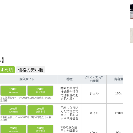
ら】
すすめ順
価格の安い順
クレンジング
購入サイト
特徴
内容量
の種類
酵素と複合洗
1,980円
1,980円
浄成分が清潔
Amazon
楽天市場
ジェル
100g
で透明感のあ
※各社通販サイトの 2025年12月16日時点 での税
る肌へ導く
込価格
毛穴に入り込
1,980円
1,980円
んだ汚れまで
Amazon
楽天市場
オイル
120ml
オフ！肌をス
※各社通販サイトの 2025年12月16日時点 での税
ッキリ見せる
込価格
2種の炭を使
2,700円
2,350円
用した吸着力
Amazon
楽天市場
バーム
90g