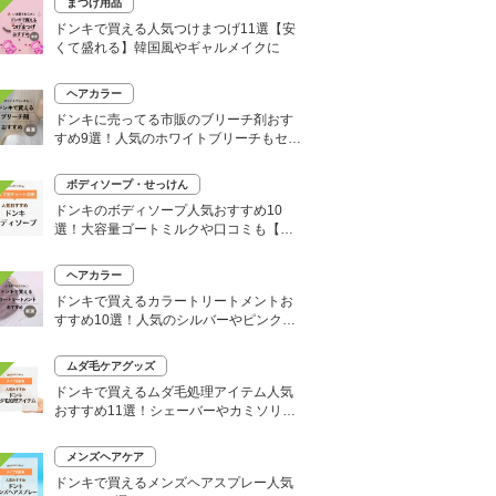
まつげ用品
ドンキで買える人気つけまつげ11選【安
くて盛れる】韓国風やギャルメイクに
ヘアカラー
ドンキに売ってる市販のブリーチ剤おす
すめ9選！人気のホワイトブリーチもセル
フで
ボディソープ・せっけん
ドンキのボディソープ人気おすすめ10
選！大容量ゴートミルクや口コミも【い
い匂いはどれ？】
ヘアカラー
ドンキで買えるカラートリートメントお
すすめ10選！人気のシルバーやピンク、
大容量タイプも
ムダ毛ケアグッズ
ドンキで買えるムダ毛処理アイテム人気
おすすめ11選！シェーバーやカミソリな
どセルフ除毛に便利
メンズヘアケア
ドンキで買えるメンズヘアスプレー人気