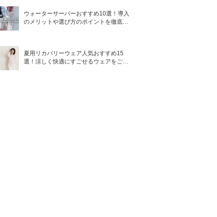
ウォーターサーバーおすすめ10選！導入
のメリットや選び方のポイントを徹底解
説
夏用リカバリーウェア人気おすすめ15
選！涼しく快適にすごせるウェアをご紹
介！
濡れた手OK
W洗顔不要
×
○
○
×
×
〇