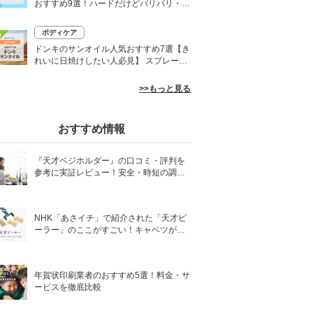
おすすめ9選！ハードだけどパリパリ・白
くならないものも
ボディケア
0
ドンキのサンオイル人気おすすめ7選【き
れいに日焼けしたい人必見】 スプレーや
ローションなど
>>もっと見る
おすすめ情報
『天才ベジホルダー』の口コミ・評判を
参考に実証レビュー！安全・時短の調理
サポートアイテム！
NHK「あさイチ」で紹介された「天才ピ
ーラー」のここがすごい！キャベツがほ
わほわ4枚刃ピーラーの魅力に迫る！
年賀状印刷業者のおすすめ5選！料金・サ
ービスを徹底比較