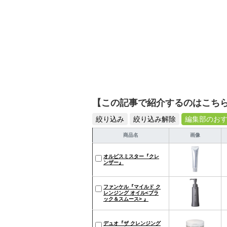
【この記事で紹介するのはこち
絞り込み
絞り込み解除
編集部のお
商品名
画像
オルビスミスター『クレ
ンザー』
ファンケル『マイルド ク
レンジング オイル<ブラ
ック＆スムース> 』
デュオ『ザ クレンジング