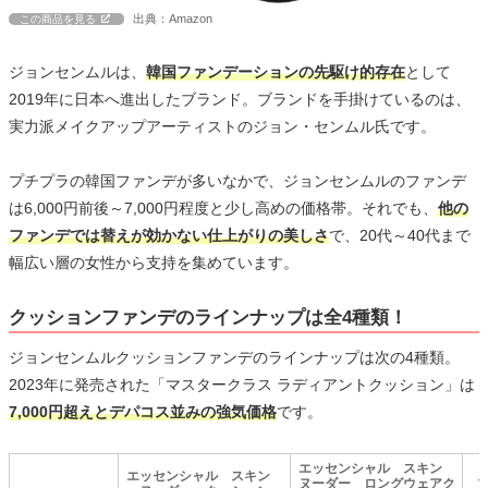
出典：Amazon
この商品を見る
ジョンセンムルは、
韓国ファンデーションの先駆け的存在
として
2019年に日本へ進出したブランド。ブランドを手掛けているのは、
実力派メイクアップアーティストのジョン・センムル氏です。
プチプラの韓国ファンデが多いなかで、ジョンセンムルのファンデ
は6,000円前後～7,000円程度と少し高めの価格帯。それでも、
他の
ファンデでは替えが効かない仕上がりの美しさ
で、20代～40代まで
幅広い層の女性から支持を集めています。
クッションファンデのラインナップは全4種類！
ジョンセンムルクッションファンデのラインナップは次の4種類。
2023年に発売された「マスタークラス ラディアントクッション」は
7,000円超えとデパコス並みの強気価格
です。
エッセンシャル スキン
エッセンシャル スキン
ヌーダー ロングウェアク