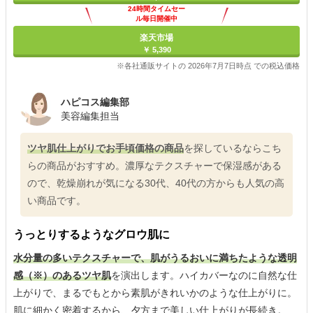
24時間タイムセー
ル毎日開催中
楽天市場
￥ 5,390
※各社通販サイトの 2026年7月7日時点 での税込価格
ハピコス編集部
美容編集担当
ツヤ肌仕上がりでお手頃価格の商品
を探しているならこち
らの商品がおすすめ。濃厚なテクスチャーで保湿感がある
ので、乾燥崩れが気になる30代、40代の方からも人気の高
い商品です。
うっとりするようなグロウ肌に
水分量の多いテクスチャーで、肌がうるおいに満ちたような透明
感（※）のあるツヤ肌
を演出します。ハイカバーなのに自然な仕
上がりで、まるでもとから素肌がきれいかのような仕上がりに。
肌に細かく密着するから、夕方まで美しい仕上がりが長続き。