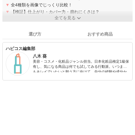
▼
全4種類を画像でじっくり比較！
▼
【検証】仕上がり・カバー力・崩れにくさは？
全てを見る
選び方
おすすめ商品
ハピコス編集部
八木 葵
美容・コスメ・化粧品ジャンル担当。日本化粧品検定1級保
有し、気になる商品は何でも試してみる行動派。いつまで
もキレイでいたいと願う方に向けて、自分の経験や成分か
ら”本当におすすめできる”ものを紹介するがモットーです！