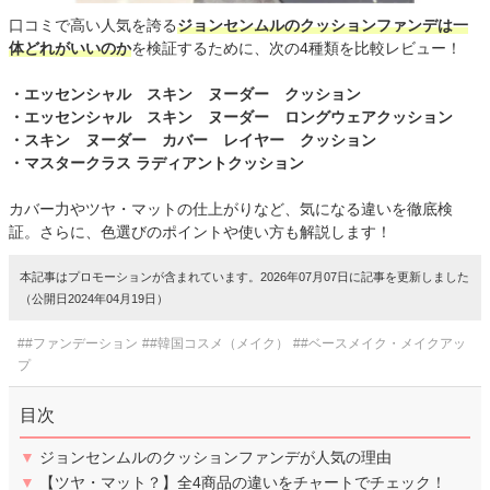
口コミで高い人気を誇る
ジョンセンムルのクッションファンデは一
体どれがいいのか
を検証するために、次の4種類を比較レビュー！
・エッセンシャル スキン ヌーダー クッション
・エッセンシャル スキン ヌーダー ロングウェアクッション
・スキン ヌーダー カバー レイヤー クッション
・マスタークラス ラディアントクッション
カバー力やツヤ・マットの仕上がりなど、気になる違いを徹底検
証。さらに、色選びのポイントや使い方も解説します！
本記事はプロモーションが含まれています。2026年07月07日に記事を更新しました
（公開日2024年04月19日）
##ファンデーション
##韓国コスメ（メイク）
##ベースメイク・メイクアッ
プ
目次
▼
ジョンセンムルのクッションファンデが人気の理由
▼
【ツヤ・マット？】全4商品の違いをチャートでチェック！