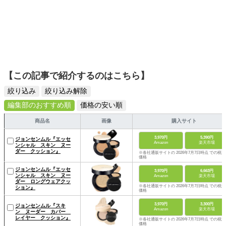
【この記事で紹介するのはこちら】
絞り込み
絞り込み解除
編集部のおすすめ順
価格の安い順
商品名
画像
購入サイト
3,970円
5,390円
ジョンセンムル『エッセ
Amazon
楽天市場
ンシャル スキン ヌー
ダー クッション』
※各社通販サイトの 2026年7月7日時点 での税込
価格
ジョンセンムル『エッセ
3,970円
6,663円
ンシャル スキン ヌー
Amazon
楽天市場
ダー ロングウェアクッ
※各社通販サイトの 2026年7月7日時点 での税込
ション』
価格
3,970円
3,300円
ジョンセンムル『スキ
Amazon
楽天市場
ン ヌーダー カバー
レイヤー クッション』
※各社通販サイトの 2026年7月7日時点 での税込
価格