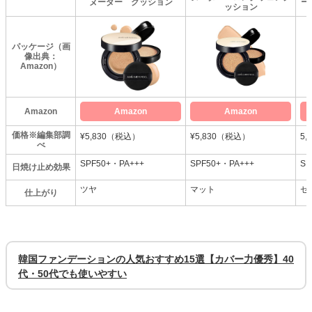
ヌーダー クッション
ー
ッション
パッケージ（画
像出典：
Amazon）
Amazon
Amazon
Amazon
価格※編集部調
¥5,830（税込）
¥5,830（税込）
5
べ
SPF50+・PA+++
SPF50+・PA+++
SP
日焼け止め効果
ツヤ
マット
セ
仕上がり
韓国ファンデーションの人気おすすめ15選【カバー力優秀】40
代・50代でも使いやすい