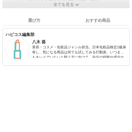
全てを見る
選び方
おすすめ商品
ハピコス編集部
八木 葵
美容・コスメ・化粧品ジャンル担当。日本化粧品検定1級保
有し、気になる商品は何でも試してみる行動派。いつまで
もキレイでいたいと願う方に向けて、自分の経験や成分か
ら”本当におすすめできる”ものを紹介するがモットーです！