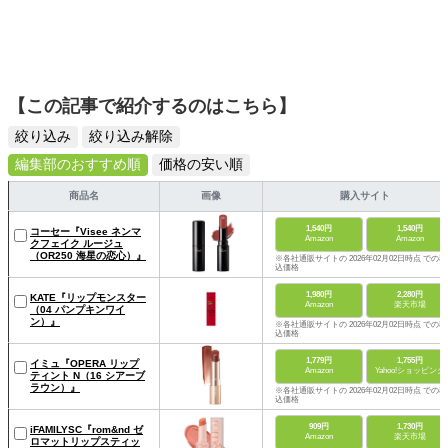
【この記事で紹介するのはこちら】
絞り込み
絞り込み解除
編集部のおすすめ順
価格の安い順
商品名
画像
購入サイト
1,540円
1,540円
コーセー『Visee ネンマ
Amazon
Amazon
クフェイク ルージュ
（OR250 海星の恋心）』
※各社通販サイトの 2026年02月02日時点 での税
込価格
1,980円
2,280円
KATE『リップモンスター
Amazon
楽天市場
（04 パンプキンワイ
ン）』
※各社通販サイトの 2026年02月02日時点 での税
込価格
1,779円
1,755円
イミュ『OPERA リップ
Amazon
Yahoo!ショッピング
ティント N（16 シアーブ
ラウン）』
※各社通販サイトの 2026年02月02日時点 での税
込価格
909円
1,730円
iFAMILYSC『rom&nd ゼ
Amazon
楽天市場
ロマットリップスティッ