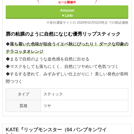
セール開催中
Amazon
￥1,540
※各社通販サイトの 2026年02月02日時点 での税込価格
唇の粘膜のように自然になじむ優秀リップスティック
◆
落ち着いた色味が似合うイエベ秋にぴったり！ ダークな印象の
テラコッタオレンジ
◆まるで自前のような血色感を自然に出せる
◆マスクをしても落ちにくく、自然にツヤめいて色気つづく
◆するする塗れて、みずみずしい仕上がりに！ 美しい発色が長時
間つづく
タイプ
スティック
質感
ツヤ
KATE『リップモンスター（04 パンプキンワイ