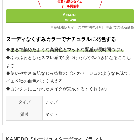
毎日お得なタイム
セール開催中
Amazon
￥8,490
※各社通販サイトの 2026年2月10日時点 での税込価格
ヌーディなくすみカラーでナチュラルに発色する
◆
まるで染めたような高発色とマットな質感が長時間つづく
◆ふわふわとしたスフレ感で1度つけたらやみつきになるここち
よさ！
◆使いやすさ＆肌なじみ抜群のピンクベージュのような色味で、
イエベ秋の血色がよく見える
◆カンタンにこなれたメイクが完成するすぐれもの
タイプ
チップ
質感
マット
KANEBO『ルージュスターヴァイブラント