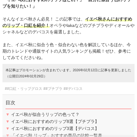
プを知りたい！」
そんなイエベ秋さん必見！ この記事では、
イエベ秋さんにおすすめ
のリップ・口紅を紹介！
オペラやlakaなどのプチプラやディオールや
シャネルなどのデパコスを厳選しました。
また、イエベ秋に似合う色・似合わない色を解説しているほか、今
期のトレンドや通販サイトの人気ランキングも掲載！ぜひ、参考に
してみてくださいね。
本記事はプロモーションが含まれています。2026年02月12日に記事を更新しました
（公開日2024年02月29日）
##口紅・リップグロス
##プチプラ
##デパコス
目次
▼
イエベ秋が似合うリップの色って？
▼
イエベ秋におすすめのリップ8選【プチプラ】
▼
イエベ秋におすすめのリップ3選【デパコス】
▼
「イエベ秋 リップ」おすすめ商品の比較一覧表