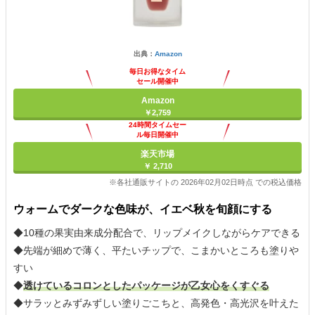
出典：
Amazon
毎日お得なタイム
セール開催中
Amazon
￥2,759
24時間タイムセー
ル毎日開催中
楽天市場
￥ 2,710
※各社通販サイトの 2026年02月02日時点 での税込価格
ウォームでダークな色味が、イエベ秋を旬顔にする
◆10種の果実由来成分配合で、リップメイクしながらケアできる
◆先端が細めで薄く、平たいチップで、こまかいところも塗りや
すい
◆
透けているコロンとしたパッケージが乙女心をくすぐる
◆サラッとみずみずしい塗りごこちと、高発色・高光沢を叶えた