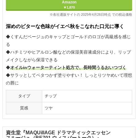
Amazon
￥1,870
※各社通販サイトの 2025年4月26日時点 での税込価格
深めのビターな色味がイエベ秋をこなれた口元に導く
◆くすんだベージュのキャップとゴールドのロゴが高級感を感じ
る
◆ハチミツやヒアルロン酸などの保湿美容液成分により、リップ
メイクしながら保湿できる
◆
オイルinウォーターティント処方で、長時間うるおいつづく
◆サラッとしてベタつかず塗りやすい！ しっとりツヤめいて理想
の唇に
タイプ
チップ
質感
ツヤ
資生堂『MAQUillAGE ドラマティックエッセン
スルージュ（BE701 ウィスパートーク）』