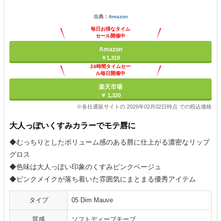
出典：
Amazon
毎日お得なタイム
セール開催中
Amazon
￥1,319
24時間タイムセー
ル毎日開催中
楽天市場
￥ 1,320
※各社通販サイトの 2026年02月02日時点 での税込価格
大人っぽいくすみカラーでモテ唇に
◆むっちりとしたボリューム感のある唇に仕上がる濃密なリップ
グロス
◆色味は大人っぽい印象のくすみピンクベージュ
◆ピンクメイクが落ち着いた雰囲気にまとまる優秀アイテム
タイプ
05 Dim Mauve
質感
ソフトディープモーブ