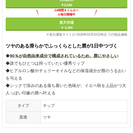
Amazon
￥5,049
24時間タイムセー
ル毎日開催中
楽天市場
￥ 5,480
※各社通販サイトの 2026年02月02日時点 での税込価格
ツヤのある滑らかでふっくらとした唇が1日中つづく
◆
90％が自然由来成分で構成されているため、唇にやさしい
◆誰でもひとつは持っていたい優秀リップ
◆ヒアルロン酸やチェリーオイルなどの保湿成分が唇のうるおい
を与える
◆シックで深みのある落ち着いた色味が、イエベ秋を上品かつ大
人っぽい印象の唇へ叶える
タイプ
チップ
質感
ツヤ