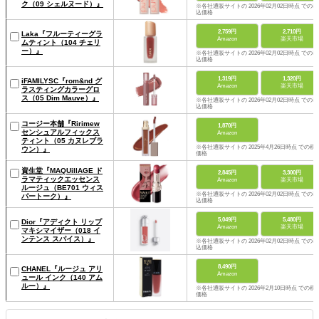
ク（09 シェルヌード）』
※各社通販サイトの 2026年02月02日時点 での税
込価格
2,759円
2,710円
Laka『フルーティーグラ
Amazon
楽天市場
ムティント（104 チェリ
ー）』
※各社通販サイトの 2026年02月02日時点 での税
込価格
1,319円
1,320円
iFAMILYSC『rom&nd グ
Amazon
楽天市場
ラスティングカラーグロ
ス（05 Dim Mauve）』
※各社通販サイトの 2026年02月02日時点 での税
込価格
コージー本舗『Ririmew
1,870円
センシュアルフィックス
Amazon
ティント（05 カヌレブラ
※各社通販サイトの 2025年4月26日時点 での税
ウン）』
価格
資生堂『MAQUillAGE ド
2,845円
3,300円
ラマティックエッセンス
Amazon
楽天市場
ルージュ（BE701 ウィス
※各社通販サイトの 2026年02月02日時点 での税
パートーク）』
込価格
5,049円
5,480円
Dior『アディクト リップ
Amazon
楽天市場
マキシマイザー（018 イ
ンテンス スパイス）』
※各社通販サイトの 2026年02月02日時点 での税
込価格
8,490円
CHANEL『ルージュ アリ
Amazon
ュール インク（140 アム
ルー）』
※各社通販サイトの 2026年2月10日時点 での税
価格