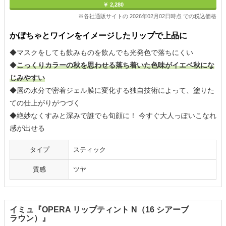
￥ 2,280
※各社通販サイトの 2026年02月02日時点 での税込価格
かぼちゃとワインをイメージしたリップで上品に
◆マスクをしても飲みものを飲んでも光発色で落ちにくい
◆
こっくりカラーの秋を思わせる落ち着いた色味がイエベ秋にな
じみやすい
◆唇の水分で密着ジェル膜に変化する独自技術によって、塗りた
ての仕上がりがつづく
◆絶妙なくすみと深みで誰でも旬顔に！ 今すぐ大人っぽいこなれ
感が出せる
タイプ
スティック
質感
ツヤ
イミュ『OPERA リップティント N（16 シアーブ
ラウン）』