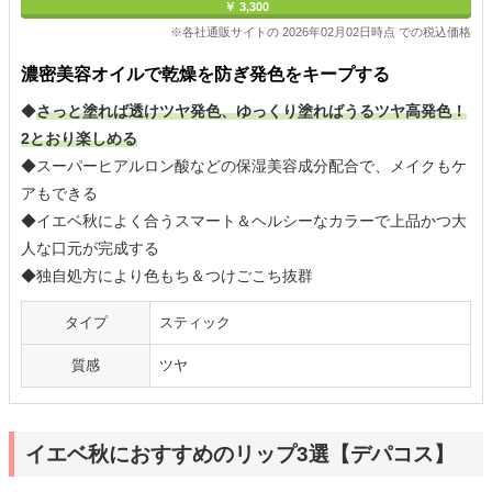
￥ 3,300
※各社通販サイトの 2026年02月02日時点 での税込価格
濃密美容オイルで乾燥を防ぎ発色をキープする
◆
さっと塗れば透けツヤ発色、ゆっくり塗ればうるツヤ高発色！
2とおり楽しめる
◆スーパーヒアルロン酸などの保湿美容成分配合で、メイクもケ
アもできる
◆イエベ秋によく合うスマート＆ヘルシーなカラーで上品かつ大
人な口元が完成する
◆独自処方により色もち＆つけごこち抜群
タイプ
スティック
質感
ツヤ
イエベ秋におすすめのリップ3選【デパコス】