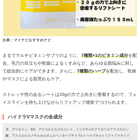
出典：マイナビおすすめナビ
まるでマルチビタミンサプリのように、
7種類+1のビタミン成分
を配
合。毛穴の目立ちや乾燥によるくすみなど、あらゆる肌悩みに対し
て総合的にケアができます。さらに、
7種類のハーブ
を配合し、乾燥
やマスクによる肌荒れもケア。
ストレッチ性のあるシートは20gの力で上向きに密着するので、フェ
イスラインを持ち上げながらリフトアップ感覚でつけられます。
ハイドラVマスクの全成分
水、グリセリン、BG、アスコルビルグルコシド、ミリスチル3-グリセリルアスコルビン
酸、アスコルビルメチルカルボニルペンタぺプチド-72-トリ-t-ブチルトリプトファナミド、