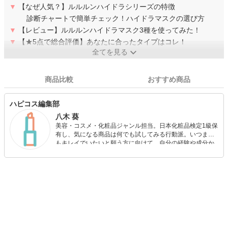
▼
【なぜ人気？】ルルルンハイドラシリーズの特徴
診断チャートで簡単チェック！ハイドラマスクの選び方
▼
【レビュー】ルルルンハイドラマスク3種を使ってみた！
▼
【★5点で総合評価】あなたに合ったタイプはコレ！
全てを見る
商品比較
おすすめ商品
ハピコス編集部
八木 葵
美容・コスメ・化粧品ジャンル担当。日本化粧品検定1級保
有し、気になる商品は何でも試してみる行動派。いつまで
もキレイでいたいと願う方に向けて、自分の経験や成分か
ら”本当におすすめできる”ものを紹介するがモットーです！