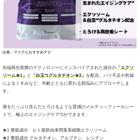
出典：マイナビおすすめナビ
先端再生医療のテクノロジーにインスパイアされた成分の
「エクソ
ソーム★1」
と
「白玉*1グルタチオン★2」
を配合。ハリ不足や乾燥
によるくすみなど、年齢とともに変わる肌悩みにアプローチしま
す。
液をたっぷり含んだとろけるような質感のメルティ―フィールシー
トで、極上のエイジングケア*2ができます。
★1 整肌成分 ヒト脂肪由来間葉系細胞エクソソーム
★2 整肌成分 グルタチオン、アルブチン、レシチン