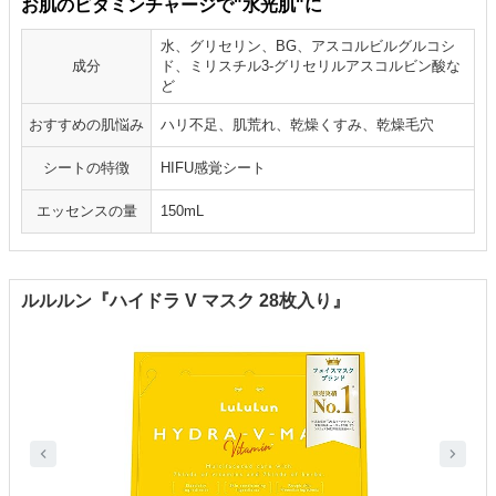
お肌のビタミンチャージで"水光肌"に
水、グリセリン、BG、アスコルビルグルコシ
成分
ド、ミリスチル3-グリセリルアスコルビン酸な
ど
おすすめの肌悩み
ハリ不足、肌荒れ、乾燥くすみ、乾燥毛穴
シートの特徴
HIFU感覚シート
エッセンスの量
150mL
ルルルン『ハイドラ V マスク 28枚入り』