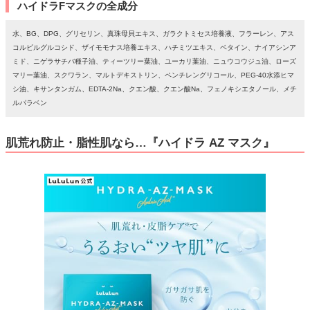
ハイドラFマスクの全成分
水、BG、DPG、グリセリン、真珠母貝エキス、ガラクトミセス培養液、フラーレン、アス
コルビルグルコシド、ザイモモナス培養エキス、ハチミツエキス、ベタイン、ナイアシンア
ミド、ニゲラサチバ種子油、ティーツリー葉油、ユーカリ葉油、ニュウコウジュ油、ローズ
マリー葉油、スクワラン、マルトデキストリン、ペンチレングリコール、PEG-40水添ヒマ
シ油、キサンタンガム、EDTA-2Na、クエン酸、クエン酸Na、フェノキシエタノール、メチ
ルパラベン
肌荒れ防止・脂性肌なら…『ハイドラ AZ マスク』