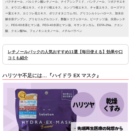
バクチオール、バルミチン酸レチノール、ナイアシンアミド、パンテノール、ツボクサエキ
ス、オウゴン根エキス、イタドリ根エキス、カンゾウ根エキス、チャ葉エキス、ローズマリ
ー葉エキス、カミツレ花エキス、ポリクオタニウム-51、グリコシルトレハロース、加水分
解水添デンプン、グリセリルグルコシド、酢酸トコフェロール、ピーナッツ油、水添レシチ
ン、PEG-60水添ヒマシ油、PEG-40水添ヒマシ油、キサンタンガム、EDTA-2Na、クエン
酸、クエン酸Na、フェノキシエタノール、メチルパラベン
レチノールパックの人気おすすめ11選【毎日使える】効果や口
コミも紹介
ハリツヤ不足には…『ハイドラ EX マスク』