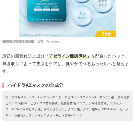
出典：Amazon
この商品を見る
話題の肌荒れ防止成分
「アゼライン酸誘導体」
を配合したパック。
拭き取りによって皮脂をケアし、健やかでうるおった肌へと整えま
す。
ハイドラAZマスクの全成分
水、グリセリン、BG、ナイアシンアミド、アゼロイルジグリシンK、マンデル酸、加水分解
ヒアルロン酸Na、ビフィズス菌培養液、乳酸桿菌/セイヨウナシ果汁発酵液、ラフィノー
ス、PEG-40水添ヒマシ油、キサンタンガム、クエン酸、クエン酸Na、EDTA-2Na、カルボ
マー、水酸化K、フェノキシエタノール、メチルパラベン