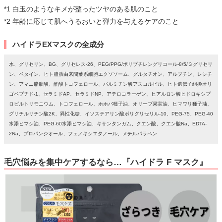
*1 白玉のようなキメが整ったツヤのある肌のこと
*2 年齢に応じて肌へうるおいと弾力を与えるケアのこと
ハイドラEXマスクの全成分
水、グリセリン、BG、グリセレス-26、PEG/PPG/ポリブチレングリコール-8/5/３グリセリ
ン、ベタイン、ヒト脂肪由来間葉系細胞エクソソーム、グルタチオン、アルブチン、レシチ
ン、アマニ脂肪酸、酢酸トコフェロール、パルミチン酸アスコルビル、ヒト遺伝子組換オリ
ゴペプチド-1、セラミドAP、セラミドNP、アテロコラーゲン、ヒアルロン酸ヒドロキシプ
ロピルトリモニウム、トコフェロール、ホホバ種子油、オリーブ果実油、ヒマワリ種子油、
グリチルリチン酸2K、異性化糖、イソステアリン酸ポリグリセリル-10、PEG-75、PEG-40
水添ヒマシ油、PEG-60水添ヒマシ油、キサンタンガム、クエン酸、クエン酸Na、EDTA-
2Na、プロパンジオール、フェノキシエタノール、メチルパラベン
毛穴悩みを集中ケアするなら…『ハイドラ F マスク』