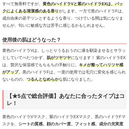
すべて無香料ですが、
黄色のハイドラVと紫のハイドラEXは、パッ
クによくある清潔感のある香り
がします。一方で黒のハイドラFは、
成分由来の若干ツンとするような香り。つけている間は気になりま
せんが、匂いに敏感な方は苦手に感じるかもしれません。
使用後の肌はどうなった？
黄色のハイドラVは、しっとりうるおうのに液を馴染ませるとサラッ
としていてべたつかず、
肌がツヤツヤ
になります！ 紫のハイドラEX
は、贅沢な保湿感でもちもちの手触りに。
キメが整ってハリツヤ感
がアップ
。黒のハイドラFは、一度の使用では毛穴に変化を感じられ
ないものの、
つるんとなめらか
な肌になりました。
【★5点で総合評価】あなたに合ったタイプはコ
レ！
黄色のハイドラVマスク、紫のハイドラEXマスク、黒のハイドラFマ
スクを、
シートの質感、顔のカバー度、フィット感、成分の充実度