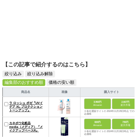
【この記事で紹介するのはこちら】
絞り込み
絞り込み解除
編集部のおすすめ順
価格の安い順
商品名
画像
購入サイト
3,960円
2,667円
ラ ロッシュ ポゼ『UVイ
Amazon
楽天市場
デア XL プロテクション
トーンアップ』
※各社通販サイトの 2024年11月29日時点 での税
込価格
820円
735円
カネボウ化粧品
Amazon
楽天市場
media（メディア）『メ
イクアップベースR』
※各社通販サイトの 2024年11月28日時点 での税
込価格