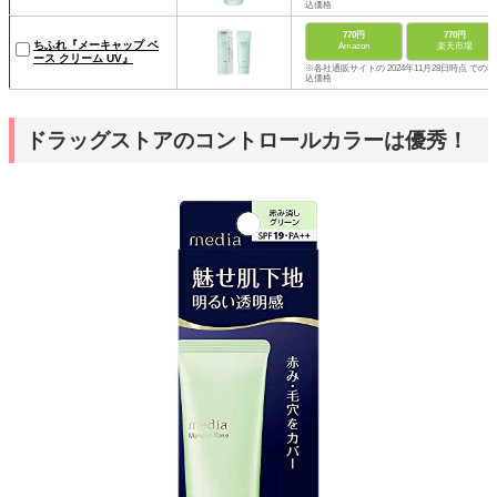
込価格
770円
770円
ちふれ『メーキャップ ベ
Amazon
楽天市場
ース クリーム UV』
※各社通販サイトの 2024年11月28日時点 での税
込価格
ドラッグストアのコントロールカラーは優秀！