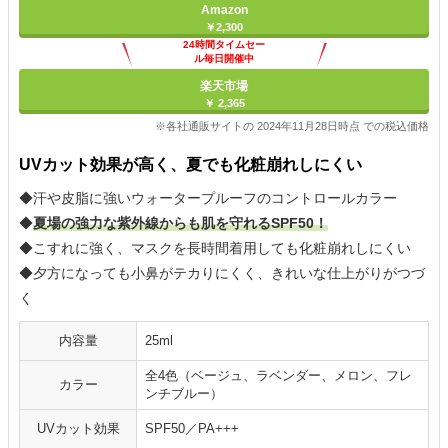
Amazon
￥2,300
24時間タイムセー
ル毎日開催中
楽天市場
￥ 2,365
※各社通販サイトの 2024年11月28日時点 での税込価格
UVカット効果が高く、夏でも化粧崩れしにくい
◆汗や皮脂に強いウォータープルーフのコントロールカラー
◆
夏場の強力な紫外線からも肌を守れるSPF50！
◆こすれに強く、マスクを長時間着用しても化粧崩れしにくい
◆夕方になっても小鼻がテカりにくく、きれいな仕上がりがつづ
く
内容量
25ml
全4色（ベージュ、ラベンダー、メロン、フレ
カラー
ンチブルー）
UVカット効果
SPF50／PA+++