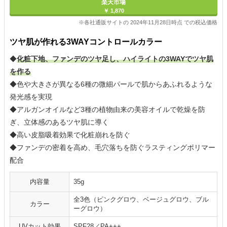
楽天市場
￥ 1,870
※各社通販サイトの 2024年11月28日時点 での税込価格
ツヤ肌が作れる3WAYコントロールカラー
◆
化粧下地、ファンデのツヤ足し、ハイライトの3WAYでツヤ肌
を作る
◆色や大きさが異なる6種の微細パールで肌からあふれるような
発光感を実現
◆アルガンオイルなど3種の植物由来の美容オイルで乾燥を防
ぎ、立体感のあるツヤ肌に導く
◆高い皮脂吸着効果で化粧崩れを防ぐ
◆ファンデの密着を高め、毛穴落ちを防ぐラスティングポリマー
配合
内容量
35g
全3色（ピンクグロウ、ベージュグロウ、ブル
カラー
ーグロウ）
UVカット効果
SPF28／PA+++