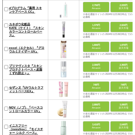
2,750円
2,033円
dプログラム『薬用 スキ
Amazon
楽天市場
ンケアベース CC』
※各社通販サイトの 2024年11月28日時点 での税
込価格
カネボウ化粧品
1,379円
2,604円
KATE（ケイト）『スキン
Amazon
楽天市場
カラーコントロールベー
※各社通販サイトの 2024年11月28日時点 での税
ス』
込価格
1,800円
1,870円
excel（エクセル）『グロ
Amazon
楽天市場
ウルミナイザー UV』
※各社通販サイトの 2024年11月28日時点 での税
込価格
2,300円
2,365円
プリマヴィスタ『スキン
Amazon
楽天市場
プロテクトベース＜皮脂
くずれ防止＞』
※各社通販サイトの 2024年11月28日時点 での税
込価格
748円
748円
セザンヌ『UVウルトラフ
Amazon
楽天市場
ィットベースEX』
※各社通販サイトの 2024年11月28日時点 での税
込価格
2,880円
3,080円
NOV（ノブ）『ベースコ
Amazon
楽天市場
ントロールカラー UV』
※各社通販サイトの 2024年11月28日時点 での税
込価格
3,410円
2,640円
イニスフリー
Amazon
楽天市場
（innisfree）『モイスチ
ャー シルク ベース』
※各社通販サイトの 2024年11月28日時点 での税