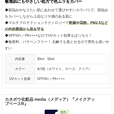
敏感肌にもやさしい処方で色ムラをカバー
◆肌悩みやなりたい肌にあわせて選びやすいカラバリで、肌悩み
をカバーしながら上品なツヤ感のある肌に
◆マルチプロテクションテクノロジーで
乾燥や花粉、PM2.5など
の外的要因から肌を守る
◆SPF50+／PA++++なのでUVカット効果もばっちり！
◆無香料、パラベンフリー！ 石鹸でも落とせるので男性も使いや
すい
内容量
30ml、50ml
カラー
全3色（ホワイト、ローズ、クリア）
UVカット効果
SPF50+／PA++++
カネボウ化粧品 media（メディア）『メイクアッ
プベースR』