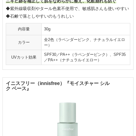
ニキビ跡を補正して肌をなめらかに整え、化粧崩れも防ぐ
◆紫外線吸収剤やタール色素不使用で、敏感肌さんも使いやすい
◆石鹸で落としやすいのもうれしい
内容量
30g
全2色（ラベンダーピンク、ナチュラルイエロ
カラー
ー）
SPF30／PA++（ラベンダーピンク）、SPF35
UVカット効果
／PA++（ナチュラルイエロー）
イニスフリー（innisfree）『モイスチャー シル
ク ベース』