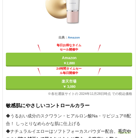
出典：
Amazon
毎日お得なタイム
セール開催中
Amazon
￥2,880
24時間タイムセー
ル毎日開催中
楽天市場
￥ 3,080
※各社通販サイトの 2024年11月28日時点 での税込価格
敏感肌にやさしいコントロールカラー
◆うるおい成分のスクワラン・ヒアルロン酸Na・リピジュア®配
合！ しっとりなめらかな肌に仕上げる
◆ナチュラルイエローはソフトフォーカスパウダー配合。
毛穴や