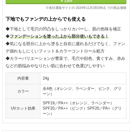
￥ 2,604
※各社通販サイトの 2024年11月28日時点 での税込価格
下地でもファンデの上からでも使える
◆下地として毛穴の凹凸をしっかりカバーし、肌の色味を補正
◆
ファンデーションを塗った上から部分使いもできる！
◆気になる部分に上から塗ると自在に盛れるだけでなく、ファン
デ崩れもしにくいフィット＆カラーコントロール処方
◆カラーバリエーションが豊富で、毛穴や顔色、黄ぐすみ、赤み
などの肌悩みやなりたい肌に合わせて色選びしやすい
内容量
24g
全4色（オレンジ、ラベンダー、ピンク、グリ
カラー
ーン）
SPF19／PA++（オレンジ、ラベンダー）
UVカット効果
SPF20／PA++（ピンク）SPF20／PA+（グリ
ーン）