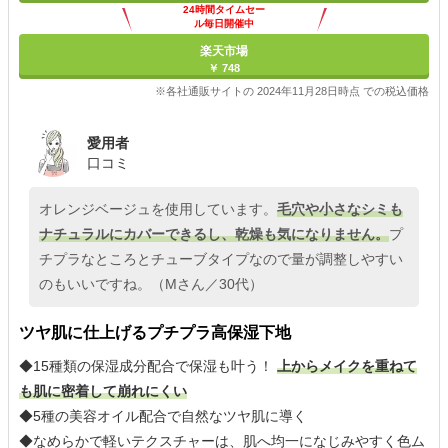
24時間タイムセー
ル毎日開催中
楽天市場
￥ 748
※各社通販サイトの 2024年11月28日時点 での税込価格
愛用者
口コミ
オレンジベージュを使用しています。
毛穴や小さなシミも
ナチュラルにカバーできるし、乾燥も気になりません。
プ
チプラなところとチューブタイプなので量が調整しやすい
のもいいですね。（Mさん／30代）
ツヤ肌に仕上げるプチプラ高保湿下地
◆15種類の保湿成分配合で保湿も叶う！
上からメイクを重ねて
も肌に密着して崩れにくい
◆5種の美容オイル配合で自然なツヤ肌に導く
◆なめらかで軽いテクスチャーは、肌へ均一になじみやすく色ム