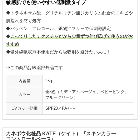
敏感肌でも使いやすい低刺激タイプ
◆トラネキサム酸、グリチルリチン酸ジカリウム配合のニキビや
肌荒れを防ぐ処方
◆パラベン、アルコール、鉱物油フリーで低刺激設定
◆
こってりしたテクスチャだから少量ずつ伸び広げて使うのがお
すすめ
◆紫外線吸収剤不使用だから吸収剤を避けたい人に！
※この商品は医薬部外品です
内容量
25g
全3色（ミディアムベージュ、ベビーピンク、
カラー
ブルーグリーン）
UVカット効果
SPF20／PA++＋
カネボウ化粧品 KATE（ケイト）『スキンカラー
コントロールベース』