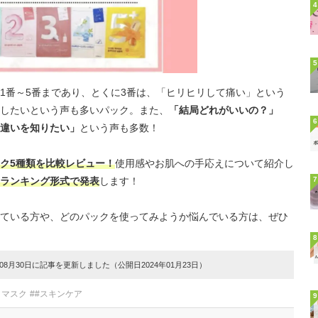
4
5
1番～5番まであり、とくに3番は、「ヒリヒリして痛い」という
したいという声も多いパック。また、
「結局どれがいいの？」
6
違いを知りたい」
という声も多数！
ク5種類を比較レビュー！
使用感やお肌への手応えについて紹介し
をランキング形式で発表
します！
7
ている方や、どのパックを使ってみようか悩んでいる方は、ぜひ
8
8月30日に記事を更新しました（公開日2024年01月23日）
トマスク
##スキンケア
9