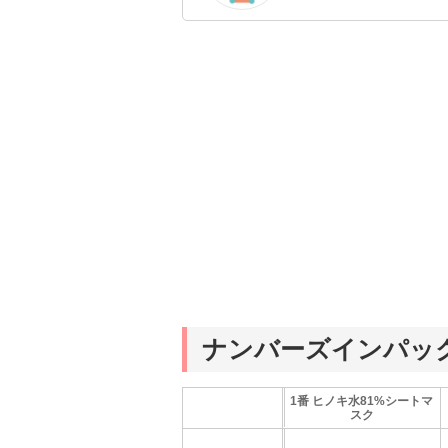
のを紹介するがモットー
ナンバーズインパッ
1番 ヒノキ水81%シートマ
スク