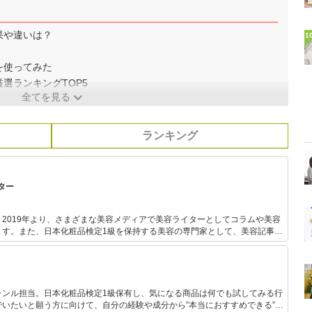
果や違いは？
1
を使ってみた
選ランキングTOP5
全てを見る
ランキング
ター
2019年より、さまざまな美容メディアで美容ライターとしてコラムや美容
ます。また、日本化粧品検定1級を保持する美容の専門家として、美容記事の
。さらに、自身で美容サイトを運営し、自身の経験をもとにした「丁寧で優
ケア」について発信しています。
ャンル担当。日本化粧品検定1級保有し、気になる商品は何でも試してみる行
いたいと願う方に向けて、自分の経験や成分から”本当におすすめできる”も