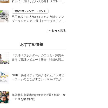
れいに日焼けしたい人必見】 スプレーや
ローションなど
悩み対策シャンプー・リンス
0
男子高校生に人気おすすめの市販シャン
プーランキング10選【ドラッグストア】
さらさらヘアに
>>もっと見る
おすすめ情報
『天才ベジホルダー』の口コミ・評判を
参考に実証レビュー！安全・時短の調理
サポートアイテム！
NHK「あさイチ」で紹介された「天才ピ
ーラー」のここがすごい！キャベツがほ
わほわ4枚刃ピーラーの魅力に迫る！
年賀状印刷業者のおすすめ5選！料金・サ
ービスを徹底比較