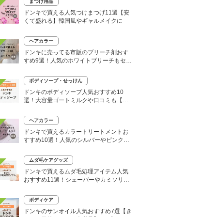
まつげ用品
ドンキで買える人気つけまつげ11選【安
くて盛れる】韓国風やギャルメイクに
ヘアカラー
ドンキに売ってる市販のブリーチ剤おす
すめ9選！人気のホワイトブリーチもセル
フで
ボディソープ・せっけん
ドンキのボディソープ人気おすすめ10
選！大容量ゴートミルクや口コミも【い
い匂いはどれ？】
ヘアカラー
ドンキで買えるカラートリートメントお
すすめ10選！人気のシルバーやピンク、
大容量タイプも
ムダ毛ケアグッズ
ドンキで買えるムダ毛処理アイテム人気
おすすめ11選！シェーバーやカミソリな
どセルフ除毛に便利
ボディケア
ドンキのサンオイル人気おすすめ7選【き