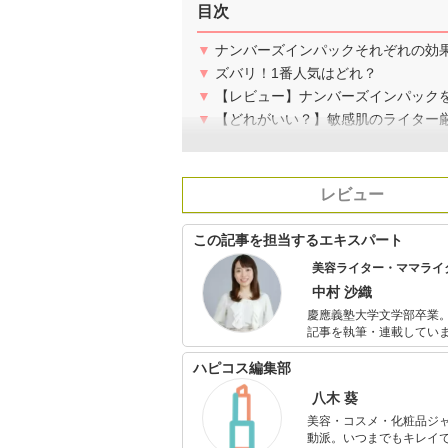
目次
▼
ナンバーズインパックそれぞれの効
▼
ズバリ！1番人気はどれ？
▼
【レビュー】ナンバーズインパック
▼
【どれがいい？】敏感肌のライター厳
レビュー
この記事を担当するエキスパート
美容ライター・ママライ
中村 沙織
慶應義塾大学文学部卒業。
記事を執筆・連載してい
監修にも携わっています
しいスキンケア・ボディ
ハピコス編集部
八木 葵
美容・コスメ・化粧品ジ
動派。いつまでもキレイで