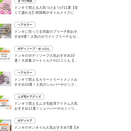
まつげ用品
ドンキで買える人気つけまつげ11選【安
くて盛れる】韓国風やギャルメイクに
ヘアカラー
ドンキに売ってる市販のブリーチ剤おす
すめ9選！人気のホワイトブリーチもセル
フで
ボディソープ・せっけん
ドンキのボディソープ人気おすすめ10
選！大容量ゴートミルクや口コミも【い
い匂いはどれ？】
ヘアカラー
ドンキで買えるカラートリートメントお
すすめ10選！人気のシルバーやピンク、
大容量タイプも
ムダ毛ケアグッズ
ドンキで買えるムダ毛処理アイテム人気
おすすめ11選！シェーバーやカミソリな
どセルフ除毛に便利
ボディケア
ドンキのサンオイル人気おすすめ7選【き