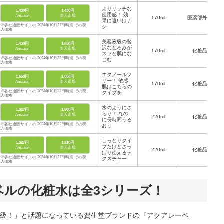
よりリッチな
1,430円
1,430円
使用感！ 効
Amazon
楽天市場
170ml
医薬部外品
果に違いはナ
※各社通販サイトの 2024年10月22日時点 での税
シ
込価格
美容液級の贅
1,430円
1,650円
沢なとろみが
Amazon
楽天市場
170ml
化粧品
スッと肌にな
※各社通販サイトの 2024年10月22日時点 での税
じむ
込価格
エタノールフ
1,650円
1,650円
リー！ 敏感
Amazon
楽天市場
170ml
化粧品
肌はこちらの
※各社通販サイトの 2024年10月22日時点 での税
タイプを
込価格
水のようにさ
1,327円
1,900円
らり！ なの
Amazon
楽天市場
220ml
化粧品
に長時間うる
※各社通販サイトの 2024年10月22日時点 での税
おう
込価格
しっとりタイ
1,327円
1,210円
プだけどさっ
Amazon
楽天市場
220ml
化粧品
ぱり使えるテ
※各社通販サイトの 2024年10月22日時点 での税
クスチャー
込価格
ベルの化粧水は全3シリーズ！
ス級！」と話題になっている資生堂ブランドの『アクアレーベ