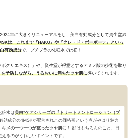
2024年に大きくリニューアルをし、美白有効成分として資生堂独
MSKは、これまで『HAKU』や『クレ・ド・ポーボーテ』といっ
白有効成分
で、プチプラの化粧水では初！
（ツボクサエキス）」や、資生堂が得意とするアミノ酸の技術を取り
ミを予防しながら、うるおいに満ちたツヤ肌に
導いてくれます。
化粧水は
美白*ケアシリーズの『トリートメントローション（ブ
*有効成分の4MSKが配合されこの価格帯という点がやはり魅力
、キメの一つ一つが整ったツヤ肌に！
顔はもちろんのこと、日
使えるのがうれしいポイントです。