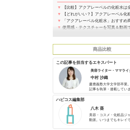
▼
【比較】アクアレーベルの化粧水は
▼
【どれがいい？】アクアレーベル化
▼
「アクアレーベル化粧水」おすすめ
▼
使用感・テクスチャーを写真＆動画
商品比較
この記事を担当するエキスパート
美容ライター・ママライ
中村 沙織
慶應義塾大学文学部卒業。
記事を執筆・連載してい
監修にも携わっています
しいスキンケア・ボディ
ハピコス編集部
八木 葵
美容・コスメ・化粧品ジ
動派。いつまでもキレイで
のを紹介するがモットー