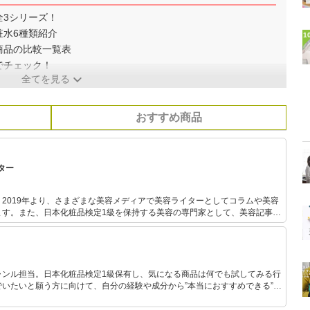
全3シリーズ！
粧水6種類紹介
1
商品の比較一覧表
でチェック！
全てを見る
おすすめ商品
ター
2019年より、さまざまな美容メディアで美容ライターとしてコラムや美容
ます。また、日本化粧品検定1級を保持する美容の専門家として、美容記事の
。さらに、自身で美容サイトを運営し、自身の経験をもとにした「丁寧で優
ケア」について発信しています。
ャンル担当。日本化粧品検定1級保有し、気になる商品は何でも試してみる行
いたいと願う方に向けて、自分の経験や成分から”本当におすすめできる”も
です！