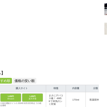
ら】
すすめ順
価格の安い順
購入サイト
特徴
内容量
分類
まさにデパコ
1,430円
1,430円
ス級！ 4MS
Amazon
楽天市場
170ml
医薬部外品
Kで本気のシ
※各社通販サイトの 2024年10月22日時点 での税
ミ対策
込価格