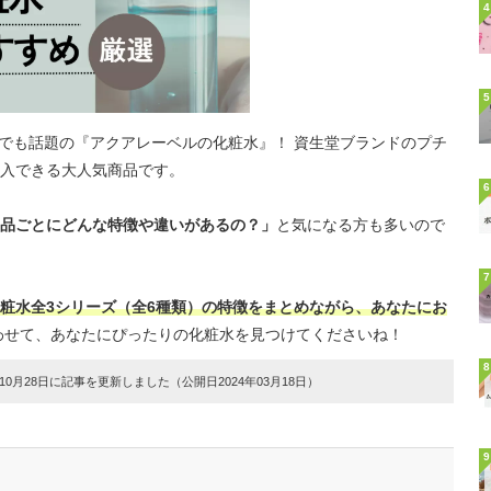
4
5
とでも話題の『アクアレーベルの化粧水』！ 資生堂ブランドのプチ
入できる大人気商品です。
6
品ごとにどんな特徴や違いがあるの？」
と気になる方も多いので
7
粧水全3シリーズ（全6種類）の特徴をまとめながら、あなたにお
わせて、あなたにぴったりの化粧水を見つけてくださいね！
8
0月28日に記事を更新しました（公開日2024年03月18日）
9