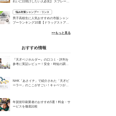
れいに日焼けしたい人必見】 スプレーや
ローションなど
悩み対策シャンプー・リンス
0
男子高校生に人気おすすめの市販シャン
プーランキング10選【ドラッグストア】
さらさらヘアに
>>もっと見る
おすすめ情報
『天才ベジホルダー』の口コミ・評判を
参考に実証レビュー！安全・時短の調理
サポートアイテム！
NHK「あさイチ」で紹介された「天才ピ
ーラー」のここがすごい！キャベツがほ
わほわ4枚刃ピーラーの魅力に迫る！
年賀状印刷業者のおすすめ5選！料金・サ
ービスを徹底比較