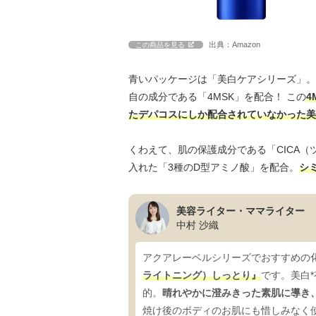
出典：Amazon
この商品を見る
青いパッケージは「美白ケアシリーズ」。
自の成分である「4MSK」を配合！ この
4
たデパコスにしか配合されていなかった美
くわえて、肌の保護成分である「CICA
入れた「3種のD型アミノ酸」を配合。
シ
美容ライター・ママライター
中村 沙織
アクアレーベルシリーズでおすすめの
ライトニング）しっとり』
です。美白
的。
晴れやかに澄みきった素肌に導き
焼け後のボディのお肌にも惜しみなく