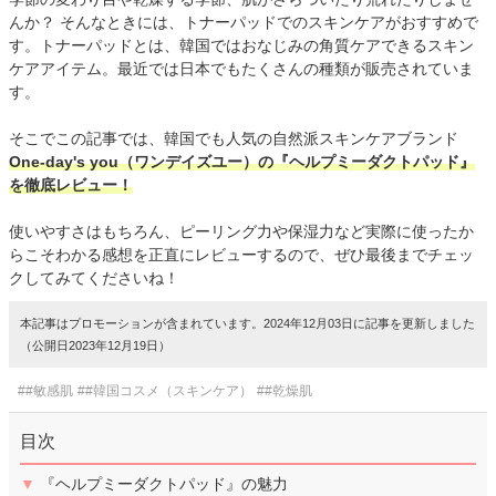
んか？ そんなときには、トナーパッドでのスキンケアがおすすめで
す。トナーパッドとは、韓国ではおなじみの角質ケアできるスキン
ケアアイテム。最近では日本でもたくさんの種類が販売されていま
す。
そこでこの記事では、韓国でも人気の自然派スキンケアブランド
One-day's you（ワンデイズユー）の『ヘルプミーダクトパッド』
を徹底レビュー！
使いやすさはもちろん、ピーリング力や保湿力など実際に使ったか
らこそわかる感想を正直にレビューするので、ぜひ最後までチェッ
クしてみてくださいね！
本記事はプロモーションが含まれています。2024年12月03日に記事を更新しました
（公開日2023年12月19日）
##敏感肌
##韓国コスメ（スキンケア）
##乾燥肌
目次
▼
『ヘルプミーダクトパッド』の魅力