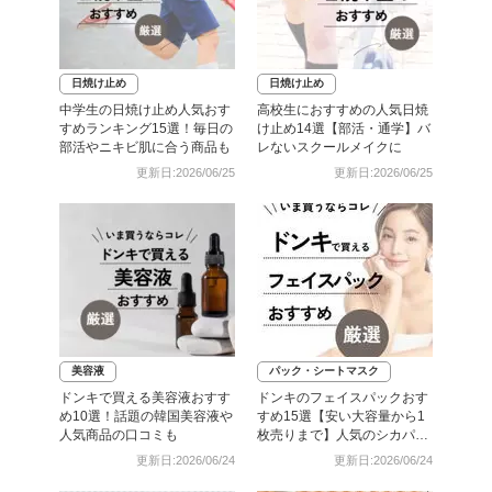
日焼け止め
日焼け止め
中学生の日焼け止め人気おす
高校生におすすめの人気日焼
すめランキング15選！毎日の
け止め14選【部活・通学】バ
部活やニキビ肌に合う商品も
レないスクールメイクに
更新日:2026/06/25
更新日:2026/06/25
美容液
パック・シートマスク
ドンキで買える美容液おすす
ドンキのフェイスパックおす
め10選！話題の韓国美容液や
すめ15選【安い大容量から1
人気商品の口コミも
枚売りまで】人気のシカパッ
クも！
更新日:2026/06/24
更新日:2026/06/24