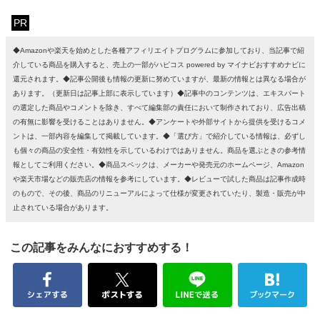
PR
◆Amazonや楽天を始めとした各種アフィリエイトプログラムに参加しており、当記事で紹
介している商品を購入すると、売上の一部がハピコス powered by マイナビおすすめナビに
還元されます。◆記事公開後も情報の更新に努めていますが、最新の情報とは異なる場合が
あります。（更新日は記事上部に表示しています）◆記事中のコンテンツは、エキスパート
の選定した商品やコメントを除き、すべて編集部の責任において制作されており、広告出稿
の有無に影響を受けることはありません。◆アンケートや外部サイトから提供を受けるコメ
ントは、一部内容を編集して掲載しています。◆「選び方」で紹介している情報は、必ずし
も個々の商品の安全性・有効性を示しているわけではありません。商品を選ぶときの参考情
報としてご利用ください。◆商品スペックは、メーカーや発売元のホームページ、Amazon
や楽天市場などの販売店の情報を参考にしています。◆レビューで試した商品は記事作成時
のもので、その後、商品のリニューアルによって仕様が変更されていたり、製造・販売が中
止されている場合があります。
この記事をみんなにおすすめする！