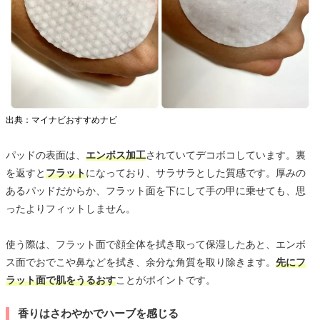
出典：マイナビおすすめナビ
パッドの表面は、
エンボス加工
されていてデコボコしています。裏
を返すと
フラット
になっており、サラサラとした質感です。厚みの
あるパッドだからか、フラット面を下にして手の甲に乗せても、思
ったよりフィットしません。
使う際は、フラット面で顔全体を拭き取って保湿したあと、エンボ
ス面でおでこや鼻などを拭き、余分な角質を取り除きます。
先にフ
ラット面で肌をうるおす
ことがポイントです。
香りはさわやかでハーブを感じる