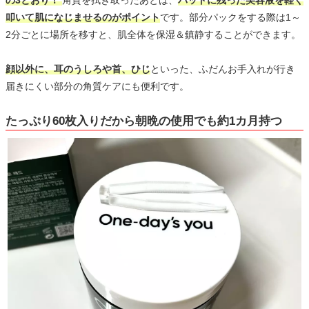
の3とおり！
角質を拭き取ったあとは、
パッドに残った美容液を軽く
叩いて肌になじませるのがポイント
です。部分パックをする際は1～
2分ごとに場所を移すと、肌全体を保湿＆鎮静することができます。
顔以外に、耳のうしろや首、ひじ
といった、ふだんお手入れが行き
届きにくい部分の角質ケアにも便利です。
たっぷり60枚入りだから朝晩の使用でも約1カ月持つ