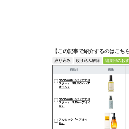
【この記事で紹介するのはこち
絞り込み
絞り込み解除
編集部のお
商品名
画像
NANACOSTAR（ナナコ
スター）『BLOOK ヘア
オイル』
NANACOSTAR（ナナコ
スター）『LEAヘアオイ
ル』
アルミック『ヘアオイ
ル』