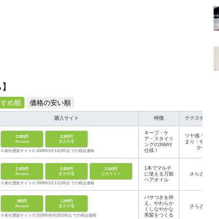
ら】
すすめ順
価格の安い順
購入サイト
特徴
テクスチャー
キープ・ケ
ツヤ感・まと
3,300円
3,300円
ア・スタイリ
まり・やわら
Amazon
楽天市場
ングの3WAY
か
仕様！
※各社通販サイトの 2026年5月11日時点 での税込価格
1本でマルチ
2,420円
2,420円
2,420円
に使える万能
さらさら
Amazon
楽天市場
公式サイト
ヘアオイル
※各社通販サイトの 2026年5月11日時点 での税込価格
パサつきを抑
880円
1,299円
え、やわらか
さらさら
Amazon
楽天市場
くしなやかな
美髪をつくる
※各社通販サイトの 2026年04月20日時点 での税込価格