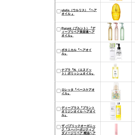
ululis（ウルリス）『ヘア
オイル 』
Purunt（プルント）『デ
ィープリペア美容液ヘア
オイル』
ボタニカル『ヘアオイ
ル』
ナプラ『N.（エヌドッ
ト）ポリッシュオイル』
ロレッタ『ベースケアオ
イル』
ディープラス『プラント
オリジンオイル ヘアオイ
ル』
ザ パブリックオーガニッ
ク『スーパーポジティブ
ダメージリペア 精油ヘア