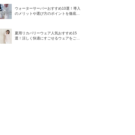
ウォーターサーバーおすすめ10選！導入
のメリットや選び方のポイントを徹底解
説
夏用リカバリーウェア人気おすすめ15
選！涼しく快適にすごせるウェアをご紹
介！
目的
香り
キープ・ケ
ブラッドオレ
ア・スタイリ
ンジ・ゼラニ
ング
ウム
ヘアケア・ス
オレンジベル
タイリング
ガモット
ヘアケア
ピオニー