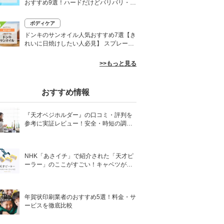
おすすめ9選！ハードだけどパリパリ・白
くならないものも
ボディケア
0
ドンキのサンオイル人気おすすめ7選【き
れいに日焼けしたい人必見】 スプレーや
ローションなど
>>もっと見る
おすすめ情報
『天才ベジホルダー』の口コミ・評判を
参考に実証レビュー！安全・時短の調理
サポートアイテム！
NHK「あさイチ」で紹介された「天才ピ
ーラー」のここがすごい！キャベツがほ
わほわ4枚刃ピーラーの魅力に迫る！
年賀状印刷業者のおすすめ5選！料金・サ
ービスを徹底比較