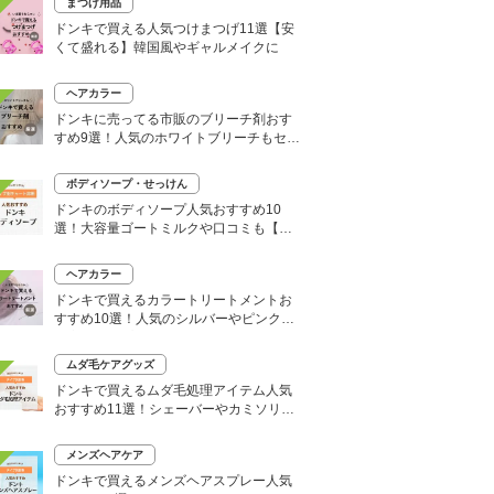
まつげ用品
ドンキで買える人気つけまつげ11選【安
くて盛れる】韓国風やギャルメイクに
ヘアカラー
ドンキに売ってる市販のブリーチ剤おす
すめ9選！人気のホワイトブリーチもセル
フで
ボディソープ・せっけん
ドンキのボディソープ人気おすすめ10
選！大容量ゴートミルクや口コミも【い
い匂いはどれ？】
ヘアカラー
ドンキで買えるカラートリートメントお
すすめ10選！人気のシルバーやピンク、
大容量タイプも
ムダ毛ケアグッズ
ドンキで買えるムダ毛処理アイテム人気
おすすめ11選！シェーバーやカミソリな
どセルフ除毛に便利
メンズヘアケア
ドンキで買えるメンズヘアスプレー人気