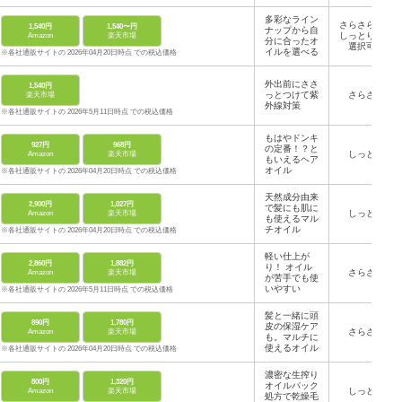
多彩なライン
さらさらから
1,540円
1,540〜円
ナップから自
しっとりまで
Amazon
楽天市場
分に合ったオ
選択可能
イルを選べる
※各社通販サイトの 2026年04月20日時点 での税込価格
外出前にささ
1,540円
っとつけて紫
さらさら
楽天市場
外線対策
※各社通販サイトの 2026年5月11日時点 での税込価格
もはやドンキ
927円
968円
の定番！？と
しっとり
Amazon
楽天市場
もいえるヘア
オイル
※各社通販サイトの 2026年04月20日時点 での税込価格
天然成分由来
2,900円
1,027円
で髪にも肌に
しっとり
Amazon
楽天市場
も使えるマル
チオイル
※各社通販サイトの 2026年04月20日時点 での税込価格
軽い仕上が
2,860円
1,882円
り！ オイル
さらさら
Amazon
楽天市場
が苦手でも使
いやすい
※各社通販サイトの 2026年5月11日時点 での税込価格
髪と一緒に頭
890円
1,780円
皮の保湿ケア
さらさら
Amazon
楽天市場
も。マルチに
使えるオイル
※各社通販サイトの 2026年04月20日時点 での税込価格
濃密な生搾り
800円
1,320円
オイルパック
しっとり
Amazon
楽天市場
処方で乾燥毛