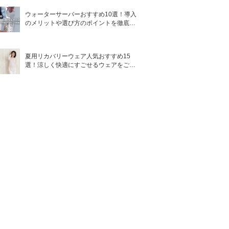
ウォーターサーバーおすすめ10選！導入
のメリットや選び方のポイントを徹底解
説
夏用リカバリーウェア人気おすすめ15
選！涼しく快適にすごせるウェアをご紹
介！
給電方法
サイズ
波長
22×19.5×10.
コンセント
365～405nm
5cm