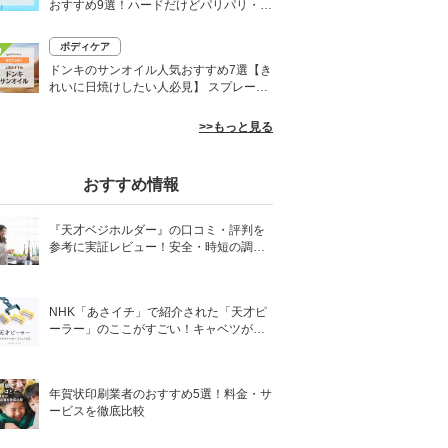
おすすめ9選！ハードだけどパリパリ・白
くならないものも
ボディケア
0
ドンキのサンオイル人気おすすめ7選【き
れいに日焼けしたい人必見】 スプレーや
ローションなど
>>もっと見る
おすすめ情報
『天才ベジホルダー』の口コミ・評判を
参考に実証レビュー！安全・時短の調理
サポートアイテム！
NHK「あさイチ」で紹介された「天才ピ
ーラー」のここがすごい！キャベツがほ
わほわ4枚刃ピーラーの魅力に迫る！
年賀状印刷業者のおすすめ5選！料金・サ
ービスを徹底比較