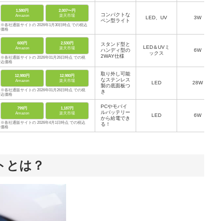
1,580円
2,007〜円
コンパクトな
Amazon
楽天市場
LED、UV
3W
ペン型ライト
※各社通販サイトの 2026年1月30日時点 での税込
価格
600円
2,530円
スタンド型と
LED＆UVミ
Amazon
楽天市場
ハンディ型の
6W
ックス
2WAY仕様
※各社通販サイトの 2026年01月26日時点 での税
込価格
取り外し可能
12,980円
12,980円
なステンレス
Amazon
楽天市場
LED
28W
製の底面板つ
※各社通販サイトの 2026年01月26日時点 での税
き
込価格
PCやモバイ
799円
1,187円
ルバッテリー
Amazon
楽天市場
LED
6W
から給電でき
※各社通販サイトの 2026年4月1日時点 での税込
る！
価格
トとは？