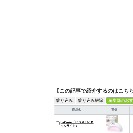
【この記事で紹介するのはこち
絞り込み
絞り込み解除
編集部のお
商品名
画像
LaCurie『LED ＆ UV ネ
イルライト』