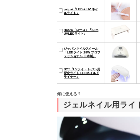
peipai『LED & UV ネイ
ルライト』
Rooro（ローロ）『Slim
UVLEDライト』
ジャパンネイルスクール
『LEDライト 28W プロフ
ェッショナル 日本製』
DYT『UVライト レジン用
硬化ライト LEDネイルド
ライヤー』
何に使える？
ジェルネイル用ライ