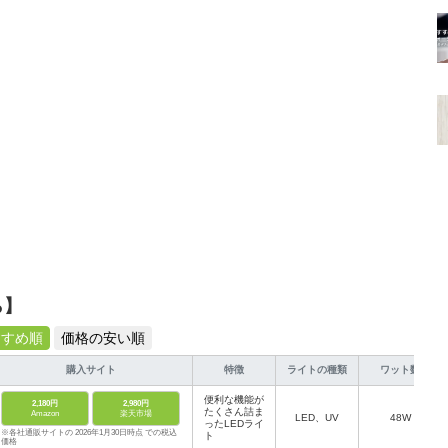
ら】
すすめ順
価格の安い順
購入サイト
特徴
ライトの種類
ワット数
便利な機能が
2,180円
2,980円
たくさん詰ま
Amazon
楽天市場
LED、UV
48W
ったLEDライ
※各社通販サイトの 2026年1月30日時点 での税込
ト
価格