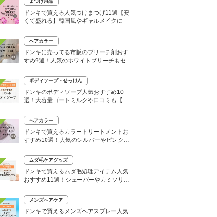
まつげ用品
ドンキで買える人気つけまつげ11選【安
くて盛れる】韓国風やギャルメイクに
ヘアカラー
ドンキに売ってる市販のブリーチ剤おす
すめ9選！人気のホワイトブリーチもセル
フで
ボディソープ・せっけん
ドンキのボディソープ人気おすすめ10
選！大容量ゴートミルクや口コミも【い
い匂いはどれ？】
ヘアカラー
ドンキで買えるカラートリートメントお
すすめ10選！人気のシルバーやピンク、
大容量タイプも
ムダ毛ケアグッズ
ドンキで買えるムダ毛処理アイテム人気
おすすめ11選！シェーバーやカミソリな
どセルフ除毛に便利
メンズヘアケア
ドンキで買えるメンズヘアスプレー人気