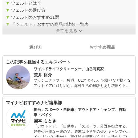
▼
ツェルトとは？
▼
ツェルトの選び方
▼
ツェルトのおすすめ11選
▼
「ツェルト」おすすめ商品の比較一覧表
全てを見る
選び方
おすすめ商品
この記事を担当するエキスパート
ワイルドライフクリエーター、山岳写真家
荒井 裕介
ブッシュクラフト、狩猟、ULスタイル、沢登りなど様々な
アウトドアに取り組む。海外生活の経験もあり銃器やトイ
ガンにも造詣が深い。 アウトドア料理やビンテージアウト
ドアアイテムのレストア、道具作りにも造詣が深く自作ア
イテムのみでの山行も行う。 フェールラーベンのアンバサ
マイナビおすすめナビ編集部
ダーとしても活動している。
担当：スポーツ・自転車、アウトドア・キャンプ、自動
車・バイク
国本 もとき
「アウトドア」「自動車」「スポーツ」分野を担当する、
好奇心旺盛な一児の父。週末は小学生の娘とキャンプやサ
イクリングに出かけ、実体験を記事づくりにも活かしてい