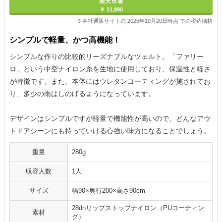
楽天市場
￥ 11,990
※各社通販サイトの 2025年10月20日時点 での税込価格
シンプルで軽量、かつ高機能！
シンプルな作りの比較的リーズナブルなツェルト。「ファリー
ロ」という中空ナイロン糸を生地に使用しており、保温性と軽さ
が特徴です。また、本体にはウレタンコーティングが施されてお
り、多少の雨はしのげるようになっています。
デザインはシンプルですが軽量で機能性が高いので、どんなアウ
トドアシーンにも持っていける心強い味方になることでしょう。
重量
280g
収容人数
1人
サイズ
幅90×奥行200×高さ90cm
28dnリップストップナイロン（PUコーティン
素材
グ）