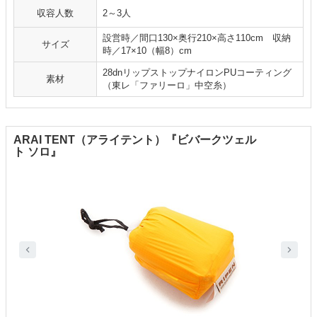
収容人数
2～3人
設営時／間口130×奥行210×高さ110cm 収納
サイズ
時／17×10（幅8）cm
28dnリップストップナイロンPUコーティング
素材
（東レ「ファリーロ」中空糸）
ARAI TENT（アライテント）『ビバークツェル
ト ソロ』