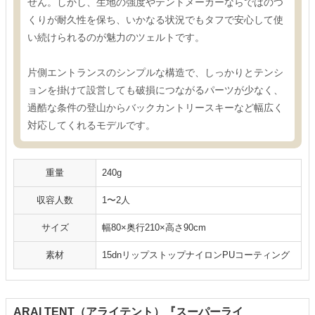
せん。しかし、生地の強度やテントメーカーならではのつ
くりが耐久性を保ち、いかなる状況でもタフで安心して使
い続けられるのが魅力のツェルトです。
片側エントランスのシンプルな構造で、しっかりとテンシ
ョンを掛けて設営しても破損につながるパーツが少なく、
過酷な条件の登山からバックカントリースキーなど幅広く
対応してくれるモデルです。
重量
240g
収容人数
1〜2人
サイズ
幅80×奥行210×高さ90cm
素材
15dnリップストップナイロンPUコーティング
ARAI TENT（アライテント）『スーパーライ