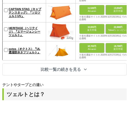
込価格
11,528円
13,834円
CAPTAIN STAG（キャプ
Amazon
楽天市場
テンスタッグ）『ソロツ
ェルトUV』
※各社通販サイトの 2025年10月20日時点 での税
込価格
19,800円
22,000円
HERITAGE（ヘリテイ
楽天市場
Yahoo!ショッピング
ジ）『エマージェンシー
ツェルト』
※各社通販サイトの 2025年10月20日時点 での税
込価格
18,700円
18,700円
oxtos（オクトス）『UL
Amazon
楽天市場
透湿防水タフツェルト』
※各社通販サイトの 2025年10月27日時点 での税
込価格
比較一覧の続きを見る
テントやタープとの違い
ツェルトとは？