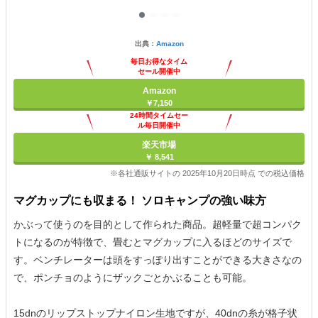
出典：
Amazon
毎日お得なタイム
セール開催中
Amazon
￥7,150
24時間タイムセー
ル毎日開催中
楽天市場
￥ 8,541
※各社通販サイトの 2025年10月20日時点 での税込価格
マグカップにも収まる！ ソロキャンプの強い味方
かぶって使うのを目的として作られた商品。超軽量で超コンパク
トになるのが特徴で、畳むとマグカップに入るほどのサイズで
す。ベンチレーターは頭をすっぽり出すことができる大きさなの
で、ポンチョのようにザックごとかぶることも可能。
15dnのリップストップナイロン生地ですが、40dnの糸が格子状