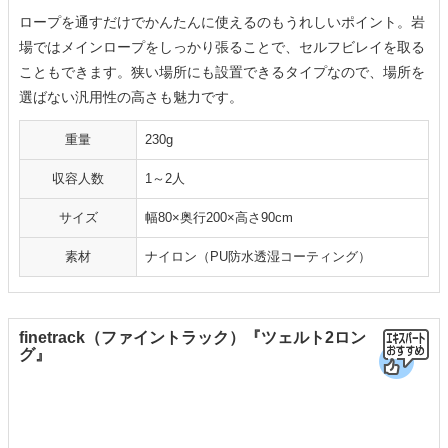
ロープを通すだけでかんたんに使えるのもうれしいポイント。岩
場ではメインロープをしっかり張ることで、セルフビレイを取る
こともできます。狭い場所にも設置できるタイプなので、場所を
選ばない汎用性の高さも魅力です。
重量
230g
収容人数
1～2人
サイズ
幅80×奥行200×高さ90cm
素材
ナイロン（PU防水透湿コーティング）
finetrack（ファイントラック）『ツェルト2ロン
グ』