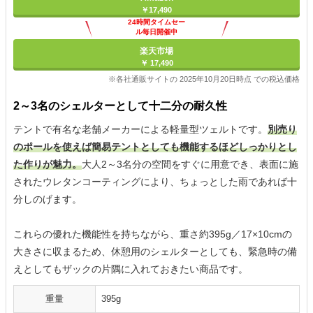
￥17,490
24時間タイムセー
ル毎日開催中
楽天市場
￥ 17,490
※各社通販サイトの 2025年10月20日時点 での税込価格
2～3名のシェルターとして十二分の耐久性
テントで有名な老舗メーカーによる軽量型ツェルトです。
別売り
のポールを使えば簡易テントとしても機能するほどしっかりとし
た作りが魅力。
大人2～3名分の空間をすぐに用意でき、表面に施
されたウレタンコーティングにより、ちょっとした雨であれば十
分しのげます。
これらの優れた機能性を持ちながら、重さ約395g／17×10cmの
大きさに収まるため、休憩用のシェルターとしても、緊急時の備
えとしてもザックの片隅に入れておきたい商品です。
重量
395g