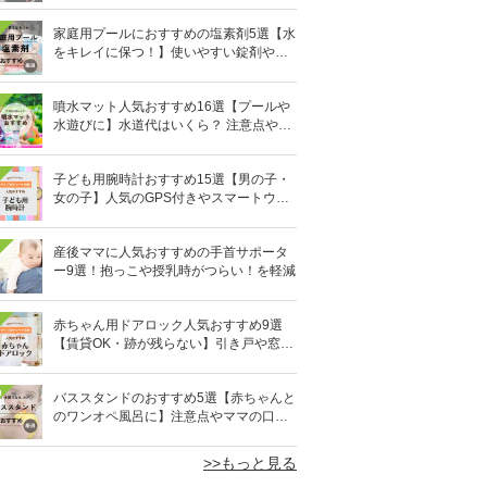
家庭用プールにおすすめの塩素剤5選【水
をキレイに保つ！】使いやすい錠剤やパ
ウダーなど
噴水マット人気おすすめ16選【プールや
水遊びに】水道代はいくら？ 注意点やデ
メリットも解説
子ども用腕時計おすすめ15選【男の子・
女の子】人気のGPS付きやスマートウォ
ッチも
産後ママに人気おすすめの手首サポータ
ー9選！抱っこや授乳時がつらい！を軽減
赤ちゃん用ドアロック人気おすすめ9選
【賃貸OK・跡が残らない】引き戸や窓対
策にも
0
バススタンドのおすすめ5選【赤ちゃんと
のワンオペ風呂に】注意点やママの口コ
ミも！
>>もっと見る