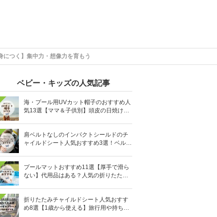
身につく】集中力・想像力を育もう
ベビー・キッズの人気記事
海・プール用UVカット帽子のおすすめ人
気13選【ママ＆子供別】頭皮の日焼け対
策に
肩ベルトなしのインパクトシールドのチ
ャイルドシート人気おすすめ3選！ベルト
を嫌がる＆抜け出す悩みも解消
プールマットおすすめ11選【厚手で滑ら
ない】代用品はある？人気の折りたたみ
式も
折りたたみチャイルドシート人気おすす
め8選【1歳から使える】旅行用や持ち運
びに！