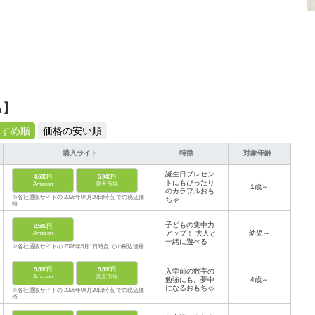
ら】
すすめ順
価格の安い順
購入サイト
特徴
対象年齢
誕生日プレゼン
4,688円
5,940円
トにもぴったり
Amazon
楽天市場
1歳～
のカラフルおも
※各社通販サイトの 2026年04月20日時点 での税込価
ちゃ
格
子どもの集中力
2,680円
アップ！ 大人と
幼児～
Amazon
一緒に遊べる
※各社通販サイトの 2026年5月1日時点 での税込価格
3,300円
3,300円
入学前の数字の
Amazon
楽天市場
勉強にも。夢中
4歳～
になるおもちゃ
※各社通販サイトの 2026年04月20日時点 での税込価
格