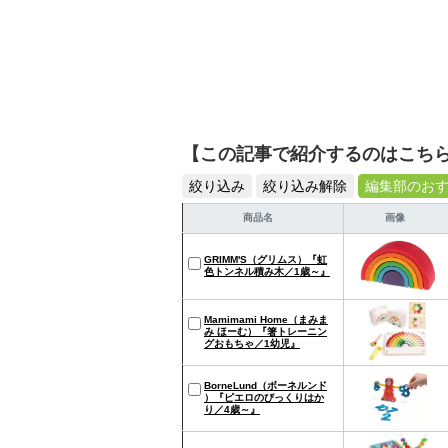
【この記事で紹介するのはこち
絞り込み
絞り込み解除
編集部のお
商品名
画像
GRIMM'S（グリムス）『虹
色トンネル積み木／1歳～』
Mamimami Home（まみま
み ほーむ）『箸トレーニン
グおもちゃ／1幼児』
BorneLund（ボーネルンド
）『ピエロのびっくりはか
り／4歳～』