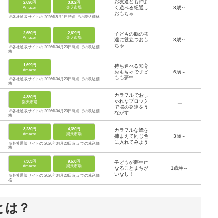
お友達とも仲よ
2,698円
3,802円
く遊べる紐通し
3歳～
Amazon
楽天市場
おもちゃ
※各社通販サイトの 2026年5月1日時点 での税込価格
2,650円
2,699円
子どもの脳の発
Amazon
楽天市場
達に役立つおも
3歳～
ちゃ
※各社通販サイトの 2026年04月20日時点 での税込価
格
1,699円
持ち運べる知育
Amazon
おもちゃで子ど
6歳～
もも夢中
※各社通販サイトの 2026年04月20日時点 での税込価
格
カラフルでおし
4,380円
ゃれなブロック
楽天市場
ー
で脳の発達をう
※各社通販サイトの 2026年04月20日時点 での税込価
ながす
格
3,230円
4,350円
カラフルな蜂を
Amazon
楽天市場
捕まえて同じ色
3歳～
に入れてみよう
※各社通販サイトの 2026年04月20日時点 での税込価
格
7,363円
9,680円
子どもが夢中に
Amazon
楽天市場
なることまちが
1歳半～
いなし！
※各社通販サイトの 2026年04月20日時点 での税込価
格
とは？