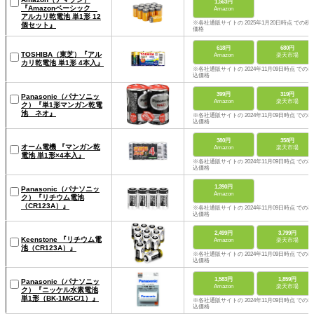
1,563円
『Amazonベーシック
Amazon
アルカリ乾電池 単1形 12
※各社通販サイトの 2025年1月20日時点 での税
個セット』
価格
618円
680円
TOSHIBA（東芝）『アル
Amazon
楽天市場
カリ乾電池 単1形 4本入』
※各社通販サイトの 2024年11月09日時点 での税
込価格
399円
319円
Panasonic（パナソニッ
Amazon
楽天市場
ク）『単1形マンガン乾電
池 ネオ』
※各社通販サイトの 2024年11月09日時点 での税
込価格
380円
358円
オーム電機 『マンガン乾
Amazon
楽天市場
電池 単1形×4本入』
※各社通販サイトの 2024年11月09日時点 での税
込価格
1,390円
Panasonic（パナソニッ
Amazon
ク）『リチウム電池
（CR123A）』
※各社通販サイトの 2024年11月09日時点 での税
込価格
2,499円
3,799円
Keenstone 『リチウム電
Amazon
楽天市場
池（CR123A）』
※各社通販サイトの 2024年11月09日時点 での税
込価格
1,583円
1,859円
Panasonic（パナソニッ
Amazon
楽天市場
ク）『ニッケル水素電池
単1形（BK-1MGC/1）』
※各社通販サイトの 2024年11月09日時点 での税
込価格