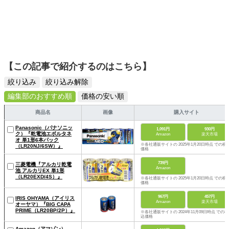
【この記事で紹介するのはこちら】
絞り込み
絞り込み解除
編集部のおすすめ順
価格の安い順
商品名
画像
購入サイト
Panasonic（パナソニッ
1,091円
930円
ク）『乾電池エボルタネ
Amazon
楽天市場
オ 単1形6本パック
※各社通販サイトの 2025年1月20日時点 での税
（LR20NJ/6SW）』
価格
739円
三菱電機『アルカリ乾電
Amazon
池 アルカリEX 単1形
（LR20EXD/4S）』
※各社通販サイトの 2025年1月20日時点 での税
価格
967円
457円
IRIS OHYAMA（アイリス
Amazon
楽天市場
オーヤマ）『BIG CAPA
PRIME（LR20BP/2P）』
※各社通販サイトの 2024年11月09日時点 での税
込価格
Amazon（アマゾン）