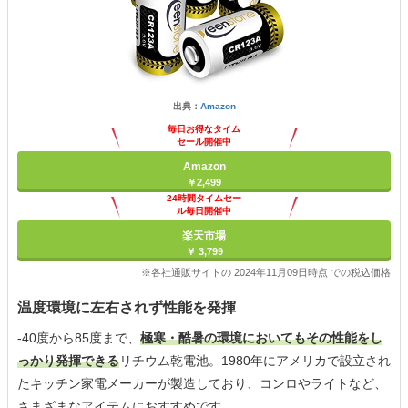
出典：
Amazon
毎日お得なタイム
セール開催中
Amazon
￥2,499
24時間タイムセー
ル毎日開催中
楽天市場
￥ 3,799
※各社通販サイトの 2024年11月09日時点 での税込価格
温度環境に左右されず性能を発揮
-40度から85度まで、
極寒・酷暑の環境においてもその性能をし
っかり発揮できる
リチウム乾電池。1980年にアメリカで設立され
たキッチン家電メーカーが製造しており、コンロやライトなど、
さまざまなアイテムにおすすめです。