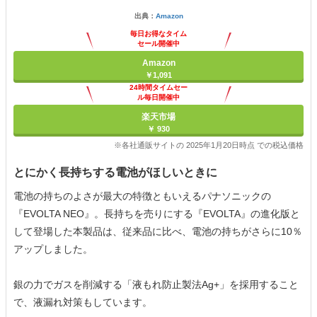
出典：
Amazon
毎日お得なタイム
セール開催中
Amazon
￥1,091
24時間タイムセー
ル毎日開催中
楽天市場
￥ 930
※各社通販サイトの 2025年1月20日時点 での税込価格
とにかく長持ちする電池がほしいときに
電池の持ちのよさが最大の特徴ともいえるパナソニックの
『EVOLTA NEO』。長持ちを売りにする『EVOLTA』の進化版と
して登場した本製品は、従来品に比べ、電池の持ちがさらに10％
アップしました。
銀の力でガスを削減する「液もれ防止製法Ag+」を採用すること
で、液漏れ対策もしています。