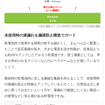
出典：
Amazon
毎日お得なタイム
セール開催中
Amazon
￥739
※各社通販サイトの 2025年1月20日時点 での税込価格
未使用時の液漏れを漏液防止構造でガード
乾電池内で使用する材料の粒子を細かくし、まんべんなく配置し
たことで反応面積が拡大。大きな電流を流す性能が、従来品より
も約20％アップしたアルカリ乾電池です。使う場面としては、早
さが求められるラジコンなどのレースゲームなどが適しているで
しょう。
製造時の乾電池内に生じる微細な亀裂を抑えることで、未使用時
の液漏れ防止の性能もアップしているとのこと。日用品は少し多
めに買っておきたいという方や、液漏れで破損したくない製品へ
の使用などに安心感がある乾電池ですね。