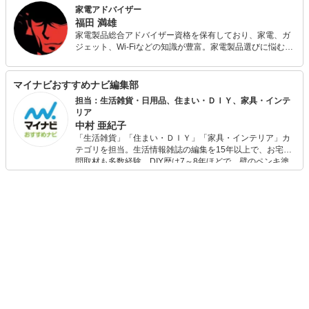
家電アドバイザー
福田 満雄
家電製品総合アドバイザー資格を保有しており、家電、ガ
ジェット、Wi-Fiなどの知識が豊富。家電製品選びに悩む方
のため、豊富な知識と分かりやすい解説をモットーとす
る。冷蔵庫から最新スマホやガジェットまで、多彩な家電
製品の情報に精通。
マイナビおすすめナビ編集部
担当：生活雑貨・日用品、住まい・ＤＩＹ、家具・インテ
リア
中村 亜紀子
「生活雑貨」「住まい・ＤＩＹ」「家具・インテリア」カ
テゴリを担当。生活情報雑誌の編集を15年以上で、お宅訪
問取材も多数経験。DIY歴は7～8年ほどで、壁のペンキ塗
りや壁紙チェンジなどもチャレンジ済み。初心者でもモノ
選びがしやすい記事をお届けします！