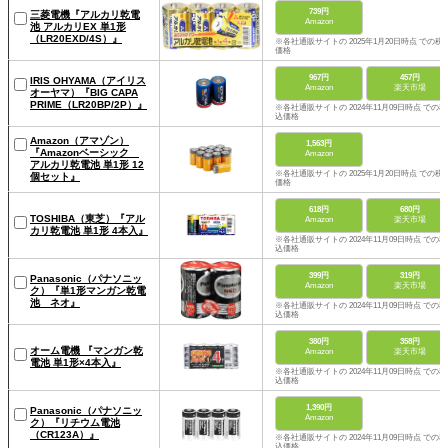
739円
三菱電機『アルカリ乾電
Amazon
池 アルカリEX 単1形
（LR20EXD/4S）』
※各社通販サイトの 2025年1月20日時点 での税
価格
967円
457円
IRIS OHYAMA（アイリス
Amazon
楽天市場
オーヤマ）『BIG CAPA
PRIME（LR20BP/2P）』
※各社通販サイトの 2024年11月09日時点 での税
込価格
Amazon（アマゾン）
1,563円
『Amazonベーシック
Amazon
アルカリ乾電池 単1形 12
※各社通販サイトの 2025年1月20日時点 での税
個セット』
価格
618円
680円
TOSHIBA（東芝）『アル
Amazon
楽天市場
カリ乾電池 単1形 4本入』
※各社通販サイトの 2024年11月09日時点 での税
込価格
399円
319円
Panasonic（パナソニッ
Amazon
楽天市場
ク）『単1形マンガン乾電
池 ネオ』
※各社通販サイトの 2024年11月09日時点 での税
込価格
380円
358円
オーム電機 『マンガン乾
Amazon
楽天市場
電池 単1形×4本入』
※各社通販サイトの 2024年11月09日時点 での税
込価格
1,390円
Panasonic（パナソニッ
Amazon
ク）『リチウム電池
（CR123A）』
※各社通販サイトの 2024年11月09日時点 での税
込価格