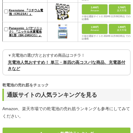
2,499円
3,799円
Keenstone 『リチウム電
Amazon
楽天市場
池（CR123A）』
※各社通販サイトの 2024年11月09日時点 での税
込価格
1,583円
1,859円
Panasonic（パナソニッ
Amazon
楽天市場
ク）『ニッケル水素電池
単1形（BK-1MGC/1）』
※各社通販サイトの 2024年11月09日時点 での税
込価格
▼充電池の選び方とおすすめ商品はコチラ！
充電池人気おすすめ！ 単三・単四の高コスパな商品、充電器付
きなど
乾電池の売れ筋をチェック
通販サイトの人気ランキングを見る
Amazon、楽天市場での乾電池の売れ筋ランキングも参考にしてみて
ください。