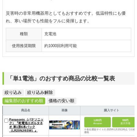
災害時の非常用機器用としてもおすすめです。低温特性にも優
れ、寒い場所でも性能をフルに発揮します。
種類
充電池
使用推奨期限
約1000回利用可能
「単1電池」のおすすめ商品の比較一覧表
絞り込み
絞り込み解除
編集部のおすすめ順
価格の安い順
商品名
画像
購入サイト
Panasonic（パナソニッ
1,091円
930円
ク）『乾電池エボルタネ
Amazon
楽天市場
オ 単1形6本パック
※各社通販サイトの 2025年1月20日時点 での税
（LR20NJ/6SW）』
価格